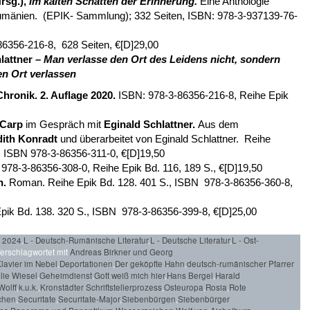
rsg.),
Im kalten Schatten der Erinnerung
.
Eine Anthologie
umänien. (EPIK- Sammlung); 332 Seiten, ISBN: 978-3-937139-76-
6356-216-8, 628 Seiten, €[D]29,00
lattner –
Man verlasse den Ort des Leidens nicht, sondern
en Ort verlassen
Chronik
. 2. Auflage 2020.
ISBN: 978-3-86356-216-8, Reihe Epik
Carp
im Gespräch mit
Eginald Schlattner.
Aus dem
ith Konradt
und überarbeitet von Eginald Schlattner.
Reihe
, ISBN 978-3-86356-311-0, €[D]19,50
78-3-86356-308-0, Reihe Epik Bd. 116, 189 S., €[D]19,50
n
.
Roman. Reihe Epik Bd. 128. 401 S., ISBN 978-3-86356-360-8,
ik Bd. 138. 320 S., ISBN 978-3-86356-399-8, €[D]25,00
r 2024
,
L - Deutsch-Rumänische Literatur
,
L - Deutsche Literatur
,
L - Ost-
erschlagwortet mit
Andreas Birkner und Georg
lavier im Nebel
,
Deportationen
,
Der geköpfte Hahn
,
deutsch-rumänischer Pfarrer
lie Wiesel
,
Geheimdienst
,
Gott weiß mich hier
,
Hans Bergel
,
Harald
 Wolff
,
k.u.k.
,
Kronstädter Schriftstellerprozess
,
Osteuropa
,
Rosia
,
Rote
chen
,
Securitate
,
Securitate-Major
,
Siebenbürgen
,
Siebenbürger