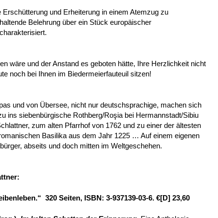
fe Erschütterung und Erheiterung in einem Atemzug zu
haltende Belehrung über ein Stück europäischer
arakterisiert.
n wäre und der Anstand es geboten hätte, Ihre Herzlichkeit nicht
e noch bei Ihnen im Bieder­meierfauteuil sitzen!
s und von Übersee, nicht nur deutschsprachige, machen sich
ezu ins siebenbürgische Rothberg/Roşia bei Hermannstadt/Sibiu
chlattner, zum alten Pfarrhof von 1762 und zu einer der ältesten
r romanischen Basilika aus dem Jahr 1225 … Auf einem eigenen
tbürger, abseits und doch mitten im Weltgeschehen.
ttner
:
eibenleben.“
320 Seiten, ISBN: 3-937139-03-6. €[D] 23,60