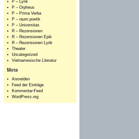
P – Lyrik
P – Orpheus
P – Prima Verba
P – raum.poetik
P – Universitas
R – Rezensionen
R – Rezensionen Epik
R – Rezensionen Lyrik
Theater
Uncategorized
Vietnamesische Literatur
Meta
Anmelden
Feed der Einträge
Kommentar-Feed
WordPress.org