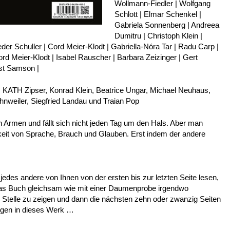
Wollmann-Fiedler | Wolfgang
Schlott | Elmar Schenkel |
Gabriela Sonnenberg | Andreea
Dumitru | Christoph Klein |
ieder Schuller | Cord Meier-Klodt | Gabriella-Nóra Tar | Radu Carp |
Cord Meier-Klodt | Isabel Rauscher | Barbara Zeizinger | Gert
rst Samson |
er, KATH Zipser, Konrad Klein, Beatrice Ungar, Michael Neuhaus,
hnweiler, Siegfried Landau und Traian Pop
en Armen und fällt sich nicht jeden Tag um den Hals. Aber man
gkeit von Sprache, Brauch und Glauben. Erst indem der andere
jedes andere von Ihnen von der ersten bis zur letzten Seite lesen,
 das Buch gleichsam wie mit einer Daumenprobe irgendwo
Stelle zu zeigen und dann die nächsten zehn oder zwanzig Seiten
eigen in dieses Werk …