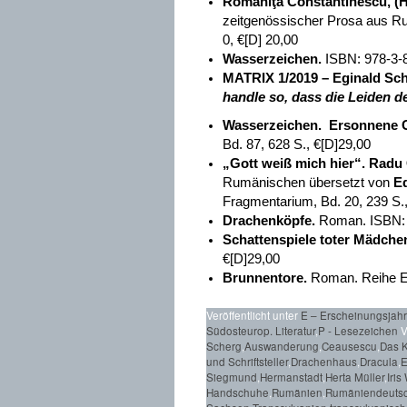
Romaniţa Constantinescu
,
(H
zeitgenössischer Prosa aus R
0, €[D] 20,00
Wasserzeichen.
ISBN: 978-3-8
MATRIX 1/2019 – Eginald Sch
handle so, dass die Leiden d
Wasserzeichen. Ersonnene 
Bd. 87, 628 S., €[D]29,00
„Gott weiß mich hier“.
Radu 
Rumänischen übersetzt von
Ed
Fragmentarium, Bd. 20, 239 S.
Drachenköpfe.
Roman. ISBN: 9
Schattenspiele toter Mädche
€[D]29,00
Brunnentore
.
Roman. Reihe Ep
Veröffentlicht unter
E – Erscheinungsjah
Südosteurop. Literatur
,
P - Lesezeichen
V
Scherg
,
Auswanderung
,
Ceausescu
,
Das K
und Schriftsteller
,
Drachenhaus
,
Dracula
,
E
Siegmund
,
Hermanstadt
,
Herta Müller
,
Iris
Handschuhe
,
Rumänien
,
Rumäniendeuts