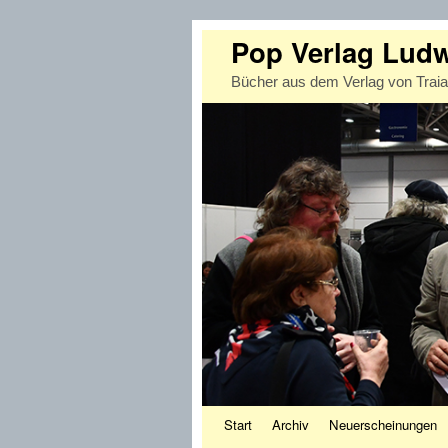
Pop Verlag Lud
Bücher aus dem Verlag von Trai
Zum Inhalt wechseln
Zum sekundären Inhalt wechseln
Start
Archiv
Neuerscheinungen