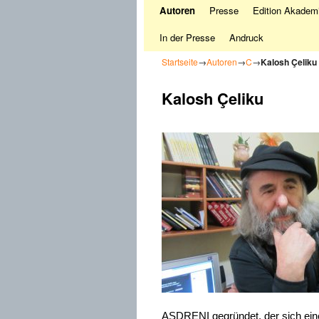
Autoren
Presse
Edition Akademi
In der Presse
Andruck
Startseite
→
Autoren
→
C
→
Kalosh Çeliku
Kalosh Çeliku
ASDRENI gegründet, der sich eine