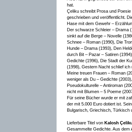
hat.
Çeliku schreibt Prosa und Poesie
geschrieben und veröffentlicht. D
Hase mit dem Gewehr – Erzählung
Der schwarze Schleier – Drama (
sinkt auf die Berge – Novelle (1
Schnee – Roman (1990), Die Tromp
Hunde – Drama (1993), Den Helde
durch Bit – Pazar – Satiren (199
Gedichte (1996), Die Stadt der K
(1998), Gestern Nacht schlief ic
Meine treuen Frauen – Roman (200
weniger als Du – Gedichte (2003),
Pseudokulturelle – Antiroman (20
nicht mit Blumen – 5 Poeme (2007
Für seine Bücher wurde er mit z
der mit 5.000 Euro dotiert ist. S
Bulgarisch, Griechisch, Türkisch
Lieferbare Titel von
Kalosh Çelik
Gesammelte Gedichte. Aus dem Al