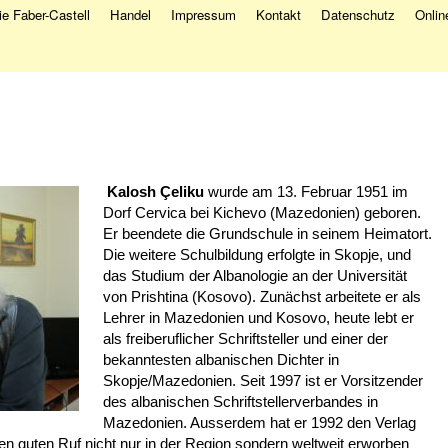
e Faber-Castell
Handel
Impressum
Kontakt
Datenschutz
Onlin
Kalosh Çeliku
wurde am 13. Februar 1951 im
Dorf Cervica bei Kichevo (Mazedonien) geboren.
Er beendete die Grundschule in seinem Heimatort.
Die weitere Schulbildung erfolgte in Skopje, und
das Studium der Albanologie an der Universität
von Prishtina (Kosovo). Zunächst arbeitete er als
Lehrer in Mazedonien und Kosovo, heute lebt er
als freiberuflicher Schriftsteller und einer der
bekanntesten albanischen Dichter in
Skopje/Mazedonien. Seit 1997 ist er Vorsitzender
des albanischen Schriftstellerverbandes in
Mazedonien. Ausserdem hat er 1992 den Verlag
n guten Ruf nicht nur in der Region sondern weltweit erworben