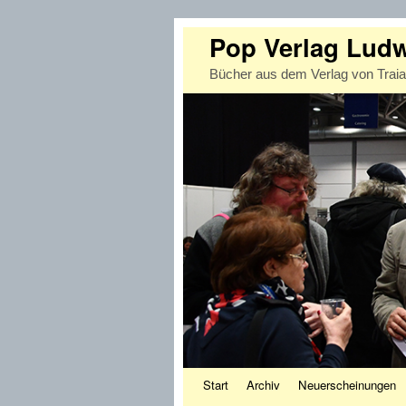
Pop Verlag Lud
Bücher aus dem Verlag von Trai
Zum Inhalt wechseln
Zum sekundären Inhalt wechseln
Start
Archiv
Neuerscheinungen