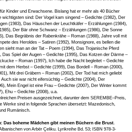
 für Kinder und Erwachsene. Bislang hat er mehr als 40 Bücher
ie wichtigsten sind: Der Vogel kam singend – Gedichte (1982), Der
en (1983), Das Häuschen der Leuchtkäfer – Erzählungen (1984),
1985), Der Bär ohne Schwanz – Erzählungen (1986), Die Sonne
986), Das Begräbnis der Rabenkrähe – Roman (1988), Jahre voll mit
ete des Heroldes – Satiren (1992), Monsignore, es bellen die
n sieht man an der Tat – Poem (1994), Das Trojanische Pferd
4), Das Spiel der Augen – Gedichte (1995), Das Kotzen der Därme –
uckucke – Roman (1997), Ich habe die Nacht begleitet – Gedichte
h mit dem Herbst – Gedichte (1999), Das Bordell – Roman (2000),
1), Mit drei Gräbern – Roman (2002), Der Tod hat mich geliebt
 Auch sie war nicht eifersüchtig – Gedichte (2004), Der
06), Mein Engel ist eine Frau – Gedichte (2007), Der Winter kommt
), Ehu – Gedichte (2008), u.a.
ahlreichen Preisen ausgezeichnet, darunter dem SEREMBE–Preis,
eine Werke sind in folgende Sprachen übersetzt: Mazedonisch,
 und Rumänisch.
u
:
Das boheme Mädchen gibt meinen Büchern die Brust
.
banischen von Arbër Çeliku. Lyrikreihe Bd. 53; ISBN 978-3-