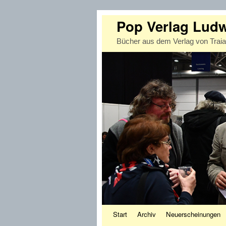
Pop Verlag Lud
Bücher aus dem Verlag von Trai
Zum Inhalt wechseln
Zum sekundären Inhalt wechseln
Start
Archiv
Neuerscheinungen