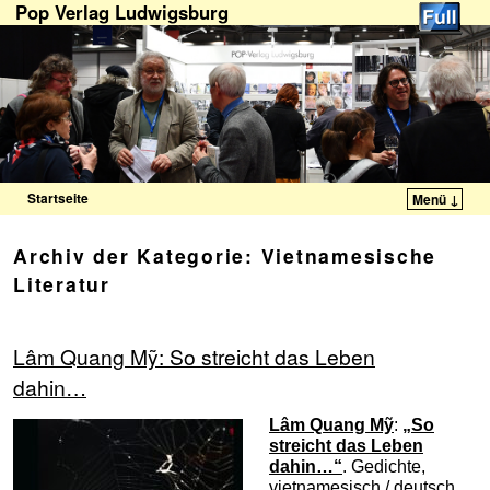
Pop Verlag Ludwigsburg
Startseite
Menü ↓
Zum Inhalt wechseln
Zum sekundären Inhalt wechseln
Archiv der Kategorie:
Vietnamesische
Literatur
Lâm Quang Mỹ: So streicht das Leben
dahin…
Lâm Quang Mỹ
:
„So
streicht das Leben
dahin…“
. Gedichte,
vietnamesisch / deutsch.