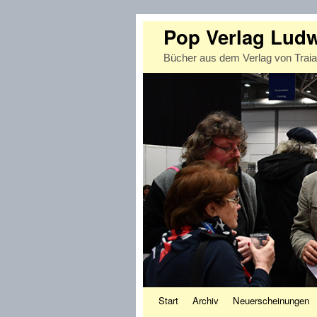
Pop Verlag Lud
Bücher aus dem Verlag von Trai
Zum Inhalt wechseln
Zum sekundären Inhalt wechseln
Start
Archiv
Neuerscheinungen