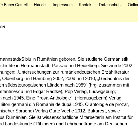
e Faber-Castell
Handel
Impressum
Kontakt
Datenschutz
Onlin
DON
mannstadt/Sibiu in Rumänien geboren. Sie studierte Germanistik,
chichte in Hermannstadt, Passau und Heidelberg. Sie wurde 2002
ichungen: „Untersuchungen zur rumäniendeutschen Erzählliteratur
n), Oldenburg und Hamburg 2002, 2009 und 2010; „Gedächtnis der
n den südosteuropäischen Ländern nach 1989“ (hrg. zusammen mit
stantinescu und Edgar Radtke), Pop Verlag, Ludwigsburg;
 nach 1945. Eine Prosa-Anthologie“, (Herausgeberin) Verlag
iitori germani din România de după 1945. O antologie de proză“,
nischer Sprache) Verlag Curte Veche 2012, Bukarest, sowie
us Rumänien. Sie ist wissenschaftliche Mitarbeiterin am Institut für
d Landeskunde (Tübingen) und Lehrbeauftragte am Deutschen
.