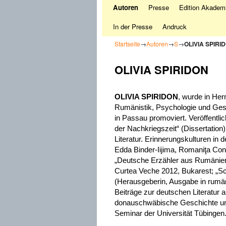
Autoren
Presse
Edition Akademi
In der Presse
Andruck
Startseite
→
Autoren
→
S
→
OLIVIA SPIRI
OLIVIA SPIRIDON
OLIVIA SPIRIDON
, wurde in Her
Rumänistik, Psychologie und Ges
in Passau promoviert. Veröffentl
der Nachkriegszeit“ (Dissertatio
Literatur. Erinnerungskulturen i
Edda Binder-Iijima, Romaniţa Con
„Deutsche Erzähler aus Rumänien
Curtea Veche 2012, Bukarest; „Scr
(Herausgeberin, Ausgabe in rumä
Beiträge zur deutschen Literatur a
donauschwäbische Geschichte un
Seminar der Universität Tübingen