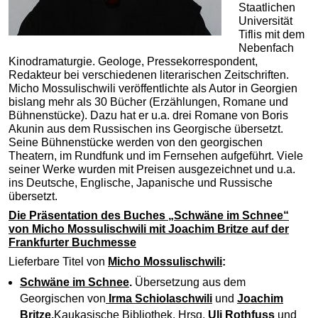
Staatlichen
Universität
Tiflis mit dem
Nebenfach
Kinodramaturgie. Geologe, Pressekorrespondent,
Redakteur bei verschiedenen literarischen Zeitschriften.
Micho Mossulischwili veröffentlichte als Autor in Georgien
bislang mehr als 30 Bücher (Erzählungen, Romane und
Bühnenstücke). Dazu hat er u.a. drei Romane von Boris
Akunin aus dem Russischen ins Georgische übersetzt.
Seine Bühnenstücke werden von den georgischen
Theatern, im Rundfunk und im Fernsehen aufgeführt. Viele
seiner Werke wurden mit Preisen ausgezeichnet und u.a.
ins Deutsche, Englische, Japanische und Russische
übersetzt.
Die Präsentation des Buches „Schwäne im Schnee“
von Micho Mossulischwili mit Joachim Britze auf der
Frankfurter Buchmesse
Lieferbare Titel von
Micho Mossulischwili
:
Schwäne im Schnee
.
Übersetzung aus dem
Georgischen von
Irma Schiolaschwili
und
Joachim
Britze.
Kaukasische Bibliothek. Hrsg.
Uli Rothfuss
und