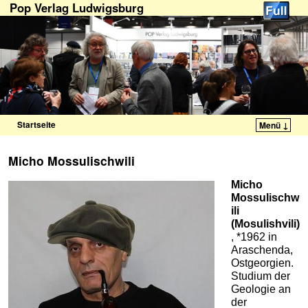
Pop Verlag Ludwigsburg
Startseite
Menü ↓
Zum Inhalt wechseln
Zum sekundären Inhalt wechseln
Micho Mossulischwili
Micho
Mossulischw
ili
(Mosulishvili)
, *1962 in
Araschenda,
Ostgeorgien.
Studium der
Geologie an
der