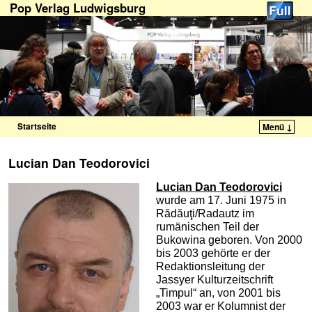
Pop Verlag Ludwigsburg
Startseite
Menü ↓
Zum Inhalt wechseln
Zum sekundären Inhalt wechseln
Lucian Dan Teodorovici
Lucian Dan Teodorovici
wurde am 17. Juni 1975 in
Rădăuţi/Radautz im
rumänischen Teil der
Bukowina geboren. Von 2000
bis 2003 gehörte er der
Redaktionsleitung der
Jassyer Kulturzeitschrift
„Timpul“ an, von 2001 bis
2003 war er Kolumnist der