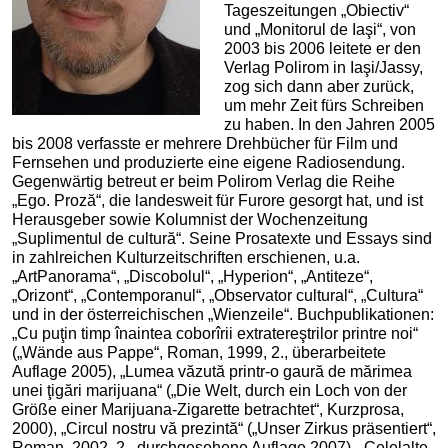
Tageszeitungen „Obiectiv“
und „Monitorul de Iaşi“, von
2003 bis 2006 leitete er den
Verlag Polirom in Iaşi/Jassy,
zog sich dann aber zurück,
um mehr Zeit fürs Schreiben
zu haben. In den Jahren 2005
bis 2008 verfasste er mehrere Drehbücher für Film und
Fernsehen und produzierte eine eigene Radiosendung.
Gegenwärtig betreut er beim Polirom Verlag die Reihe
„Ego. Proză“, die landesweit für Furore gesorgt hat, und ist
Herausgeber sowie Kolumnist der Wochenzeitung
„Suplimentul de cultură“. Seine Prosatexte und Essays sind
in zahlreichen Kulturzeitschriften erschienen, u.a.
„ArtPanorama“, „Discobolul“, „Hyperion“, „Antiteze“,
„Orizont“, „Contemporanul“, „Observator cultural“, „Cultura“
und in der österreichischen „Wienzeile“. Buchpublikationen:
„Cu puţin timp înaintea coborîrii extratereştrilor printre noi“
(„Wände aus Pappe“, Roman, 1999, 2., überarbeitete
Auflage 2005), „Lumea văzută printr-o gaură de mărimea
unei ţigări marijuana“ („Die Welt, durch ein Loch von der
Größe einer Marijuana-Zigarette betrachtet“, Kurzprosa,
2000), „Circul nostru vă prezintă“ („Unser Zirkus präsentiert“,
Roman, 2002, 2., durchgesehene Auflage 2007), „Celelalte