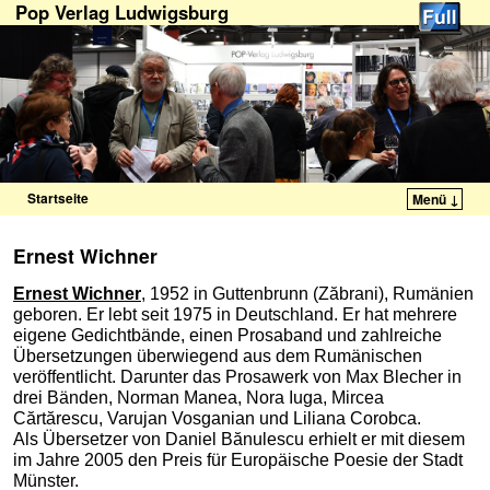
Pop Verlag Ludwigsburg
Startseite
Menü ↓
Zum Inhalt wechseln
Zum sekundären Inhalt wechseln
Ernest Wichner
Ernest Wichner
, 1952 in Guttenbrunn (Zăbrani), Rumänien
geboren. Er lebt seit 1975 in Deutschland. Er hat mehrere
eigene Gedichtbände, einen Prosaband und zahlreiche
Übersetzungen überwiegend aus dem Rumänischen
veröffentlicht. Darunter das Prosawerk von Max Blecher in
drei Bänden, Norman Manea, Nora Iuga, Mircea
Cărtărescu, Varujan Vosganian und Liliana Corobca.
Als Übersetzer von Daniel Bănulescu erhielt er mit diesem
im Jahre 2005 den Preis für Europäische Poesie der Stadt
Münster.