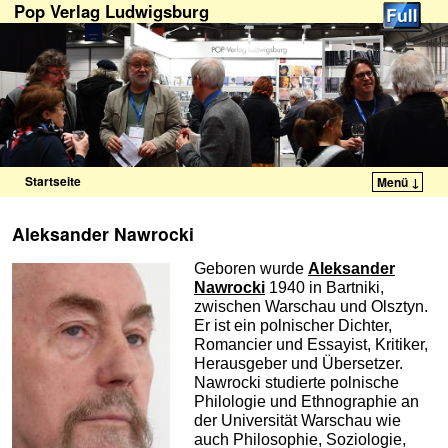
Pop Verlag Ludwigsburg
Startseite
Menü ↓
Zum Inhalt wechseln
Zum sekundären Inhalt wechseln
Aleksander Nawrocki
Geboren wurde
Aleksander
Nawrocki
1940 in Bartniki,
zwischen Warschau und Olsztyn.
Er ist ein polnischer Dichter,
Romancier und Essayist, Kritiker,
Herausgeber und Übersetzer.
Nawrocki studierte polnische
Philologie und Ethnographie an
der Universität Warschau wie
auch Philosophie, Soziologie,