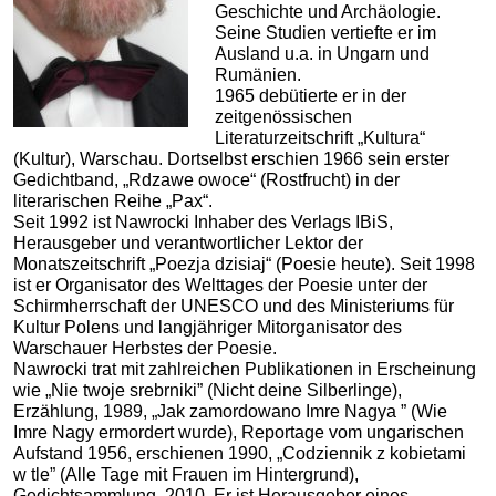
Geschichte und Archäologie.
Seine Studien vertiefte er im
Ausland u.a. in Ungarn und
Rumänien.
1965 debütierte er in der
zeitgenössischen
Literaturzeitschrift „Kultura“
(Kultur), Warschau. Dortselbst erschien 1966 sein erster
Gedichtband, „Rdzawe owoce“ (Rostfrucht) in der
literarischen Reihe „Pax“.
Seit 1992 ist Nawrocki Inhaber des Verlags IBiS,
Herausgeber und verantwortlicher Lektor der
Monatszeitschrift „Poezja dzisiaj“ (Poesie heute). Seit 1998
ist er Organisator des Welttages der Poesie unter der
Schirmherrschaft der UNESCO und des Ministeriums für
Kultur Polens und langjähriger Mitorganisator des
Warschauer Herbstes der Poesie.
Nawrocki trat mit zahlreichen Publikationen in Erscheinung
wie „Nie twoje srebrniki” (Nicht deine Silberlinge),
Erzählung, 1989, „Jak zamordowano Imre Nagya ” (Wie
Imre Nagy ermordert wurde), Reportage vom ungarischen
Aufstand 1956, erschienen 1990, „Codziennik z kobietami
w tle” (Alle Tage mit Frauen im Hintergrund),
Gedichtsammlung, 2010. Er ist Herausgeber eines