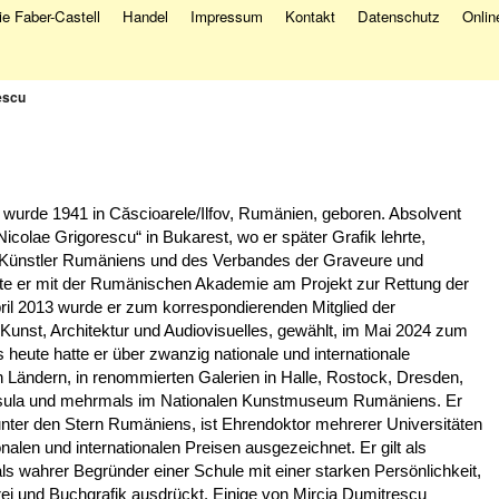
e Faber-Castell
Handel
Impressum
Kontakt
Datenschutz
Onlin
escu
wurde 1941 in Căscioarele/Ilfov, Rumänien, geboren. Absolvent
„Nicolae Grigorescu“ in Bukarest, wo er später Grafik lehrte,
r Künstler Rumäniens und des Verbandes der Graveure und
ete er mit der Rumänischen Akademie am Projekt zur Rettung der
il 2013 wurde er zum korrespondierenden Mitglied der
nst, Architektur und Audiovisuelles, gewählt, im Mai 2024 zum
s heute hatte er über zwanzig nationale und internationale
n Ländern, in renommierten Galerien in Halle, Rostock, Dresden,
usula und mehrmals im Nationalen Kunstmuseum Rumäniens. Er
unter den Stern Rumäniens, ist Ehrendoktor mehrerer Universitäten
alen und internationalen Preisen ausgezeichnet. Er gilt als
ls wahrer Begründer einer Schule mit einer starken Persönlichkeit,
erei und Buchgrafik ausdrückt. Einige von Mircia Dumitrescu