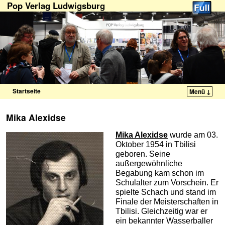
Pop Verlag Ludwigsburg
Startseite
Menü ↓
Zum Inhalt wechseln
Zum sekundären Inhalt wechseln
Mika Alexidse
Mika Alexidse
wurde am 03.
Oktober 1954 in Tbilisi
geboren. Seine
außergewöhnliche
Begabung kam schon im
Schulalter zum Vorschein. Er
spielte Schach und stand im
Finale der Meisterschaften in
Tbilisi. Gleichzeitig war er
ein bekannter Wasserballer