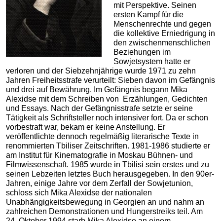
mit Perspektive. Seinen
ersten Kampf für die
Menschenrechte und gegen
die kollektive Erniedrigung in
den zwischenmenschlichen
Beziehungen im
Sowjetsystem hatte er
verloren und der Siebzehnjährige wurde 1971 zu zehn
Jahren Freiheitsstrafe verurteilt: Sieben davon im Gefängnis
und drei auf Bewährung. Im Gefängnis begann Mika
Alexidse mit dem Schreiben von Erzählungen, Gedichten
und Essays. Nach der Gefängnisstrafe setzte er seine
Tätigkeit als Schriftsteller noch intensiver fort. Da er schon
vorbestraft war, bekam er keine Anstellung. Er
veröffentlichte dennoch regelmäßig literarische Texte in
renommierten Tbiliser Zeitschriften. 1981-1986 studierte er
am Institut für Kinematografie in Moskau Bühnen- und
Filmwissenschaft. 1985 wurde in Tbilisi sein erstes und zu
seinen Lebzeiten letztes Buch herausgegeben. In den 90er-
Jahren, einige Jahre vor dem Zerfall der Sowjetunion,
schloss sich Mika Alexidse der nationalen
Unabhängigkeitsbewegung in Georgien an und nahm an
zahlreichen Demonstrationen und Hungerstreiks teil. Am
24. Oktober 1994 starb Mika Alexidse an einem