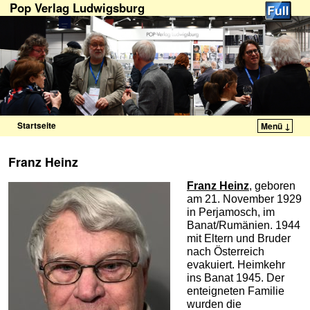
Pop Verlag Ludwigsburg
Startseite
Menü ↓
Zum Inhalt wechseln
Zum sekundären Inhalt wechseln
Franz Heinz
Franz Heinz
, geboren
am 21. November 1929
in Perjamosch, im
Banat/Rumänien. 1944
mit Eltern und Bruder
nach Österreich
evakuiert. Heimkehr
ins Banat 1945. Der
enteigneten Familie
wurden die