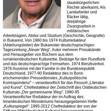
staatsbürgerlichen
Rechte aberkannt. Als
Landarbeiter und
Bäcker tätig,
dreijährige
Zwangsarbeit in
militärischen
Arbeitslagern. Abitur und Studium (Geschichte, Geografie)
in Bukarest. Von 1960 bis 1974 Kulturredakteur
(Abteilungsleiter) der Bukarester deutschsprachigen
Tageszeitung „Neuer Weg“. Autor mehrerer Prosabände
und Herausgeber von Büchern aus dem
rumäniendeutschen Kulturerbe. Beiträge für den Rundfunk
und das deutschsprachige Fernsehen. 1974 Berufsverbot.
1976 Ausreise mit der Familie in die Bundesrepublik
Deutschland. 1977-90 Redakteur des in Bonn
erscheinenden Pressedienstes „Kulturpolitische
Korrespondenz“ – verantwortlich für das Ressort „Literatur
und Kunst“. Chefredakteur der Zeitschrift des Ostdeutschen
Kulturrats „Der gemeinsame Weg“. 1990-95
Verantwortlicher Redakteur der im Auftrag des
Innerdeutschen Ministeriums herausgegebenen Hefte
„Kulturspiegel“. 1995-2012 Chefredakteur der von der
Stiftung Mitteldeutscher Kulturrat herausgegebenen