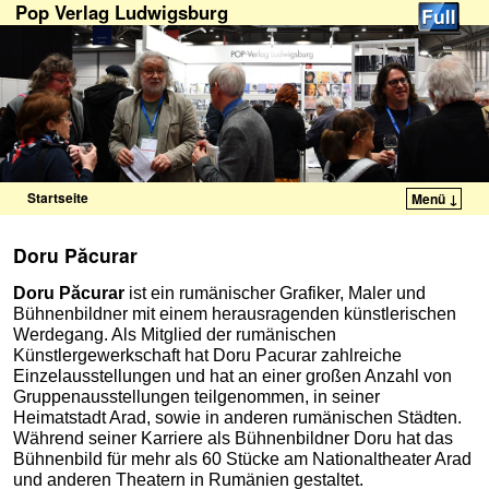
Pop Verlag Ludwigsburg
Startseite
Menü ↓
Zum Inhalt wechseln
Zum sekundären Inhalt wechseln
Doru Păcurar
Doru Păcurar
ist ein rumänischer Grafiker, Maler und
Bühnenbildner mit einem herausragenden künstlerischen
Werdegang. Als Mitglied der rumänischen
Künstlergewerkschaft hat Doru Pacurar zahlreiche
Einzelausstellungen und hat an einer großen Anzahl von
Gruppenausstellungen teilgenommen, in seiner
Heimatstadt Arad, sowie in anderen rumänischen Städten.
Während seiner Karriere als Bühnenbildner Doru hat das
Bühnenbild für mehr als 60 Stücke am Nationaltheater Arad
und anderen Theatern in Rumänien gestaltet.