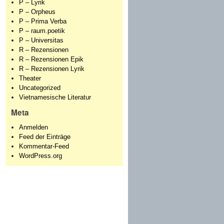
P – Lyrik
P – Orpheus
P – Prima Verba
P – raum.poetik
P – Universitas
R – Rezensionen
R – Rezensionen Epik
R – Rezensionen Lyrik
Theater
Uncategorized
Vietnamesische Literatur
Meta
Anmelden
Feed der Einträge
Kommentar-Feed
WordPress.org