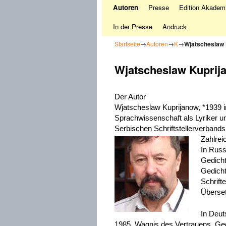
Autoren
Presse
Edition Akademi
In der Presse
Andruck
Startseite
→
Autoren
→
K
→
Wjatscheslaw 
Wjatscheslaw Kuprij
Der Autor
Wjatscheslaw Kuprijanow, *1939 i
Sprachwissenschaft als Lyriker u
Serbischen Schriftstellerverbands
Zahlrei
In Russ
Gedicht
Gedicht
Schrift
Überset
In Deut
1985, Wagnis des Vertrauens, Ged