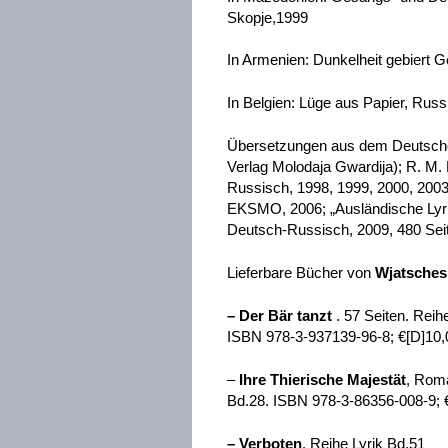
Skopje,1999
In Armenien: Dunkelheit gebiert G
In Belgien: Lüge aus Papier, Rus
Übersetzungen aus dem Deutschen
Verlag Molodaja Gwardija); R. M.
Russisch, 1998, 1999, 2000, 2003 
EKSMO, 2006; „Ausländische Lyri
Deutsch-Russisch, 2009, 480 Seit
Lieferbare Bücher von
Wjatsches
–
Der Bär tanzt
. 57 Seiten. Reih
ISBN 978-3-937139-96-8; €[D]10,
–
Ihre Thierische Majestät
, Rom
Bd.28. ISBN 978-3-86356-008-9; 
– Verboten
. Reihe Lyrik Bd.51