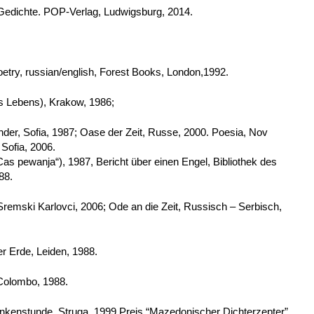
Gedichte. POP-Verlag, Ludwigsburg, 2014.
etry, russian/english, Forest Books, London,1992.
es Lebens), Krakow, 1986;
nder, Sofia, 1987; Oase der Zeit, Russe, 2000. Poesia, Nov
 Sofia, 2006.
s pewanja“), 1987, Bericht über einen Engel, Bibliothek des
88.
Sremski Karlovci, 2006; Ode an die Zeit, Russisch – Serbisch,
er Erde, Leiden, 1988.
 Colombo, 1988.
kenstunde, Struga, 1999.Preis “Mazedonischer Dichterzepter”,