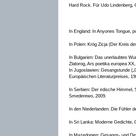
Hard Rock. Für Udo Lindenberg, 
In England: In Anyones Tongue, po
In Polen: Króg Zicja (Der Kreis d
In Bulgarien: Das unerlaubtes Wu
Zlatorog, Ars poetika europea XX,
In Jugoslawien: Gesangstunde („Ca
Europäischen Literaturpreises, 19
In Serbien: Der irdische Himmel, 
Smederewo, 2009.
In den Niederlanden: Die Fühler d
In Sri Lanka: Moderne Gedichte,
In Mazedonien: Gesangs- und Den