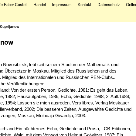
e Faber-Castell
Handel
Impressum
Kontakt
Datenschutz
Onlin
Kuprijanow
anow
n Novosibirsk, lebt seit seinem Studium der Mathematik und
nd Übersetzer in Moskau. Mitglied des Russischen und des
. Mitglied des Internationalen und Russischen PEN-Clubs..
che Veröffentlichungen:
land: Von der ersten Person, Gedichte, 1981; Es geht das Leben,
e, 1982; Hausaufgaben, 1986; Echo, Gedichte, 1988, 2. Aufl.1989;
e, 1994; Lassen sie mich ausreden, Vers libres, Verlag Moskauer
ellerverband, 2002; Die besseren Zeiten, Ausgewählte Gedichte und
zungen, Moskau, Molodaja Gwardija, 2003.
schland:Ein nüchternes Echo, Gedichte und Prosa, LCB-Editionen,
ichte, Wald, mit dem Vorwort von Helmut Golwitzer, 1987; Ein