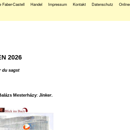
 Faber-Castell
Handel
Impressum
Kontakt
Datenschutz
Onlin
N 2026
 du sagst
Balázs Mesterházy
:
Jinker
.