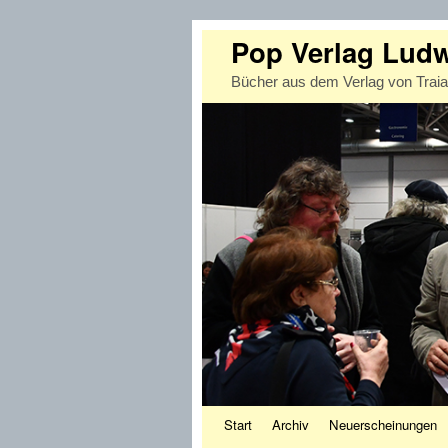
Pop Verlag Lud
Bücher aus dem Verlag von Trai
Zum Inhalt wechseln
Zum sekundären Inhalt wechseln
Start
Archiv
Neuerscheinungen