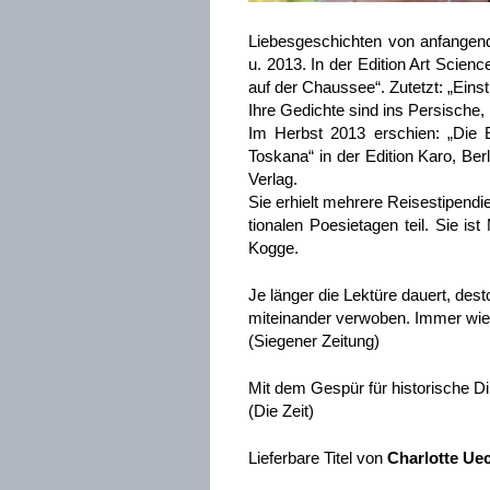
Liebesgeschichten von anfangend
u. 2013. In der Edition Art Scien
auf der Chaussee“. Zutetzt: „Ein
Ihre Gedichte sind ins Persische
Im Herbst 2013 erschien: „Die E
Toskana“ in der Edition Karo, Ber
Verlag.
Sie erhielt mehrere Reisestipend
tionalen Poesietagen teil. Sie i
Kogge.
Je länger die Lektüre dauert, de
miteinander verwoben. Immer wied
(Siegener Zeitung)
Mit dem Gespür für historische 
(Die Zeit)
Lieferbare Titel von
Charlotte Ue