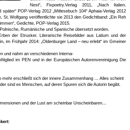
Nest“, Fixpoetry.Verlag 2011, „Nach Italien.
 später“ POP-Verlag 2012 „Mitlesebuch 104“ Aphaia-Verlag 2012
ce, St. Wolfgang veröffentlichte sie 2013 den Gedichtband: „Ein Reh
stimmen“, Gedichte, POP-Verlag 2015.
, Polnische, Rumänische und Spanische übersetzt worden.
rben der Etrusker. Literarische Reisebilder aus Latium und der
lin, im Frühjahr 2014: „Oldenburger Land – neu erlebt“ im Gmeiner
ien und nahm an verschiedenen Interna-
st Mitglied im PEN und in der Europäischen Autorenvereinigung Die
sto mehr erschließt sich der innere Zusammenhang … Alles scheint
er sind es Menschen, auf deren Spuren sich die Autorin begibt.
Dimensionen und der Lust am scheinbar Unscheinbaren…
ckert
: