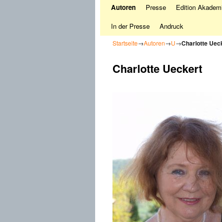
Autoren
Presse
Edition Akademi
In der Presse
Andruck
Startseite
→
Autoren
→
U
→
Charlotte Uec
Charlotte Ueckert