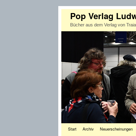
Pop Verlag Lud
Bücher aus dem Verlag von Trai
Zum Inhalt wechseln
Zum sekundären Inhalt wechseln
Start
Archiv
Neuerscheinungen