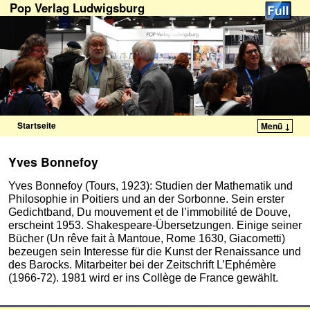
Pop Verlag Ludwigsburg
Startseite
Menü ↓
Zum Inhalt wechseln
Zum sekundären Inhalt wechseln
Yves Bonnefoy
Yves Bonnefoy (Tours, 1923): Studien der Mathematik und
Philosophie in Poitiers und an der Sorbonne. Sein erster
Gedichtband, Du mouvement et de l’immobilité de Douve,
erscheint 1953. Shakespeare-Übersetzungen. Einige seiner
Bücher (Un rêve fait à Mantoue, Rome 1630, Giacometti)
bezeugen sein Interesse für die Kunst der Renaissance und
des Barocks. Mitarbeiter bei der Zeitschrift L’Ephémère
(1966-72). 1981 wird er ins Collège de France gewählt.