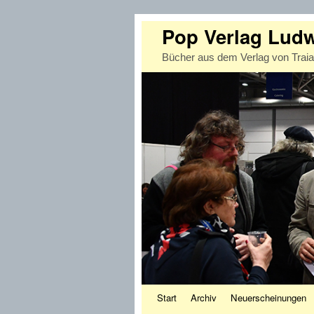
Pop Verlag Lud
Bücher aus dem Verlag von Trai
Zum Inhalt wechseln
Zum sekundären Inhalt wechseln
Start
Archiv
Neuerscheinungen