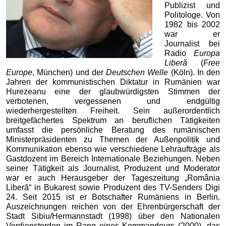
Publizist und
Politologe. Von
1982 bis 2002
war er
Journalist bei
Radio
Europa
Liberă
(
Free
Europe
, München) und der
Deutschen Welle
(Köln). In den
Jahren der kommunistischen Diktatur in Rumänien war
Hurezeanu eine der glaubwürdigsten Stimmen der
verbotenen, vergessenen und endgültig
wiederhergestellten Freiheit. Sein außerordentlich
breitgefächertes Spektrum an beruflichen Tätigkeiten
umfasst die persönliche Beratung des rumänischen
Ministerpräsidenten zu Themen der Außenpolitik und
Kommunikation ebenso wie verschiedene Lehraufträge als
Gastdozent im Bereich Internationale Beziehungen. Neben
seiner Tätigkeit als Journalist, Produzent und Moderator
war er auch Herausgeber der Tageszeitung „România
Liberă“ in Bukarest sowie Produzent des TV-Senders Digi
24. Seit 2015 ist er Botschafter Rumäniens in Berlin.
Auszeichnungen reichen von der Ehrenbürgerschaft der
Stadt Sibiu/Hermannstadt (1998) über den Nationalen
Verdienstorden im Rang eines Kommandeurs (2000), das