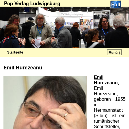
Pop Verlag Ludwigsburg
Startseite
Menü ↓
Zum Inhalt wechseln
Zum sekundären Inhalt wechseln
Emil Hurezeanu
Emil
Hurezeanu
,
Emil
Hurezeanu,
geboren 1955
in
Hermannstadt
(Sibiu), ist ein
rumänischer
Schriftsteller,