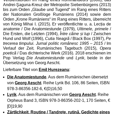
Andrei-Şaguna-Kreuz der Metropolie Siebenbürgens (2013)
bis zum Orden „Glaube und Tugend“ im Rang eines Ritters
der Nationalen Großloge Rumäniens (2014) sowie dem
Orden „Krone Rumäniens“ im Rang eines Ritters, überreicht
von König Mihai I. (2015). Er veröffentlichte u. a. Lecția de
anatomie / Die Anatomiestunde (1979),
Ultimele, primele
/
Die Ersten, die Letzten (1994),
Între câine și lup
/ Zwischen
Hund und Wolf (1996),
Cutia Neagră
/ Black Box (1997),
Pe
trecerea timpului. Jurnal politic românesc 1995 – 2015
/ Im
Verlauf der Zeit. Rumänisches Tagebuch (2015),
Opera
poetică
/ Das dichterische Werk (2016). 2018 erschienen im
Pop Verlag
Die Anatomiestunde
und
Lyrik
, beide in der
Übersetzung von Georg Aescht.
Lieferbare Titel von
Emil Hurezeanu
:
Die Anatomiestunde
. Aus dem Rumänischen übersetzt
von
Georg Aescht
. Reihe Lyrik Bd. 106, 86 Seiten, ISBN
978-3-86356-182-6, €(D)16,50
Lyrik
. Aus dem Rumänischen von
Georg Aescht
. Reihe
Orpheus Band 3, ISBN 978-3-86356-202-1, 170 Seiten, €
[D]19,90
Zärtlichkeit, Routine / Tandrețe, rutină. Gedichte eines