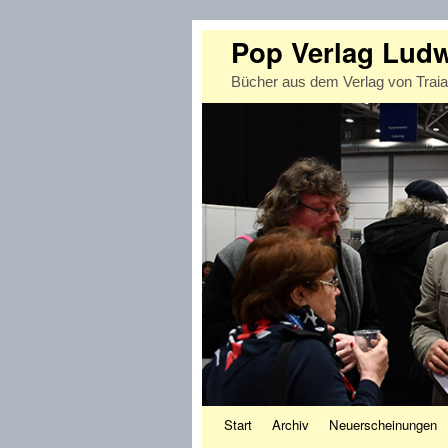
Pop Verlag Lud
Bücher aus dem Verlag von Trai
Zum Inhalt wechseln
Zum sekundären Inhalt wechseln
Start
Archiv
Neuerscheinungen