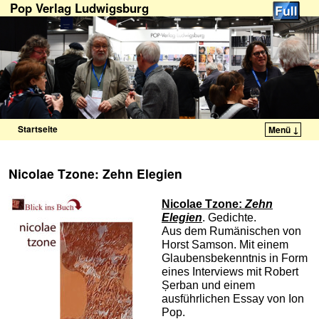
Pop Verlag Ludwigsburg
Startseite
Menü ↓
Zum Inhalt wechseln
Zum sekundären Inhalt wechseln
Nicolae Tzone: Zehn Elegien
Nicolae Tzone
:
Zehn
Elegien
. Gedichte.
Aus dem Rumänischen von
Horst Samson. Mit einem
Glaubensbekenntnis in Form
eines Interviews mit Robert
Șerban und einem
ausführlichen Essay von Ion
Pop.