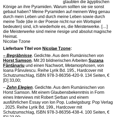
glaubten die ägyptischen
Könige an ihre Pyramiden. Warum sollten sie sie sonst
gebaut haben? Meine Pyramiden auf meinem Weg genau
durch mein Leben und durch meine Leben sowie durch
meine Tode (die in der Poesie nicht nur ein Wortspiel
bedeuten) sind, ich wiederhole es, die Meisterwerke. […]
die Meisterwerke sind meine riesige und absolut magische
Heimat.
Nicolae Tzone
Lieferbare Titel von
Nicolae Tzone
:
– Begräbnisse
. Gedichte. Aus dem Rumänischen von
Horst Samson
. Mit 20 bildnerischen Arbeiten
Suzana
Fântânariu
und einen Nachwort,
Metamorphosen
, von
Ioana Pârvulescu. Reihe Lyrik Bd. 195., Hardcover mit
Schutzumschlag, ISBN 978-3-86356-420-9. 134 Seiten, €
[D] 33,00;
–
Zehn Elegien
. Gedichte. Aus dem Rumänischen von
Horst Samson. Mit einem Glaubensbekenntnis in Form
eines Interviews mit Robert Șerban und einem
ausführlichen Essay von Ion Pop. Ludwigsburg: Pop Verlag
. 2025. Reihe Lyrik Bd. 199., Hardcover mit
Schutzumschlag, ISBN 978-3-86356-438-4. 100 Seiten, €