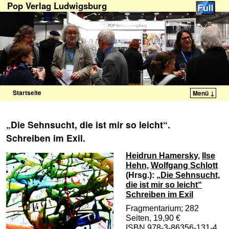
Pop Verlag Ludwigsburg
Startseite
Menü ↓
Zum Inhalt wechseln
Zum sekundären Inhalt wechseln
„Die Sehnsucht, die ist mir so leicht“.
Schreiben im Exil.
Heidrun Hamersky
,
Ilse
Hehn,
Wolfgang Schlott
(Hrsg.):
„Die Sehnsucht,
die ist mir so leicht“
Schreiben im Exil
Fragmentarium; 282
Seiten, 19,90 €
ISBN 978-3-86356-131-4