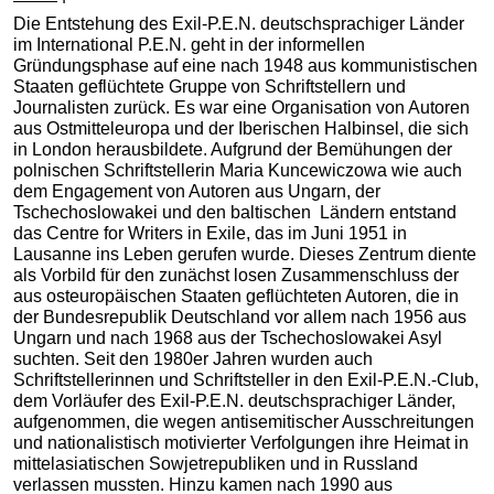
Die Entstehung des Exil-P.E.N. deutschsprachiger Länder
im International P.E.N. geht in der informellen
Gründungsphase auf eine nach 1948 aus kommunistischen
Staaten geflüchtete Gruppe von Schriftstellern und
Journalisten zurück. Es war eine Organisation von Autoren
aus Ostmitteleuropa und der Iberischen Halbinsel, die sich
in London herausbildete. Aufgrund der Bemühungen der
polnischen Schriftstellerin Maria Kuncewiczowa wie auch
dem Engagement von Autoren aus Ungarn, der
Tschechoslowakei und den baltischen Ländern entstand
das Centre for Writers in Exile, das im Juni 1951 in
Lausanne ins Leben gerufen wurde. Dieses Zentrum diente
als Vorbild für den zunächst losen Zusammenschluss der
aus osteuropäischen Staaten geflüchteten Autoren, die in
der Bundesrepublik Deutschland vor allem nach 1956 aus
Ungarn und nach 1968 aus der Tschechoslowakei Asyl
suchten. Seit den 1980er Jahren wurden auch
Schriftstellerinnen und Schriftsteller in den Exil-P.E.N.-Club,
dem Vorläufer des Exil-P.E.N. deutschsprachiger Länder,
aufgenommen, die wegen antisemitischer Ausschreitungen
und nationalistisch motivierter Verfolgungen ihre Heimat in
mittelasiatischen Sowjetrepubliken und in Russland
verlassen mussten. Hinzu kamen nach 1990 aus