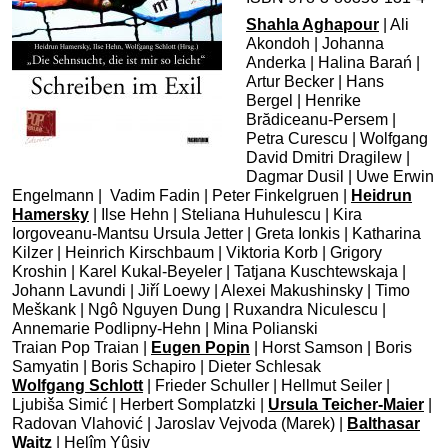
Shahla Aghapour
| Ali
Akondoh | Johanna
Anderka | Halina Barań |
Artur Becker | Hans
Bergel | Henrike
Brădiceanu-Persem |
Petra Curescu | Wolfgang
David Dmitri Dragilew |
Dagmar Dusil | Uwe Erwin
Engelmann | Vadim Fadin | Peter Finkelgruen |
Heidrun
Hamersky
| Ilse Hehn | Steliana Huhulescu | Kira
Iorgoveanu-Mantsu Ursula Jetter | Greta Ionkis | Katharina
Kilzer | Heinrich Kirschbaum | Viktoria Korb | Grigory
Kroshin | Karel Kukal-Beyeler | Tatjana Kuschtewskaja |
Johann Lavundi | Jiří Loewy | Alexei Makushinsky | Timo
Meškank | Ngô Nguyen Dung | Ruxandra Niculescu |
Annemarie Podlipny-Hehn | Mina Polianski
Traian Pop Traian |
Eugen Popin
| Horst Samson | Boris
Samyatin | Boris Schapiro | Dieter Schlesak
Wolfgang Schlott
| Frieder Schuller | Hellmut Seiler |
Ljubiša Simić | Herbert Somplatzki |
Ursula Teicher-Maier
|
Radovan Vlahović | Jaroslav Vejvoda (Marek) |
Balthasar
Waitz
| Helîm Yûsiv