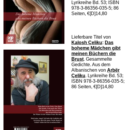
Lyrikreihe Bd. 53; ISBN
978-3-86356-035-5; 86
Seiten, €[D]14,80
Lieferbare Titel von
Kalosh Çeliku
:
Das
boheme Mädchen gibt
meinen Büchern die
Brust
. Gesammelte
Gedichte. Aus dem
Albanischen von
Arbër
Çeliku
. Lyrikreihe Bd. 53;
ISBN 978-3-86356-035-5;
86 Seiten, €[D]14,80