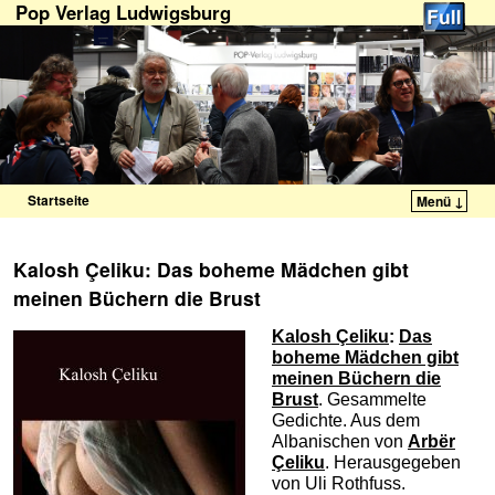
Pop Verlag Ludwigsburg
Startseite
Menü ↓
Zum Inhalt wechseln
Zum sekundären Inhalt wechseln
Kalosh Çeliku: Das boheme Mädchen gibt
meinen Büchern die Brust
Kalosh Çeliku
:
Das
boheme Mädchen gibt
meinen Büchern die
Brust
. Gesammelte
Gedichte. Aus dem
Albanischen von
Arbër
Çeliku
. Herausgegeben
von Uli Rothfuss.