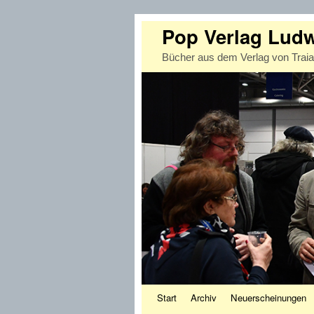
Pop Verlag Lud
Bücher aus dem Verlag von Trai
Zum Inhalt wechseln
Zum sekundären Inhalt wechseln
Start
Archiv
Neuerscheinungen