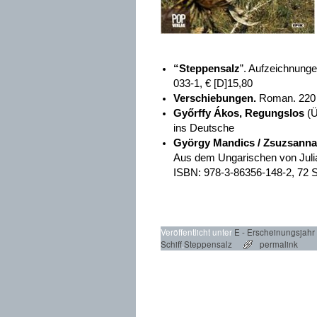
“
Steppensalz
”. Aufzeichnung
033-1, € [D]15,80
Verschiebungen
.
Roman. 220 
Győrffy Ákos, Regungslos
(Ü
ins Deutsche
György Mandics
/
Zsuzsanna
Aus dem Ungarischen von Julia 
ISBN: 978-3-86356-148-2, 72 Se
Veröffentlicht unter
E - Erscheinungsjahr
Schiff
,
Steppensalz
permalink