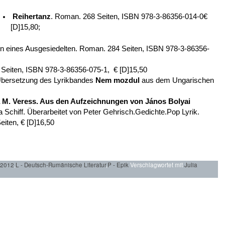
Reihertanz
. Roman. 268 Seiten, ISBN 978-3-86356-014-0€
[D]15,80;
en eines Ausgesiedelten. Roman. 284 Seiten, ISBN 978-3-86356-
Seiten, ISBN 978-3-86356-075-1, € [D]15,50
bersetzung des Lyrikbandes
Nem mozdul
aus dem Ungarischen
 M. Veress
.
Aus den Aufzeichnungen von János Bolyai
Schiff. Überarbeitet von Peter Gehrisch.Gedichte.Pop Lyrik.
iten, € [D]16,50
 2012
,
L - Deutsch-Rumänische Literatur
,
P - Epik
Verschlagwortet mit
Julia