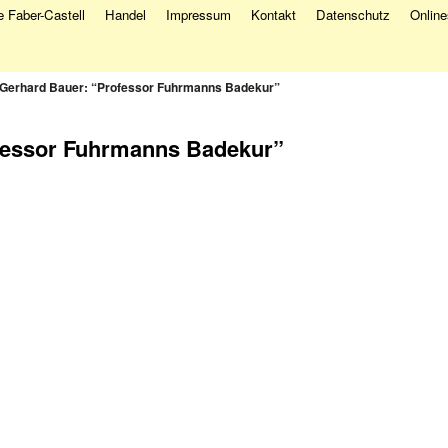
 Faber-Castell
Handel
Impressum
Kontakt
Datenschutz
Onlin
Gerhard Bauer: “Professor Fuhrmanns Badekur”
fessor Fuhrmanns Badekur”