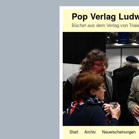
Pop Verlag Lud
Bücher aus dem Verlag von Trai
Zum Inhalt wechseln
Zum sekundären Inhalt wechseln
Start
Archiv
Neuerscheinungen