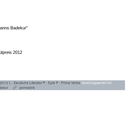
manns Badekur”
tpreis 2012
 2012
,
L - Deutsche Literatur
,
P - Epik
,
P - Prima Verba
Verschlagwortet mit
dekur
permalink