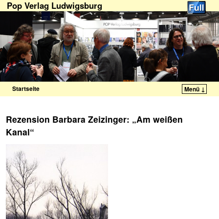
Pop Verlag Ludwigsburg
Startseite
Menü ↓
Zum Inhalt wechseln
Zum sekundären Inhalt wechseln
Rezension Barbara Zeizinger: „Am weißen
Kanal“