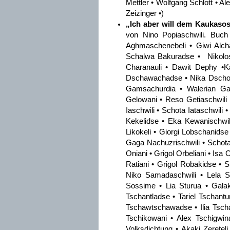
Mettler • Wolfgang Schlott • A
Zeizinger •)
„Ich aber will dem Kaukaso
von Nino Popiaschwili.
Buch
Aghmaschenebeli • Giwi Alcha
Schalwa Bakuradse • Nikolos
Charanauli • Dawit Dephy •K
Dschawachadse • Nika Dschords
Gamsachurdia • Walerian Gap
Gelowani • Reso Getiaschwili 
Iaschwili • Schota Iataschwili
Kekelidse • Eka Kewanischwil
Likokeli • Giorgi Lobschanids
Gaga Nachuzrischwili • Schot
Oniani • Grigol Orbeliani • Is
Ratiani • Grigol Robakidse • S
Niko Samadaschwili • Lela S
Sossime • Lia Sturua • Galak
Tschantladse • Tariel Tschantu
Tschawtschawadse • Ilia Tsch
Tschikowani • Alex Tschigwin
Volksdichtung • Akaki Zereteli