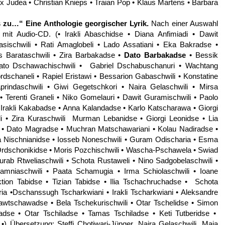
lex Judea • Christian Knieps • Traian Pop • Klaus Martens • Barbara
s zu…“ Eine Anthologie georgischer Lyrik.
Nach einer Auswahl
 mit Audio-CD. (
• Irakli Abaschidse • Diana Anfimiadi • Dawit
sischwili • Rati Amaglobeli • Lado Assatiani • Eka Bakradse •
 Barataschwili • Zira Barbakadse •
Dato Barbakadse
• Bessik
ato Dschawachischwili • Gabriel Dschabuschanuri • Wachtang
chaneli • Rapiel Eristawi • Bessarion Gabaschwili • Konstatine
rindaschwili • Giwi Gegetschkori • Naira Gelaschwili • Mirsa
• Terenti Graneli • Niko Gomelauri • Dawit Guramischwili • Paolo
 • Irakli Kakabadse • Anna Kalandadse • Karlo Katscharawa • Giorgi
i • Zira Kuraschwili Murman Lebanidse • Giorgi Leonidse • Lia
e • Dato Magradse • Muchran Matschawariani • Kolau Nadiradse •
a Nischnianidse • Iosseb Noneschwili • Guram Odischaria • Esma
a Ordschonikidse • Moris Pozchischwili • Wascha-Pschawela • Swiad
urab Rtweliaschwili • Schota Rustaweli • Nino Sadgobelaschwili •
amniaschwili • Paata Schamugia • Irma Schiolaschwili • Ioane
tion Tabidse • Tizian Tabidse • Ilia Tschachruchadse • Schota
ria •Dschanssugh Tscharkwiani • Irakli Tscharkwiani • Aleksandre
awtschawadse • Bela Tschekurischwili • Otar Tschelidse • Simon
adse • Otar Tschiladse • Tamas Tschiladse • Keti Tutberidse •
 •) Übersetzung: Steffi Chotiwari-Jünger, Naira Gelaschwili, Maja