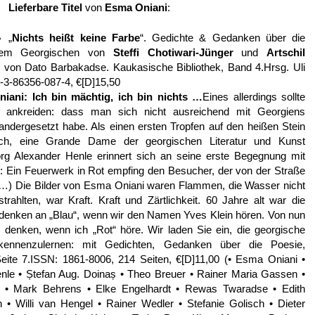
Lieferbare Titel
von
Esma Oniani
:
„
Nichts heißt keine Farbe
“. Gedichte & Gedanken über die
dem Georgischen von
Steffi Chotiwari-Jünger
und
Artschil
von Dato Barbakadse. Kaukasische Bibliothek, Band 4.Hrsg. Uli
-3-86356-087-4, €[D]15,50
niani
: Ich bin mächtig, ich bin nichts …
Eines allerdings sollte
d ankreiden: dass man sich nicht ausreichend mit Georgiens
nandergesetzt habe. Als einen ersten Tropfen auf den heißen Stein
ch, eine Grande Dame der georgischen Literatur und Kunst
örg Alexander Henle erinnert sich an seine erste Begegnung mit
: Ein Feuerwerk in Rot empfing den Besucher, der von der Straße
. (…) Die Bilder von Esma Oniani waren Flammen, die Wasser nicht
rahlten, war Kraft. Kraft und Zärtlichkeit. 60 Jahre alt war die
r denken an „Blau“, wenn wir den Namen Yves Klein hören. Von nun
denken, wenn ich „Rot“ höre. Wir laden Sie ein, die georgische
n kennenzulernen: mit Gedichten, Gedanken über die Poesie,
eite 7.ISSN: 1861-8006, 214 Seiten, €[D]11,00 (• Esma Oniani •
enle • Ștefan Aug. Doinaș • Theo Breuer • Rainer Maria Gassen •
ss • Mark Behrens • Elke Engelhardt • Rewas Twaradse • Edith
 • Willi van Hengel • Rainer Wedler • Stefanie Golisch • Dieter