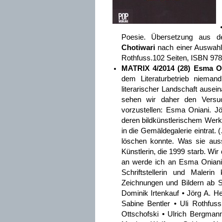
Poesie. Übersetzung aus 
Chotiwari
nach einer Auswahl 
Rothfuss.102 Seiten, ISBN 978
MATRIX 4/2014 (28) Esma O
dem Literaturbetrieb nieman
literarischer Landschaft ausei
sehen wir daher den Versu
vorzustellen: Esma Oniani. J
deren bildkünstlerischem Werk
in die Gemäldegalerie eintrat
löschen konnte. Was sie ausst
Künstlerin, die 1999 starb. Wi
an werde ich an Esma Oniani 
Schriftstellerin und Maleri
Zeichnungen und Bildern ab S
Dominik Irtenkauf • Jörg A. H
Sabine Bentler • Uli Rothfu
Ottschofski • Ulrich Bergmann