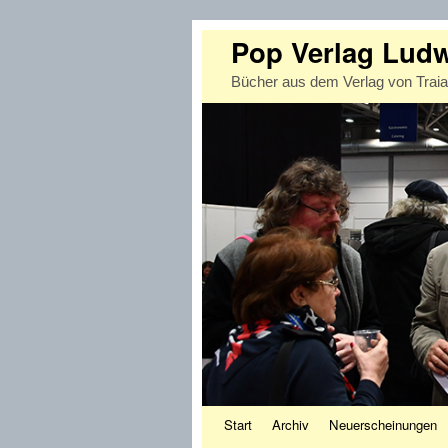
Pop Verlag Lud
Bücher aus dem Verlag von Trai
Zum Inhalt wechseln
Zum sekundären Inhalt wechseln
Start
Archiv
Neuerscheinungen