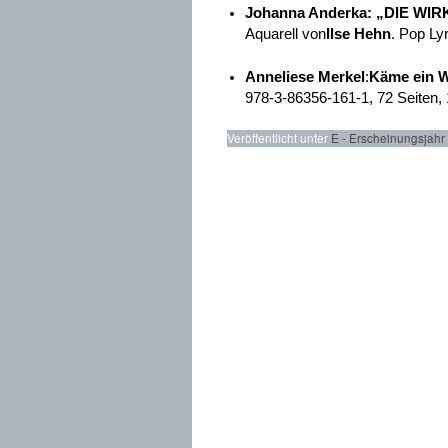
Johanna Anderka
:
„DIE WIR
Aquarell von
Ilse Hehn
. Pop Ly
Anneliese Merkel
:
Käme ein W
978-3-86356-161-1, 72 Seiten,
Veröffentlicht unter
E - Erscheinungsjahr