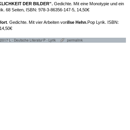
KLICHKEIT DER BILDER“.
Gedichte. Mit eine Monotypie und ein
rik. 68 Seiten, ISBN: 978-3-86356-147-5, 14,50€
ort
. Gedichte. Mit vier Arbeiten von
Ilse Hehn
.Pop Lyrik. ISBN:
 14,50€
 2017
,
L - Deutsche Literatur
,
P - Lyrik
permalink