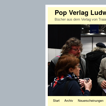
Pop Verlag Lud
Bücher aus dem Verlag von Trai
Zum Inhalt wechseln
Zum sekundären Inhalt wechseln
Start
Archiv
Neuerscheinungen