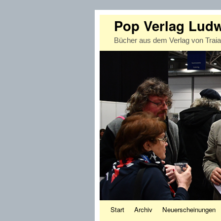
Pop Verlag Lud
Bücher aus dem Verlag von Trai
Zum Inhalt wechseln
Zum sekundären Inhalt wechseln
Start
Archiv
Neuerscheinungen