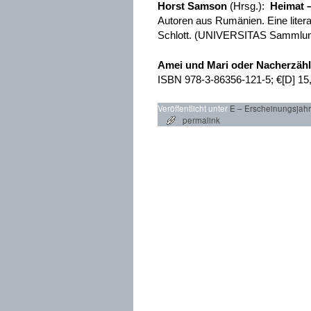
Horst Samson
(Hrsg.):
Heimat –
Autoren aus Rumänien. Eine liter
Schlott. (UNIVERSITAS Sammlung
Amei und Mari oder Nacherzähl
ISBN 978-3-86356-121-5; €[D] 15
Veröffentlicht unter
E – Erscheinungsjah
permalink