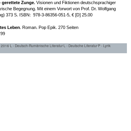
 gerettete Zunge.
Visionen und Fiktionen deutschsprachiger
arische Begegnung. Mit einem Vorwort von Prof. Dr. Wolfgang
) 373 S. ISBN: 978-3-86356-051-5, € [D] 25.00
tes Leben
. Roman. Pop Epik. 270 Seiten
,99
r 2016
,
L - Deutsch-Rumänische Literatur
,
L - Deutsche Literatur
,
P - Lyrik