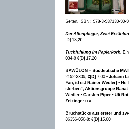
Seiten, ISBN: 978-3-937139-99-9
Der Altenpfleger,
Zwei Erzählun
[D] 13,20,
Tuchfühlung im Papierkorb.
Ein
034-8 €[D] 17,20
BAWÜLON
– Süddeutsche MATRI
2192-3809;
€[D]
7,00
•
Johann L
Fan, id est Rainer Wedler) • He
sterben“, Aktionsgruppe Banat 
Wedler • Carsten Piper • Uli R
Zeizinger u.a.
Bruchstücke aus erster und zwe
86356-050-8; €[D] 15,00