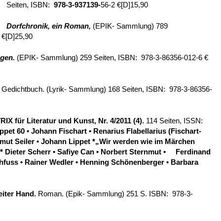
Seiten, ISBN:
978-3-937139-
56-2 €[D]15,90
Dorfchronik, ein Roman,
(EPIK- Sammlung) 789
 €[D]25,90
gen.
(EPIK- Sammlung) 259 Seiten, ISBN: 978-3-86356-012-6 €
 Gedichtbuch. (Lyrik- Sammlung) 168 Seiten, ISBN: 978-3-86356-
X für Literatur und Kunst, Nr. 4/2011 (4).
114 Seiten, ISSN:
ippet
60
•
Johann Fischart • Renarius Flabellarius (Fischart-
llmut Seiler • Johann Lippet *„Wir werden wie im Märchen
* Dieter Scherr • Safiye Can • Norbert Sternmut • Ferdinand
othfuss • Rainer Wedler • Henning Schönenberger • Barbara
iter Hand.
Roman. (Epik- Sammlung) 251 S. ISBN: 978-3-