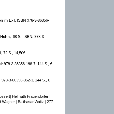
ben im Exil, ISBN 978-3-86356-
e Hehn,
68 S., ISBN: 978-3-
, 72 S., 14,50€
: 978-3-86356-198-7, 144 S., €
 978-3-86356-352-3, 144 S., €
 Bossert| Helmuth Frauendorfer |
rd Wagner | Balthasar Waitz | 277