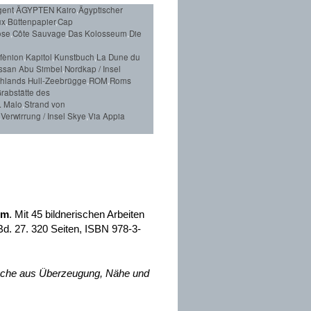
gent
,
ÄGYPTEN Kairo
,
Ägyptischer
ux
,
Büttenpapier
,
Cap
ose
,
Côte Sauvage
,
Das Kolosseum
,
Die
fènion
,
Kapitol
,
Kunstbuch
,
La Dune du
ssan Abu Simbel
,
Nordkap / Insel
ghlands Hull-Zeebrügge
,
ROM
,
Roms
rabstätte des
. Malo
,
Strand von
,
Verwirrung / Insel Skye
,
Via Appia
um
. Mit 45 bildnerischen Arbeiten
d. 27. 320 Seiten, ISBN 978-3-
rache aus Überzeugung, Nähe und