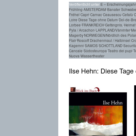
Veröffentlicht unter
E – Erscheinungsjah
Frühling
,
AMSTERDAM
,
Banater Schwab
Fréhel
,
Capri
,
Carnac
,
Ceausescu
,
Cefalù
,
C
Loire
,
Diese Tage ohne Datum
,
Dol-de-Br
Lorbee
,
FRANKREICH
,
Gefängnis.
,
Heimat
Pyla / Arcachon
,
LAPPLAND/Vàrvinter
,
Mee
Mageröy
,
NORWEGEN/Nördlich des Polar
Flair
,
Roscoff Drachenmaul / Halbinsel C
Kagemni
,
SAMOS
,
SCHOTTLAND
,
Securit
Cancale
,
Südosteuropa
,
Teatro dei pupi
,
T
Nuova
,
Wassertheater
Ilse Hehn: Diese Tag