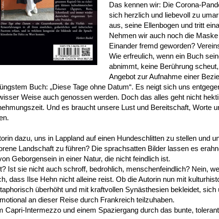
Das kennen wir: Die Corona-Pande
sich herzlich und liebevoll zu um
aus, seine Ellenbogen und tritt ein
Nehmen wir auch noch die Maske h
Einander fremd geworden? Verei
Wie erfreulich, wenn ein Buch sei
abnimmt, keine Berührung scheut, 
Angebot zur Aufnahme einer Bezie
jüngstem Buch: „Diese Tage ohne Datum“. Es neigt sich uns entgeg
wisser Weise auch genossen werden. Doch das alles geht nicht hektis
nehmungszeit. Und es braucht unsere Lust und Bereitschaft, Worte un
en.
in dazu, uns in Lappland auf einen Hundeschlitten zu stellen und un
rorene Landschaft zu führen? Die sprachsatten Bilder lassen es erahn
n Geborgensein in einer Natur, die nicht feindlich ist.
t? Ist sie nicht auch schroff, bedrohlich, menschenfeindlich? Nein, w
, dass Ilse Hehn nicht alleine reist. Ob die Autorin nun mit kulturhi
taphorisch überhöht und mit kraftvollen Synästhesien bekleidet, sich
 emotional an dieser Reise durch Frankreich teilzuhaben.
Capri-Intermezzo und einem Spaziergang durch das bunte, toleran