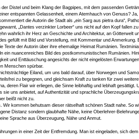
der Distel und beim Klang der Bagpipes, mit dem passenden Geträ
einer entspannten Gelassenheit, einem Atemhauch von Genuss? Ja,
ommentiert die Autorin die Stadt als „ein Sarg aus pietra dura“, Pathos
gewarnt, „Dantes verzinkter Lorbeer“ uns nicht auf den Kopf fallen zu
ehn wahrlich ihr Herz an Geschichte und Architektur, an Götterwelt
edes gefüllt mit Bild und Vorstellung, mit Kommentar und Anmerkung. 
die Texte der Autorin über ihre ehemalige Heimat Rumänien. Textminia
teln ein nuancenreiches Bild des postkommunistischen Rumänien. Hi
igkeit und Enttäuschung angesichts der nicht eingelösten Erwartunge
ten Menschen spürbar.
chichtsträchtige Eiland, um uns bald darauf, über Norwegen und Sa
eilsfrei zu begegnen, und gleichsam Kraft zu tanken für zwei weitere 
 deren Flair wir erliegen, die Sinne leibhaftig und lebhaft gesättigt. U
s sie uns anbietet, auf Authentizität und sprachliche Überzeugungskraf
r beißt nicht zu.
ns. Wir kommen behutsam dieser rätselhaft schönen Stadt nahe. So wi
ene Distanz sondern glaubhafte Nähe, keine Oberlehrer-Belehrunge
 eine Sprache aus Überzeugung, Nähe und Anmut.
rungen in einer Zeit der Entfremdung. Man ist eingeladen, sich dem 