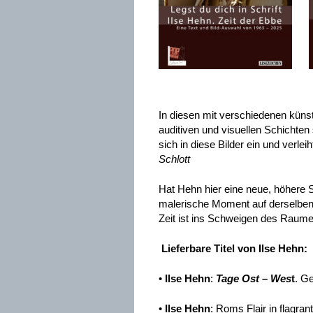
In diesen mit verschiedenen künstl
auditiven und visuellen Schichten 
sich in diese Bilder ein und verl
Schlott
Hat Hehn hier eine neue, höhere 
malerische Moment auf derselben 
Zeit ist ins Schweigen des Raum
Lieferbare Titel von
Ilse Hehn
:
•
Ilse Hehn
:
Tage Ost – Wes
t
. G
•
Ilse Hehn
: Roms Flair in flagra