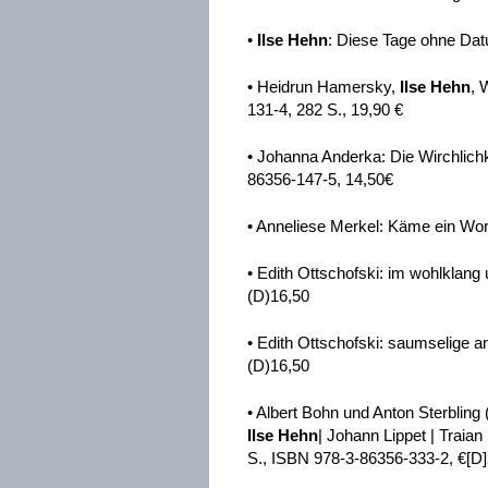
•
Ilse Hehn
: Diese Tage ohne Dat
• Heidrun Hamersky,
Ilse Hehn
, 
131-4, 282 S., 19,90 €
• Johanna Anderka: Die Wirchlichk
86356-147-5, 14,50€
• Anneliese Merkel: Käme ein Wort
• Edith Ottschofski: im wohlklang
(D)16,50
• Edith Ottschofski: saumselige a
(D)16,50
• Albert Bohn und Anton Sterbling 
Ilse Hehn
| Johann Lippet | Traian
S., ISBN 978-3-86356-333-2, €[D