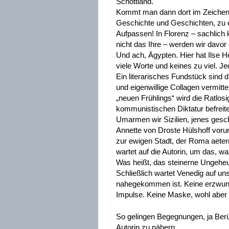
Schottland.
Kommt man dann dort im Zeichen 
Geschichte und Geschichten, zu 
Aufpassen! In Florenz – sachlich k
nicht das Ihre – werden wir davor 
Und ach, Ägypten. Hier hat Ilse H
viele Worte und keines zu viel. J
Ein literarisches Fundstück sind 
und eigenwillige Collagen vermit
„neuen Frühlings“ wird die Ratlos
kommunistischen Diktatur befrei
Umarmen wir Sizilien, jenes ges
Annette von Droste Hülshoff vorurt
zur ewigen Stadt, der Roma aeterna,
wartet auf die Autorin, um das, wa
Was heißt, das steinerne Ungeheue
Schließlich wartet Venedig auf u
nahegekommen ist. Keine erzwung
Impulse. Keine Maske, wohl aber
So gelingen Begegnungen, ja Berüh
Autorin zu nähern.