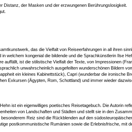
 der Distanz, der Masken und der erzwungenen Berührungslosigkeit.
ut.
tkunstwerk, das die Vielfalt von Reiseerfahrungen in all ihren sinn
d in welchem kongenial die bildende und die Sprachkünstlerin Ilse 
uffällt, ist die stilistische Vielfalt der Texte, von Impressionen (Fr
sprachlich unwahrscheinlich ausgefeilten wunderschönen Bildern vo
ppheit ein kleines Kabinettstück), Capri (wunderbar die ironische B
rischen Exkursen (Ägypten, Rom, Schottland) und immer wieder dazwis
Hehn ist ein eigenwilliges poetisches Reisetagebuch. Die Autorin refl
igenheiten von Landschaften und Städten und stellt sie in den Zusa
on besonderem Reiz sind die Rückblenden auf den südosteuropäisch
utige postkommunistische Rumänien sowie die Erlebnisfrische, mit de