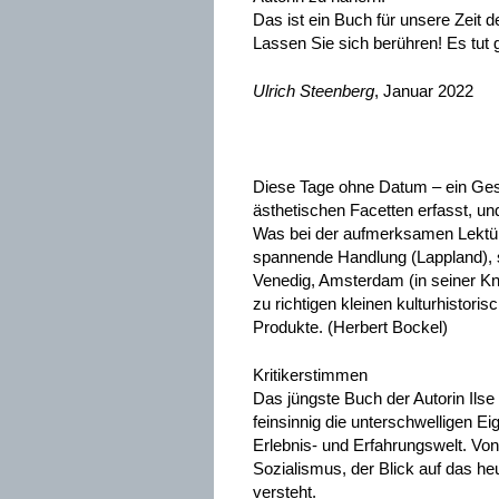
Das ist ein Buch für unsere Zeit
Lassen Sie sich berühren! Es tut g
Ulrich Steenberg
, Januar 2022
Diese Tage ohne Datum – ein Gesam
ästhetischen Facetten erfasst, un
Was bei der aufmerksamen Lektüre a
spannende Handlung (Lappland), 
Venedig, Amsterdam (in seiner Kna
zu richtigen kleinen kulturhisto
Produkte. (Herbert Bockel)
Kritikerstimmen
Das jüngste Buch der Autorin Ilse 
feinsinnig die unterschwelligen E
Erlebnis- und Erfahrungswelt. V
Sozialismus, der Blick auf das he
versteht.