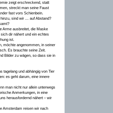
mie zeigt erschreckend, statt
armen, streckt man seine Faust
ander fast vors Schienbein.
inzu, sind wir … auf Abstand?
nsamt?
ne Arme ausbreitet, die Maske
sich dir nähert und ein echtes
hung ist.
en, möchte angenommen, in seiner
ch. Es brauchte seine Zeit.
d Bilder zu wägen, so dass sie in
s tagelang und abhängig von Tier
en: es geht darum, eine innere
enn man nicht nur allein unterwegs
storische Anmerkungen, in eine
 uns herausfordernd nähert – wir
te Amsterdam reisen wir nach