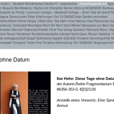
r 2025
,
L - Deutsch-Rumänische Literatur
,
P - Lesezeichen
|
Verschlagwortet mit
Agri
en
,
Beaune
,
Bei Messina / Skylla und Charybdis
,
Berner Zeitung
,
BODENSEE
,
Bordea
hapelle du Penity / Locronan
,
Collage – Maisblatt
,
Collage – Stroh
,
Côte de Granit R
etagne
,
Donaulurelei
,
Ebbe
,
Erfahrungen
,
Exil
,
FLORENZ/Unter Dantes verzinktem
,
Herta Müller
,
Homer
,
Hospiz „Hôtel-Dieu“
,
Ilse Hehn
,
Insel Mainau
,
Insel Reichenau
,
Ka
rsburg / Unterstadt
,
Monotypie
,
Mont Dol
,
Mont Saint-Michel
,
Nekropole von Beni Ha
kreises
,
Oberzell
,
Osteuropa
,
Palatin
,
Paris
,
Pop Verlag
,
Quiberon
,
Rannoch Moor / Hi
rozon
,
Rouen
,
Rumänien
,
Rumäniendeutsche Literatur
,
Saint-Quen /Rouen
,
Sakkara / G
ate
,
selbstgeschöpft
,
Siegel
,
Sixtinische Kapelle
,
SIZILIEN/ Trinakria
,
Sonnengott Re
,
St
emeswar
,
Timişoara
,
Traian Pop
,
Trinakria
,
Übermalung
,
Ulm
,
VENEDIG
,
Vergangenheit
e ohne Datum
Ilse Hehn
:
Diese Tage ohne Dat
der Autorin.Reihe Fragmentarium B
86356-353-0, €[D]23,00
Anstelle eines Vorworts: Eine Sp
Anmut