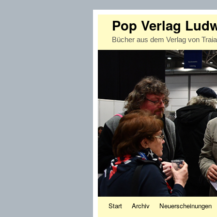
Pop Verlag Lud
Bücher aus dem Verlag von Trai
Zum Inhalt wechseln
Zum sekundären Inhalt wechseln
Start
Archiv
Neuerscheinungen