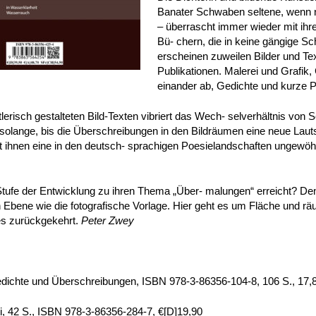
Banater Schwaben seltene, wenn n
– überrascht immer wieder mit ihren
Bü- chern, die in keine gängige Sc
erscheinen zuweilen Bilder und Text
Publikationen. Malerei und Grafik,
einander ab, Gedichte und kurze P
erisch gestalteten Bild-Texten vibriert das Wech- selverhältnis von Sc
solange, bis die Überschreibungen in den Bildräumen eine neue Lautsch
eiht ihnen eine in den deutsch- sprachigen Poesielandschaften ungewö
Stufe der Entwicklung zu ihren Thema „Über- malungen“ erreicht? De
Ebene wie die fotografische Vorlage. Hier geht es um Fläche und rä
es zurückgekehrt.
Peter Zwey
edichte und Überschreibungen, ISBN 978-3-86356-104-8, 106 S., 17,
nti, 42 S., ISBN 978-3-86356-284-7, €[D]19,90