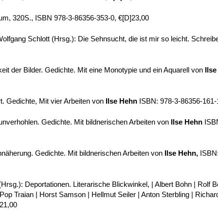
um, 320S., ISBN 978-3-86356-353-0, €[D]23,00
Wolfgang Schlott (Hrsg.): Die Sehnsucht, die ist mir so leicht. Schrei
eit der Bilder. Gedichte. Mit eine Monotypie und ein Aquarell von
Ils
. Gedichte, Mit vier Arbeiten von
Ilse Hehn
ISBN: 978-3-86356-161-1
 unverhohlen. Gedichte. Mit bildnerischen Arbeiten von
Ilse Hehn
ISBN
nnäherung. Gedichte. Mit bildnerischen Arbeiten von
Ilse Hehn,
ISBN:
(Hrsg.): Deportationen. Literarische Blick­winkel, | Albert Bohn | Rolf
 Pop Traian | Horst Samson | Hellmut Seiler | Anton Sterbling | Richa
]21,00