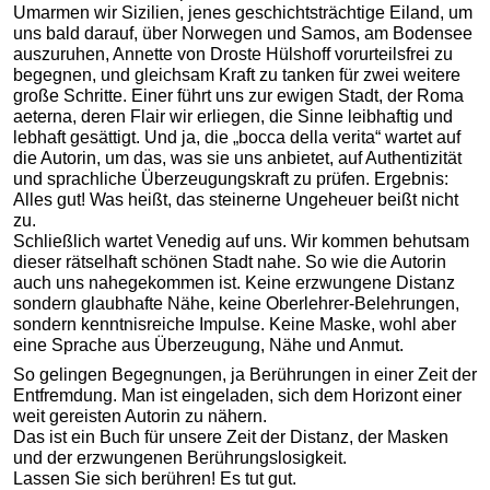
Umarmen wir Sizilien, jenes geschichtsträchtige Eiland, um
uns bald darauf, über Norwegen und Samos, am Bodensee
auszuruhen, Annette von Droste Hülshoff vorurteilsfrei zu
begegnen, und gleichsam Kraft zu tanken für zwei weitere
große Schritte. Einer führt uns zur ewigen Stadt, der Roma
aeterna, deren Flair wir erliegen, die Sinne leibhaftig und
lebhaft gesättigt. Und ja, die „bocca della verita“ wartet auf
die Autorin, um das, was sie uns anbietet, auf Authentizität
und sprachliche Überzeugungskraft zu prüfen. Ergebnis:
Alles gut! Was heißt, das steinerne Ungeheuer beißt nicht
zu.
Schließlich wartet Venedig auf uns. Wir kommen behutsam
dieser rätselhaft schönen Stadt nahe. So wie die Autorin
auch uns nahegekommen ist. Keine erzwungene Distanz
sondern glaubhafte Nähe, keine Oberlehrer-Belehrungen,
sondern kenntnisreiche Impulse. Keine Maske, wohl aber
eine Sprache aus Überzeugung, Nähe und Anmut.
So gelingen Begegnungen, ja Berührungen in einer Zeit der
Entfremdung. Man ist eingeladen, sich dem Horizont einer
weit gereisten Autorin zu nähern.
Das ist ein Buch für unsere Zeit der Distanz, der Masken
und der erzwungenen Berührungslosigkeit.
Lassen Sie sich berühren! Es tut gut.