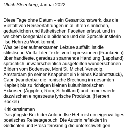
Ulrich Steenberg
, Januar 2022
Diese Tage ohne Datum – ein Gesamtkunstwerk, das die
Vielfalt von Reiseerfahrungen in all ihren sinnlichen,
gedanklichen und ästhetischen Facetten erfasst, und in
welchem kongenial die bildende und die Sprachkünstlerin
Ilse Hehn zu Wort kommt.
Was bei der aufmerksamen Lektüre auffällt, ist die
stilistische Vielfalt der Texte, von Impressionen (Frankreich)
über handfeste, geradezu spannende Handlung (Lappland),
sprachlich unwahrscheinlich ausgefeilten wunderschönen
Bildern vom Bodensee, Mont St. Michel, Venedig,
Amsterdam (in seiner Knappheit ein kleines Kabinettstück),
Capri (wunderbar die ironische Brechung im gesamten
Kapitel) bis zu richtigen kleinen kulturhistorischen
Exkursen (Ägypten, Rom, Schottland) und immer wieder
dazwischen eingestreute lyrische Produkte. (Herbert
Bockel)
Kritikerstimmen
Das jüngste Buch der Autorin Ilse Hehn ist ein eigenwilliges
poetisches Reisetagebuch. Die Autorin reflektiert in
Gedichten und Prosa feinsinnig die unterschwelligen