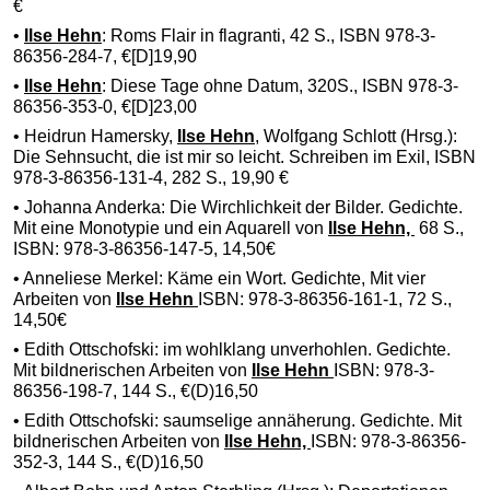
€
•
Ilse Hehn
: Roms Flair in flagranti, 42 S., ISBN 978-3-
86356-284-7, €[D]19,90
•
Ilse Hehn
: Diese Tage ohne Datum, 320S., ISBN 978-3-
86356-353-0, €[D]23,00
• Heidrun Hamersky,
Ilse Hehn
, Wolfgang Schlott (Hrsg.):
Die Sehnsucht, die ist mir so leicht. Schreiben im Exil, ISBN
978-3-86356-131-4, 282 S., 19,90 €
• Johanna Anderka: Die Wirchlichkeit der Bilder. Gedichte.
Mit eine Monotypie und ein Aquarell von
Ilse Hehn,
68 S.,
ISBN: 978-3-86356-147-5, 14,50€
• Anneliese Merkel: Käme ein Wort. Gedichte, Mit vier
Arbeiten von
Ilse Hehn
ISBN: 978-3-86356-161-1, 72 S.,
14,50€
• Edith Ottschofski: im wohlklang unverhohlen. Gedichte.
Mit bildnerischen Arbeiten von
Ilse Hehn
ISBN: 978-3-
86356-198-7, 144 S., €(D)16,50
• Edith Ottschofski: saumselige annäherung. Gedichte. Mit
bildnerischen Arbeiten von
Ilse Hehn,
ISBN: 978-3-86356-
352-3, 144 S., €(D)16,50