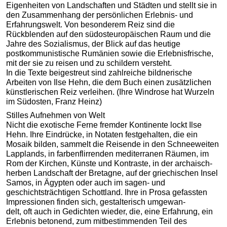
Eigenheiten von Landschaften und Städten und stellt sie in
den Zusammenhang der persönlichen Erlebnis- und
Erfahrungswelt. Von besonderem Reiz sind die
Rückblenden auf den südosteuropäischen Raum und die
Jahre des Sozialismus, der Blick auf das heutige
postkommunistische Rumänien sowie die Erlebnisfrische,
mit der sie zu reisen und zu schildern versteht.
In die Texte beigestreut sind zahlreiche bildnerische
Arbeiten von Ilse Hehn, die dem Buch einen zusätzlichen
künstlerischen Reiz verleihen. (Ihre Windrose hat Wurzeln
im Südosten, Franz Heinz)
Stilles Aufnehmen von Welt
Nicht die exotische Ferne fremder Kontinente lockt Ilse
Hehn. Ihre Eindrücke, in Notaten festgehalten, die ein
Mosaik bilden, sammelt die Reisende in den Schneeweiten
Lapplands, in farbenflirrenden mediterranen Räumen, im
Rom der Kirchen, Künste und Kontraste, in der archaisch-
herben Landschaft der Bretagne, auf der griechischen Insel
Samos, in Ägypten oder auch im sagen- und
geschichtsträchtigen Schottland. Ihre in Prosa gefassten
Impressionen finden sich, gestalterisch umgewan-
delt, oft auch in Gedichten wieder, die, eine Erfahrung, ein
Erlebnis betonend, zum mitbestimmenden Teil des