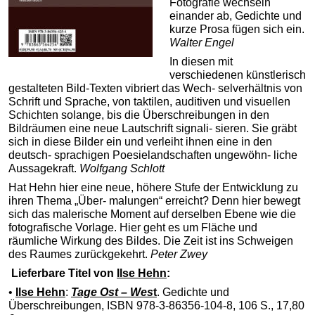
Fotografie wechseln
einander ab, Gedichte und
kurze Prosa fügen sich ein.
Walter Engel
In diesen mit
verschiedenen künstlerisch
gestalteten Bild-Texten vibriert das Wech- selverhältnis von
Schrift und Sprache, von taktilen, auditiven und visuellen
Schichten solange, bis die Überschreibungen in den
Bildräumen eine neue Lautschrift signali- sieren. Sie gräbt
sich in diese Bilder ein und verleiht ihnen eine in den
deutsch- sprachigen Poesielandschaften ungewöhn- liche
Aussagekraft.
Wolfgang Schlott
Hat Hehn hier eine neue, höhere Stufe der Entwicklung zu
ihren Thema „Über- malungen“ erreicht? Denn hier bewegt
sich das malerische Moment auf derselben Ebene wie die
fotografische Vorlage. Hier geht es um Fläche und
räumliche Wirkung des Bildes. Die Zeit ist ins Schweigen
des Raumes zurückgekehrt.
Peter Zwey
Lieferbare Titel von
Ilse Hehn
:
•
Ilse Hehn
:
Tage Ost – Wes
t
. Gedichte und
Überschreibungen, ISBN 978-3-86356-104-8, 106 S., 17,80