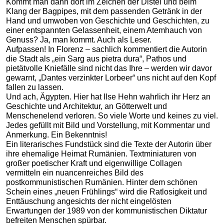
Kommt man dann dort im Zeichen der Distel und beim
Klang der Bagpipes, mit dem passenden Getränk in der
Hand und umwoben von Geschichte und Geschichten, zu
einer entspannten Gelassenheit, einem Atemhauch von
Genuss? Ja, man kommt. Auch als Leser.
Aufpassen! In Florenz – sachlich kommentiert die Autorin
die Stadt als „ein Sarg aus pietra dura“, Pathos und
pietätvolle Kniefälle sind nicht das Ihre – werden wir davor
gewarnt, „Dantes verzinkter Lorbeer“ uns nicht auf den Kopf
fallen zu lassen.
Und ach, Ägypten. Hier hat Ilse Hehn wahrlich ihr Herz an
Geschichte und Architektur, an Götterwelt und
Menschenelend verloren. So viele Worte und keines zu viel.
Jedes gefüllt mit Bild und Vorstellung, mit Kommentar und
Anmerkung. Ein Bekenntnis!
Ein literarisches Fundstück sind die Texte der Autorin über
ihre ehemalige Heimat Rumänien. Textminiaturen von
großer poetischer Kraft und eigenwillige Collagen
vermitteln ein nuancenreiches Bild des
postkommunistischen Rumänien. Hinter dem schönen
Schein eines „neuen Frühlings“ wird die Ratlosigkeit und
Enttäuschung angesichts der nicht eingelösten
Erwartungen der 1989 von der kommunistischen Diktatur
befreiten Menschen spürbar.