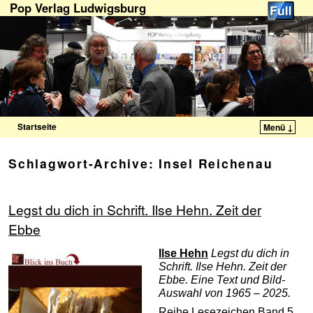
Pop Verlag Ludwigsburg
Startseite
Menü ↓
Zum Inhalt wechseln
Zum sekundären Inhalt wechseln
Schlagwort-Archive:
Insel Reichenau
Legst du dich in Schrift. Ilse Hehn. Zeit der
Ebbe
Ilse Hehn
Legst du dich in
Schrift. Ilse Hehn. Zeit der
Ebbe. Eine Text und Bild-
Auswahl von 1965 – 2025.
Reihe Lesezeichen Band 5,