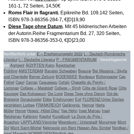
161-1, 72 Seiten, 14,50€
Roms Flair in flagranti.
Epikreihe Bd. 109.142 Seiten,
ISBN 978-3-86356-284-7, €[D]19,90
Diese Tage ohne Datum
. Mit 45 bildnerischen Arbeiten
der Autorin.Reihe Fragmentarium Bd. 27, 320 Seiten,
ISBN 978-3-86356-353-0, €[D]23,00
Veröffentlicht unter
E – Erscheinungsjahr 2022
,
L - Deutsch-Rumänische
Literatur
,
L - Deutsche Literatur
,
P - FRAGMENTARIUM
|
Verschlagwortet
mit
Agrigent
,
ÄGYPTEN Kairo
,
Ägyptischer
Frühling
,
AMSTERDAM
,
Banater Schwaben
,
Beaune
,
Bei Messina / Skylla
und Charybdis
,
Berner Zeitung
,
BODENSEE
,
Bordeaux
,
Büttenpapier
,
Cap
Fréhel
,
Capri
,
Carnac
,
Ceausescu
,
Cefalù
,
Chapelle du Penity /
Locronan
,
Collage – Maisblatt
,
Collage – Stroh
,
Côte de Granit Rose
,
Côte
Sauvage
,
Das Kolosseum
,
Die Loire
,
Diese Tage ohne Datum
,
Dol-de-
Bretagne
,
Donaulurelei
,
Ebbe
,
Erfahrungen
,
Exil
,
FLORENZ/Unter Dantes
verzinktem Lorbee
,
FRANKREICH
,
Gefängnis.
,
Heimat
,
Herta
Müller
,
Homer
,
Hospiz „Hôtel-Dieu“
,
Ilse Hehn
,
Insel Mainau
,
Insel
Reichenau
,
Kafènion
,
Kapitol
,
Kunstbuch
,
La Dune du Pyla /
Arcachon
,
LAPPLAND/Vàrvinter
,
Meersburg / Unterstadt
,
Monotypie
,
Mont
Dol
,
Mont Saint-Michel
,
Nekropole von Beni Hassan Abu Simbel
,
Nordkap /
Insel Mageröy
,
NORWEGEN/Nördlich des