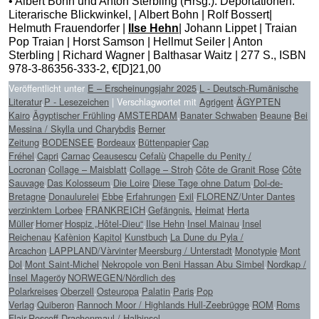
• Albert Bohn und Anton Sterbling (Hrsg.): Deportationen.
Literarische Blick­winkel, | Albert Bohn | Rolf Bossert|
Helmuth Frauendorfer |
Ilse Hehn
| Johann Lippet | Traian
Pop Traian | Horst Samson | Hellmut Seiler | Anton
Sterbling | Richard Wagner | Balthasar Waitz | 277 S., ISBN
978-3-86356-333-2, €[D]21,00
Veröffentlicht unter
E – Erscheinungsjahr 2025
,
L - Deutsch-Rumänische
Literatur
,
P - Lesezeichen
|
Verschlagwortet mit
Agrigent
,
ÄGYPTEN
Kairo
,
Ägyptischer Frühling
,
AMSTERDAM
,
Banater Schwaben
,
Beaune
,
Bei
Messina / Skylla und Charybdis
,
Berner
Zeitung
,
BODENSEE
,
Bordeaux
,
Büttenpapier
,
Cap
Fréhel
,
Capri
,
Carnac
,
Ceausescu
,
Cefalù
,
Chapelle du Penity /
Locronan
,
Collage – Maisblatt
,
Collage – Stroh
,
Côte de Granit Rose
,
Côte
Sauvage
,
Das Kolosseum
,
Die Loire
,
Diese Tage ohne Datum
,
Dol-de-
Bretagne
,
Donaulurelei
,
Ebbe
,
Erfahrungen
,
Exil
,
FLORENZ/Unter Dantes
verzinktem Lorbee
,
FRANKREICH
,
Gefängnis.
,
Heimat
,
Herta
Müller
,
Homer
,
Hospiz „Hôtel-Dieu“
,
Ilse Hehn
,
Insel Mainau
,
Insel
Reichenau
,
Kafènion
,
Kapitol
,
Kunstbuch
,
La Dune du Pyla /
Arcachon
,
LAPPLAND/Vàrvinter
,
Meersburg / Unterstadt
,
Monotypie
,
Mont
Dol
,
Mont Saint-Michel
,
Nekropole von Beni Hassan Abu Simbel
,
Nordkap /
Insel Mageröy
,
NORWEGEN/Nördlich des
Polarkreises
,
Oberzell
,
Osteuropa
,
Palatin
,
Paris
,
Pop
Verlag
,
Quiberon
,
Rannoch Moor / Highlands Hull-Zeebrügge
,
ROM
,
Roms
Flair
,
Roscoff Drachenmaul / Halbinsel