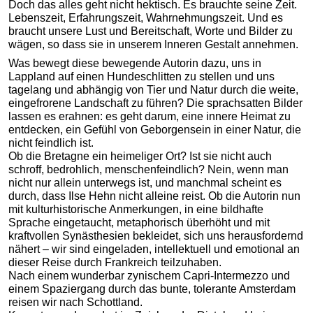
Doch das alles geht nicht hektisch. Es brauchte seine Zeit.
Lebenszeit, Erfahrungszeit, Wahrnehmungszeit. Und es
braucht unsere Lust und Bereitschaft, Worte und Bilder zu
wägen, so dass sie in unserem Inneren Gestalt annehmen.
Was bewegt diese bewegende Autorin dazu, uns in
Lappland auf einen Hundeschlitten zu stellen und uns
tagelang und abhängig von Tier und Natur durch die weite,
eingefrorene Landschaft zu führen? Die sprachsatten Bilder
lassen es erahnen: es geht darum, eine innere Heimat zu
entdecken, ein Gefühl von Geborgensein in einer Natur, die
nicht feindlich ist.
Ob die Bretagne ein heimeliger Ort? Ist sie nicht auch
schroff, bedrohlich, menschenfeindlich? Nein, wenn man
nicht nur allein unterwegs ist, und manchmal scheint es
durch, dass Ilse Hehn nicht alleine reist. Ob die Autorin nun
mit kulturhistorische Anmerkungen, in eine bildhafte
Sprache eingetaucht, metaphorisch überhöht und mit
kraftvollen Synästhesien bekleidet, sich uns herausfordernd
nähert – wir sind eingeladen, intellektuell und emotional an
dieser Reise durch Frankreich teilzuhaben.
Nach einem wunderbar zynischem Capri-Intermezzo und
einem Spaziergang durch das bunte, tolerante Amsterdam
reisen wir nach Schottland.