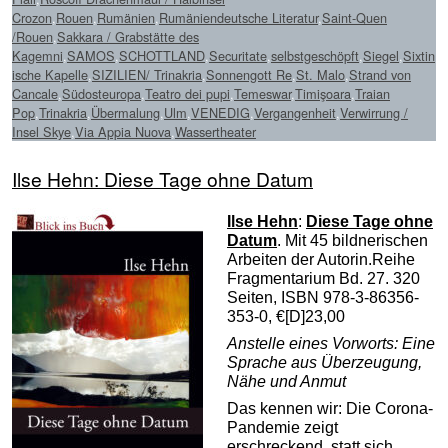
Crozon
,
Rouen
,
Rumänien
,
Rumäniendeutsche Literatur
,
Saint-Quen
/Rouen
,
Sakkara / Grabstätte des
Kagemni
,
SAMOS
,
SCHOTTLAND
,
Securitate
,
selbstgeschöpft
,
Siegel
,
Sixtin
ische Kapelle
,
SIZILIEN/ Trinakria
,
Sonnengott Re
,
St. Malo
,
Strand von
Cancale
,
Südosteuropa
,
Teatro dei pupi
,
Temeswar
,
Timişoara
,
Traian
Pop
,
Trinakria
,
Übermalung
,
Ulm
,
VENEDIG
,
Vergangenheit
,
Verwirrung /
Insel Skye
,
Via Appia Nuova
,
Wassertheater
Ilse Hehn: Diese Tage ohne Datum
Ilse Hehn
:
Diese Tage ohne
Datum
. Mit 45 bildnerischen
Arbeiten der Autorin.Reihe
Fragmentarium Bd. 27. 320
Seiten, ISBN 978-3-86356-
353-0, €[D]23,00
Anstelle eines Vorworts: Eine
Sprache aus Überzeugung,
Nähe und Anmut
Das kennen wir: Die Corona-
Pandemie zeigt
erschreckend, statt sich