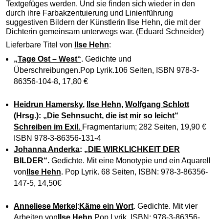
Textgefüges werden. Und sie finden sich wieder in den
durch ihre Farbakzentuierung und Linienführung
suggestiven Bildern der Künstlerin Ilse Hehn, die mit der
Dichterin gemeinsam unterwegs war. (Eduard Schneider)
Lieferbare Titel von
Ilse Hehn
:
„Tage Ost – West“
. Gedichte und
Überschreibungen.Pop Lyrik.106 Seiten, ISBN 978-3-
86356-104-8, 17,80 €
Heidrun Hamersky
,
Ilse Hehn,
Wolfgang Schlott
(Hrsg.):
„Die Sehnsucht, die ist mir so leicht“
Schreiben im Exil.
Fragmentarium; 282 Seiten, 19,90 €
ISBN 978-3-86356-131-4
Johanna Anderka
:
„DIE WIRKLICHKEIT DER
BILDER“.
Gedichte. Mit eine Monotypie und ein Aquarell
von
Ilse Hehn
. Pop Lyrik. 68 Seiten, ISBN: 978-3-86356-
147-5, 14,50€
Anneliese Merkel
:
Käme ein Wort
. Gedichte. Mit vier
Arbeiten von
Ilse Hehn
.Pop Lyrik. ISBN: 978-3-86356-