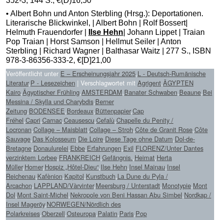
352-3, 144 S., €(D)16,50
• Albert Bohn und Anton Sterbling (Hrsg.): Deportationen.
Literarische Blick­winkel, | Albert Bohn | Rolf Bossert|
Helmuth Frauendorfer |
Ilse Hehn
| Johann Lippet | Traian
Pop Traian | Horst Samson | Hellmut Seiler | Anton
Sterbling | Richard Wagner | Balthasar Waitz | 277 S., ISBN
978-3-86356-333-2, €[D]21,00
Veröffentlicht unter
E – Erscheinungsjahr 2025
,
L - Deutsch-Rumänische
Literatur
,
P - Lesezeichen
|
Verschlagwortet mit
Agrigent
,
ÄGYPTEN
Kairo
,
Ägyptischer Frühling
,
AMSTERDAM
,
Banater Schwaben
,
Beaune
,
Bei
Messina / Skylla und Charybdis
,
Berner
Zeitung
,
BODENSEE
,
Bordeaux
,
Büttenpapier
,
Cap
Fréhel
,
Capri
,
Carnac
,
Ceausescu
,
Cefalù
,
Chapelle du Penity /
Locronan
,
Collage – Maisblatt
,
Collage – Stroh
,
Côte de Granit Rose
,
Côte
Sauvage
,
Das Kolosseum
,
Die Loire
,
Diese Tage ohne Datum
,
Dol-de-
Bretagne
,
Donaulurelei
,
Ebbe
,
Erfahrungen
,
Exil
,
FLORENZ/Unter Dantes
verzinktem Lorbee
,
FRANKREICH
,
Gefängnis.
,
Heimat
,
Herta
Müller
,
Homer
,
Hospiz „Hôtel-Dieu“
,
Ilse Hehn
,
Insel Mainau
,
Insel
Reichenau
,
Kafènion
,
Kapitol
,
Kunstbuch
,
La Dune du Pyla /
Arcachon
,
LAPPLAND/Vàrvinter
,
Meersburg / Unterstadt
,
Monotypie
,
Mont
Dol
,
Mont Saint-Michel
,
Nekropole von Beni Hassan Abu Simbel
,
Nordkap /
Insel Mageröy
,
NORWEGEN/Nördlich des
Polarkreises
,
Oberzell
,
Osteuropa
,
Palatin
,
Paris
,
Pop