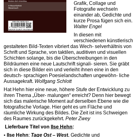
Grafik, Collage und
Fotografie wechseln
einander ab, Gedichte und
kurze Prosa fügen sich ein.
Walter Engel
In diesen mit
verschiedenen künstlerisch
gestalteten Bild-Texten vibriert das Wech- selverhältnis von
Schrift und Sprache, von taktilen, auditiven und visuellen
Schichten solange, bis die Überschreibungen in den
Bildräumen eine neue Lautschrift signali- sieren. Sie gräbt
sich in diese Bilder ein und verleiht ihnen eine in den
deutsch- sprachigen Poesielandschaften ungewöhn- liche
Aussagekraft.
Wolfgang Schlott
Hat Hehn hier eine neue, höhere Stufe der Entwicklung zu
ihren Thema „Über- malungen“ erreicht? Denn hier bewegt
sich das malerische Moment auf derselben Ebene wie die
fotografische Vorlage. Hier geht es um Fläche und
räumliche Wirkung des Bildes. Die Zeit ist ins Schweigen
des Raumes zurückgekehrt.
Peter Zwey
Lieferbare Titel von
Ilse Hehn
:
•
Ilse Hehn
:
Tage Ost – Wes
t
. Gedichte und