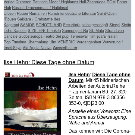
Verlag
,
Quiberon
,
Rannoch Moor / Highlands Hull-Zeebrügge
,
ROM
,
Roms
Flair
,
Roscoff Drachenmaul / Halbinsel
Crozon
,
Rouen
,
Rumänien
,
Rumäniendeutsche Literatur
,
Saint-Quen
/Rouen
,
Sakkara / Grabstätte des
Kagemni
,
SAMOS
,
SCHOTTLAND
,
Securitate
,
selbstgeschöpft
,
Siegel
,
Sixtin
ische Kapelle
,
SIZILIEN/ Trinakria
,
Sonnengott Re
,
St. Malo
,
Strand von
Cancale
,
Südosteuropa
,
Teatro dei pupi
,
Temeswar
,
Timişoara
,
Traian
Pop
,
Trinakria
,
Übermalung
,
Ulm
,
VENEDIG
,
Vergangenheit
,
Verwirrung /
Insel Skye
,
Via Appia Nuova
,
Wassertheater
Ilse Hehn: Diese Tage ohne Datum
Ilse Hehn
:
Diese Tage ohne
Datum
. Mit 45 bildnerischen
Arbeiten der Autorin.Reihe
Fragmentarium Bd. 27. 320
Seiten, ISBN 978-3-86356-
353-0, €[D]23,00
Anstelle eines Vorworts: Eine
Sprache aus Überzeugung,
Nähe und Anmut
Das kennen wir: Die Corona-