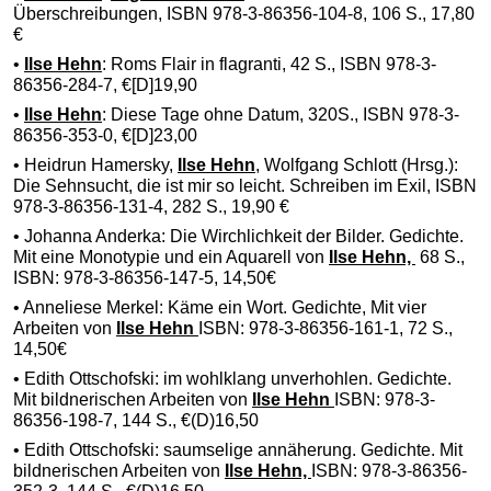
Überschreibungen, ISBN 978-3-86356-104-8, 106 S., 17,80
€
•
Ilse Hehn
: Roms Flair in flagranti, 42 S., ISBN 978-3-
86356-284-7, €[D]19,90
•
Ilse Hehn
: Diese Tage ohne Datum, 320S., ISBN 978-3-
86356-353-0, €[D]23,00
• Heidrun Hamersky,
Ilse Hehn
, Wolfgang Schlott (Hrsg.):
Die Sehnsucht, die ist mir so leicht. Schreiben im Exil, ISBN
978-3-86356-131-4, 282 S., 19,90 €
• Johanna Anderka: Die Wirchlichkeit der Bilder. Gedichte.
Mit eine Monotypie und ein Aquarell von
Ilse Hehn,
68 S.,
ISBN: 978-3-86356-147-5, 14,50€
• Anneliese Merkel: Käme ein Wort. Gedichte, Mit vier
Arbeiten von
Ilse Hehn
ISBN: 978-3-86356-161-1, 72 S.,
14,50€
• Edith Ottschofski: im wohlklang unverhohlen. Gedichte.
Mit bildnerischen Arbeiten von
Ilse Hehn
ISBN: 978-3-
86356-198-7, 144 S., €(D)16,50
• Edith Ottschofski: saumselige annäherung. Gedichte. Mit
bildnerischen Arbeiten von
Ilse Hehn,
ISBN: 978-3-86356-