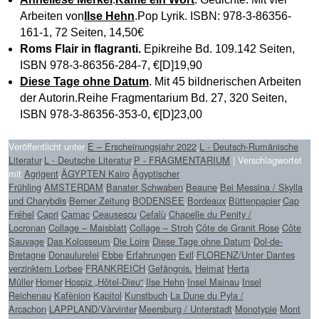
Arbeiten von
Ilse Hehn
.Pop Lyrik. ISBN: 978-3-86356-
161-1, 72 Seiten, 14,50€
Roms Flair in flagranti.
Epikreihe Bd. 109.142 Seiten,
ISBN 978-3-86356-284-7, €[D]19,90
Diese Tage ohne Datum
. Mit 45 bildnerischen Arbeiten
der Autorin.Reihe Fragmentarium Bd. 27, 320 Seiten,
ISBN 978-3-86356-353-0, €[D]23,00
Veröffentlicht unter
E – Erscheinungsjahr 2022
,
L - Deutsch-Rumänische
Literatur
,
L - Deutsche Literatur
,
P - FRAGMENTARIUM
|
Verschlagwortet
mit
Agrigent
,
ÄGYPTEN Kairo
,
Ägyptischer
Frühling
,
AMSTERDAM
,
Banater Schwaben
,
Beaune
,
Bei Messina / Skylla
und Charybdis
,
Berner Zeitung
,
BODENSEE
,
Bordeaux
,
Büttenpapier
,
Cap
Fréhel
,
Capri
,
Carnac
,
Ceausescu
,
Cefalù
,
Chapelle du Penity /
Locronan
,
Collage – Maisblatt
,
Collage – Stroh
,
Côte de Granit Rose
,
Côte
Sauvage
,
Das Kolosseum
,
Die Loire
,
Diese Tage ohne Datum
,
Dol-de-
Bretagne
,
Donaulurelei
,
Ebbe
,
Erfahrungen
,
Exil
,
FLORENZ/Unter Dantes
verzinktem Lorbee
,
FRANKREICH
,
Gefängnis.
,
Heimat
,
Herta
Müller
,
Homer
,
Hospiz „Hôtel-Dieu“
,
Ilse Hehn
,
Insel Mainau
,
Insel
Reichenau
,
Kafènion
,
Kapitol
,
Kunstbuch
,
La Dune du Pyla /
Arcachon
,
LAPPLAND/Vàrvinter
,
Meersburg / Unterstadt
,
Monotypie
,
Mont