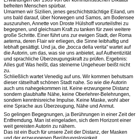
befreiten Menschen spürbar.
Umarmen wir Sizilien, jenes geschichtsträchtige Eiland, um
uns bald darauf, über Norwegen und Samos, am Bodensee
auszuruhen, Annette von Droste Hülshoff vorurteilsfrei zu
begegnen, und gleichsam Kraft zu tanken für zwei weitere
große Schritte. Einer führt uns zur ewigen Stadt, der Roma
aeterna, deren Flair wir erliegen, die Sinne leibhaftig und
lebhaft gesättigt. Und ja, die „bocca della verita“ wartet auf
die Autorin, um das, was sie uns anbietet, auf Authentizität
und sprachliche Überzeugungskraft zu prüfen. Ergebnis:
Alles gut! Was heißt, das steinerne Ungeheuer beißt nicht
zu.
Schließlich wartet Venedig auf uns. Wir kommen behutsam
dieser rätselhaft schönen Stadt nahe. So wie die Autorin
auch uns nahegekommen ist. Keine erzwungene Distanz
sondern glaubhafte Nähe, keine Oberlehrer-Belehrungen,
sondern kenntnisreiche Impulse. Keine Maske, wohl aber
eine Sprache aus Überzeugung, Nähe und Anmut.
So gelingen Begegnungen, ja Berührungen in einer Zeit der
Entfremdung. Man ist eingeladen, sich dem Horizont einer
weit gereisten Autorin zu nähern.
Das ist ein Buch für unsere Zeit der Distanz, der Masken
und der erzwungenen Berührungslosigkeit.