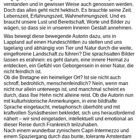
verstanden und in gewisser Weise auch genossen werden.
Doch das alles geht nicht hektisch. Es brauchte seine Zeit.
Lebenszeit, Erfahrungszeit, Wahrnehmungszeit. Und es
braucht unsere Lust und Bereitschaft, Worte und Bilder zu
wägen, so dass sie in unserem Inneren Gestalt annehmen.
Was bewegt diese bewegende Autorin dazu, uns in
Lappland auf einen Hundeschlitten zu stellen und uns
tagelang und abhängig von Tier und Natur durch die weite,
eingefrorene Landschaft zu führen? Die sprachsatten Bilder
lassen es erahnen: es geht darum, eine innere Heimat zu
entdecken, ein Gefühl von Geborgensein in einer Natur, die
nicht feindlich ist.
Ob die Bretagne ein heimeliger Ort? Ist sie nicht auch
schroff, bedrohlich, menschenfeindlich? Nein, wenn man
nicht nur allein unterwegs ist, und manchmal scheint es
durch, dass Ilse Hehn nicht alleine reist. Ob die Autorin nun
mit kulturhistorische Anmerkungen, in eine bildhafte
Sprache eingetaucht, metaphorisch überhöht und mit
kraftvollen Synästhesien bekleidet, sich uns herausfordernd
nähert – wir sind eingeladen, intellektuell und emotional an
dieser Reise durch Frankreich teilzuhaben.
Nach einem wunderbar zynischem Capri-Intermezzo und
einem Spaziergang durch das bunte, tolerante Amsterdam