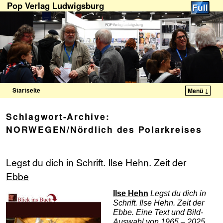
Pop Verlag Ludwigsburg
Startseite
Menü ↓
Zum Inhalt wechseln
Zum sekundären Inhalt wechseln
Schlagwort-Archive:
NORWEGEN/Nördlich des Polarkreises
Legst du dich in Schrift. Ilse Hehn. Zeit der
Ebbe
Ilse Hehn
Legst du dich in
Schrift. Ilse Hehn. Zeit der
Ebbe. Eine Text und Bild-
Auswahl von 1965 – 2025.