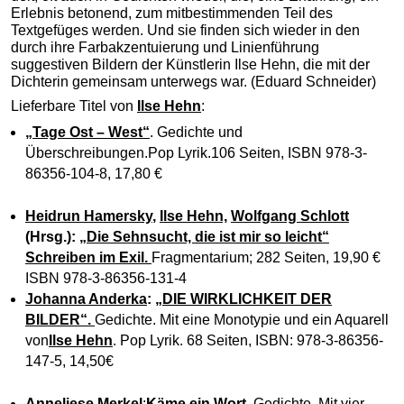
Erlebnis betonend, zum mitbestimmenden Teil des
Textgefüges werden. Und sie finden sich wieder in den
durch ihre Farbakzentuierung und Linienführung
suggestiven Bildern der Künstlerin Ilse Hehn, die mit der
Dichterin gemeinsam unterwegs war. (Eduard Schneider)
Lieferbare Titel von
Ilse Hehn
:
„Tage Ost – West“
. Gedichte und
Überschreibungen.Pop Lyrik.106 Seiten, ISBN 978-3-
86356-104-8, 17,80 €
Heidrun Hamersky
,
Ilse Hehn,
Wolfgang Schlott
(Hrsg.):
„Die Sehnsucht, die ist mir so leicht“
Schreiben im Exil.
Fragmentarium; 282 Seiten, 19,90 €
ISBN 978-3-86356-131-4
Johanna Anderka
:
„DIE WIRKLICHKEIT DER
BILDER“.
Gedichte. Mit eine Monotypie und ein Aquarell
von
Ilse Hehn
. Pop Lyrik. 68 Seiten, ISBN: 978-3-86356-
147-5, 14,50€
Anneliese Merkel
:
Käme ein Wort
. Gedichte. Mit vier