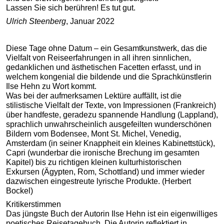
Lassen Sie sich berühren! Es tut gut.
Ulrich Steenberg
, Januar 2022
Diese Tage ohne Datum – ein Gesamtkunstwerk, das die
Vielfalt von Reiseerfahrungen in all ihren sinnlichen,
gedanklichen und ästhetischen Facetten erfasst, und in
welchem kongenial die bildende und die Sprachkünstlerin
Ilse Hehn zu Wort kommt.
Was bei der aufmerksamen Lektüre auffällt, ist die
stilistische Vielfalt der Texte, von Impressionen (Frankreich)
über handfeste, geradezu spannende Handlung (Lappland),
sprachlich unwahrscheinlich ausgefeilten wunderschönen
Bildern vom Bodensee, Mont St. Michel, Venedig,
Amsterdam (in seiner Knappheit ein kleines Kabinettstück),
Capri (wunderbar die ironische Brechung im gesamten
Kapitel) bis zu richtigen kleinen kulturhistorischen
Exkursen (Ägypten, Rom, Schottland) und immer wieder
dazwischen eingestreute lyrische Produkte. (Herbert
Bockel)
Kritikerstimmen
Das jüngste Buch der Autorin Ilse Hehn ist ein eigenwilliges
poetisches Reisetagebuch. Die Autorin reflektiert in