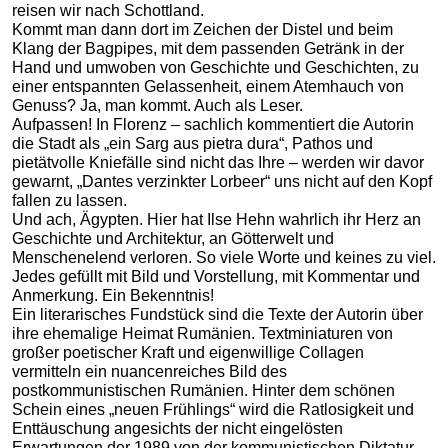
reisen wir nach Schottland.
Kommt man dann dort im Zeichen der Distel und beim
Klang der Bagpipes, mit dem passenden Getränk in der
Hand und umwoben von Geschichte und Geschichten, zu
einer entspannten Gelassenheit, einem Atemhauch von
Genuss? Ja, man kommt. Auch als Leser.
Aufpassen! In Florenz – sachlich kommentiert die Autorin
die Stadt als „ein Sarg aus pietra dura“, Pathos und
pietätvolle Kniefälle sind nicht das Ihre – werden wir davor
gewarnt, „Dantes verzinkter Lorbeer“ uns nicht auf den Kopf
fallen zu lassen.
Und ach, Ägypten. Hier hat Ilse Hehn wahrlich ihr Herz an
Geschichte und Architektur, an Götterwelt und
Menschenelend verloren. So viele Worte und keines zu viel.
Jedes gefüllt mit Bild und Vorstellung, mit Kommentar und
Anmerkung. Ein Bekenntnis!
Ein literarisches Fundstück sind die Texte der Autorin über
ihre ehemalige Heimat Rumänien. Textminiaturen von
großer poetischer Kraft und eigenwillige Collagen
vermitteln ein nuancenreiches Bild des
postkommunistischen Rumänien. Hinter dem schönen
Schein eines „neuen Frühlings“ wird die Ratlosigkeit und
Enttäuschung angesichts der nicht eingelösten
Erwartungen der 1989 von der kommunistischen Diktatur