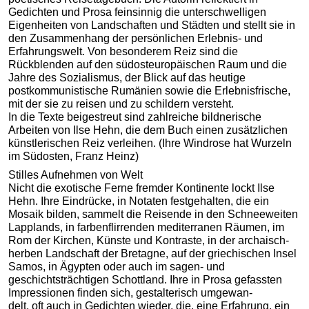
Gedichten und Prosa feinsinnig die unterschwelligen
Eigenheiten von Landschaften und Städten und stellt sie in
den Zusammenhang der persönlichen Erlebnis- und
Erfahrungswelt. Von besonderem Reiz sind die
Rückblenden auf den südosteuropäischen Raum und die
Jahre des Sozialismus, der Blick auf das heutige
postkommunistische Rumänien sowie die Erlebnisfrische,
mit der sie zu reisen und zu schildern versteht.
In die Texte beigestreut sind zahlreiche bildnerische
Arbeiten von Ilse Hehn, die dem Buch einen zusätzlichen
künstlerischen Reiz verleihen. (Ihre Windrose hat Wurzeln
im Südosten, Franz Heinz)
Stilles Aufnehmen von Welt
Nicht die exotische Ferne fremder Kontinente lockt Ilse
Hehn. Ihre Eindrücke, in Notaten festgehalten, die ein
Mosaik bilden, sammelt die Reisende in den Schneeweiten
Lapplands, in farbenflirrenden mediterranen Räumen, im
Rom der Kirchen, Künste und Kontraste, in der archaisch-
herben Landschaft der Bretagne, auf der griechischen Insel
Samos, in Ägypten oder auch im sagen- und
geschichtsträchtigen Schottland. Ihre in Prosa gefassten
Impressionen finden sich, gestalterisch umgewan-
delt, oft auch in Gedichten wieder, die, eine Erfahrung, ein