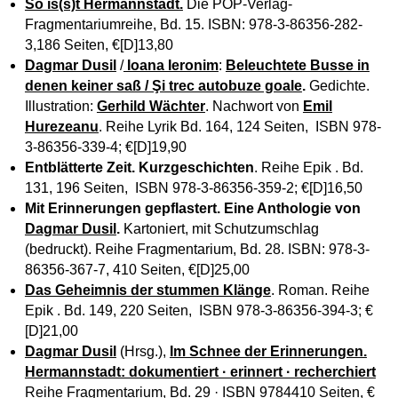
So is(s)t Hermannstadt
.
Die POP-Verlag-
Fragmentariumreihe, Bd. 15. ISBN: 978-3-86356-282-
3,186 Seiten, €[D]13,80
Dagmar Dusil
/
Ioana Ieronim
:
Beleuchtete Busse in
denen keiner saß / Şi trec autobuze goale
.
Gedichte.
Illustration:
Gerhild Wächter
. Nachwort von
Emil
Hurezeanu
. Reihe Lyrik Bd. 164, 124 Seiten, ISBN 978-
3-86356-339-4; €[D]19,90
Entblätterte Zeit. Kurzgeschichten
. Reihe Epik . Bd.
131, 196 Seiten, ISBN 978-3-86356-359-2; €[D]16,50
Mit Erinnerungen gepflastert. Eine Anthologie von
Dagmar Dusil
.
Kartoniert, mit Schutzumschlag
(bedruckt). Reihe Fragmentarium, Bd. 28. ISBN: 978-3-
86356-367-7, 410 Seiten, €[D]25,00
Das Geheimnis der stummen Klänge
. Roman. Reihe
Epik . Bd. 149, 220 Seiten, ISBN 978-3-86356-394-3; €
[D]21,00
Dagmar Dusil
(Hrsg.),
Im Schnee der Erinnerungen.
Hermannstadt: dokumentiert · erinnert · recherchiert
Reihe Fragmentarium, Bd. 29 · ISBN 9784410 Seiten, €