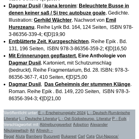
Dagmar Dusil
/
Ioana Ieronim
:
Beleuchtete Busse in
denen keiner saß / Şi trec autobuze goale
.
Gedichte.
Illustration:
Gerhild Wächter
. Nachwort von
Emil
Hurezeanu
. Reihe Lyrik Bd. 164, 124 Seiten, ISBN 978-
3-86356-339-4; €[D]19,90
Entblätterte Zeit. Kurzgeschichten
. Reihe Epik . Bd.
131, 196 Seiten, ISBN 978-3-86356-359-2; €[D]16,50
Mit Erinnerungen gepflastert.
Eine Anthologie von
Dagmar Dusil
.
Kartoniert, mit Schutzumschlag
(bedruckt). Reihe Fragmentarium, Bd. 28. ISBN: 978-3-
86356-367-7, 410 Seiten, €[D]25,00
Dagmar Dusil
,
Das Geheimnis der stummen Klänge
.
Roman. Reihe Epik . Bd. 149, 220 Seiten, ISBN 978-3-
86356-394-3; €[D]21,00
Veröffentlicht unter
E – Erscheinungsjahr 2024
,
L - Deutsch-Rumänische
Literatur
,
L - Deutsche Literatur
,
L - Ost-Südosteurop. Literatur
,
P - Epik
|
Verschlagwortet mit
Abtreibungsverbot
,
Adoption
,
Alexander
Nikolajewitsch
,
Alt
,
Altreich –
Regat
,
Aluta
,
Bamberg
,
București
,
Bukarest
,
Carl
,
Caţa
,
Cluj-Napoca/