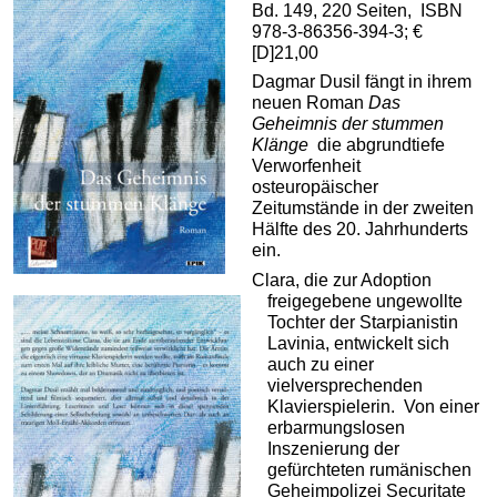
Bd. 149, 220 Seiten, ISBN
978-3-86356-394-3; €
[D]21,00
Dagmar Dusil fängt in ihrem
neuen Roman
Das
Geheimnis der stummen
Klänge
die abgrundtiefe
Verworfenheit
osteuropäischer
Zeitumstände in der zweiten
Hälfte des 20. Jahrhunderts
ein.
Clara, die zur Adoption
freigegebene ungewollte
Tochter der Starpianistin
Lavinia, entwickelt sich
auch zu einer
vielversprechenden
Klavierspielerin. Von einer
erbarmungslosen
Inszenierung der
gefürchteten rumänischen
Geheimpolizei Securitate