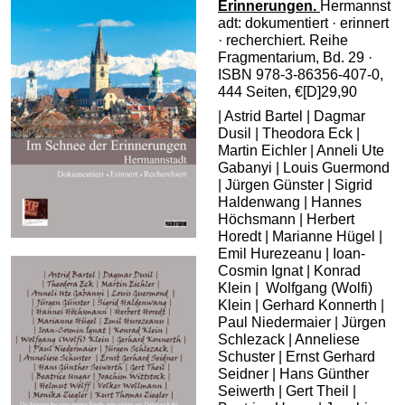
Erinnerungen.
Hermannst
adt: dokumentiert · erinnert
· recherchiert. Reihe
Fragmentarium, Bd. 29 ·
ISBN 978-3-86356-407-0,
444 Seiten, €[D]29,90
| Astrid Bartel | Dagmar
Dusil | Theodora Eck |
Martin Eichler | Anneli Ute
Gabanyi | Louis Guermond
| Jürgen Günster | Sigrid
Haldenwang | Hannes
Höchsmann | Herbert
Horedt | Marianne Hügel |
Emil Hurezeanu | Ioan-
Cosmin Ignat | Konrad
Klein | Wolfgang (Wolfi)
Klein | Gerhard Konnerth |
Paul Niedermaier | Jürgen
Schlezack | Anneliese
Schuster | Ernst Gerhard
Seidner | Hans Günther
Seiwerth | Gert Theil |