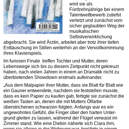
wird sie als
Fünfzehnjährige bei einem
Talentwettbewerb zutiefst
verletzt und zunächst vom
sicher geglaubten Weg der
musikalischen
Selbstverwirklichung
abgebracht. Sie wird Ärztin, arbeitet aber trotz ihrer tiefen
Enttäuschung im Stillen weiterhin an der Vervollkommnung
ihres Klavierspiels.
Im furiosen Finale treffen Tochter und Mutter, deren
Lebenswege sich bis zu diesem Zeitpunkt nicht gekreuzt
haben, nach vielen Jahren in einem an Dramatik nicht zu
überbietenden Showdown erstmals aufeinander.
„Aus dem Malpapier ihrer Mutter, dass sie Blatt für Blatt wie
ein Gauner entwendete, nachdem sie feststellen musste,
dass es kein Papier zu kaufen gab, fertigte sie zunächst die
weißen Tasten an, denen die mit Mutters Ölfarbe
überstrichenen schwarzen folgten. Anfangs war es ein
ungewohntes Gefühl, die Finger über den harten Unter-
grund gleiten zu lassen, während der Flügel verwaist im
Zimmer stand. Wie eine Diebin näher­te sich Clara ihm,
wenn sie alleine in der Wohnung war, berührte in einem