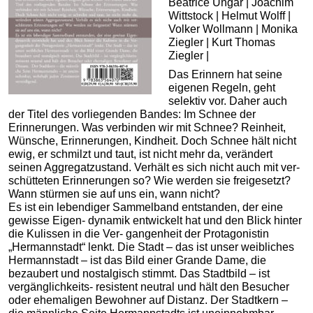
Beatrice Ungar | Joachim
Wittstock | Helmut Wolff |
Volker Wollmann | Monika
Ziegler | Kurt Thomas
Ziegler |
Das Erinnern hat seine
eigenen Regeln, geht
selektiv vor. Daher auch
der Titel des vorliegenden Bandes: Im Schnee der
Erinnerungen. Was verbinden wir mit Schnee? Reinheit,
Wünsche, Erinnerungen, Kindheit. Doch Schnee hält nicht
ewig, er schmilzt und taut, ist nicht mehr da, verändert
seinen Aggregatzustand. Verhält es sich nicht auch mit ver-
schütteten Erinnerungen so? Wie werden sie freigesetzt?
Wann stürmen sie auf uns ein, wann nicht?
Es ist ein lebendiger Sammelband entstanden, der eine
gewisse Eigen- dynamik entwickelt hat und den Blick hinter
die Kulissen in die Ver- gangenheit der Protagonistin
„Hermannstadt“ lenkt. Die Stadt – das ist unser weibliches
Hermannstadt – ist das Bild einer Grande Dame, die
bezaubert und nostalgisch stimmt. Das Stadtbild – ist
vergänglichkeits- resistent neutral und hält den Besucher
oder ehemaligen Bewohner auf Distanz. Der Stadtkern –