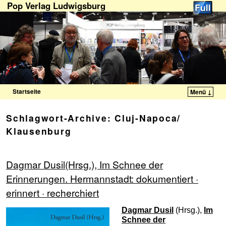
Pop Verlag Ludwigsburg
Startseite
Menü ↓
Zum Inhalt wechseln
Zum sekundären Inhalt wechseln
Schlagwort-Archive:
Cluj-Napoca/
Klausenburg
Dagmar Dusil(Hrsg.), Im Schnee der
Erinnerungen. Hermannstadt: dokumentiert ·
erinnert · recherchiert
Dagmar Dusil
(Hrsg.),
Im
Schnee der