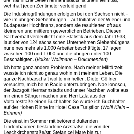
die männliche Seite Hermannstadts ist uneinnehmbar,
wehrhaft jeden Zentimeter verteidigend.
Die Industriegründungen erfolgten bei den Sachsen nicht –
wie im übrigen Siebenbürgen – auf Initiative der Wiener und
Budapester Hochfinanz, sondern sie resultierten oft aus
kleineren und mittleren gewerblichen Betrieben. Diesen
Sachverhalt verdeutlicht eine Statistik aus dem Jahr 1933,
laut der von 124 sächsischen Unternehmen Siebenbürgens
nur eines mehr als 1.000 Arbeiter beschäftigte, 17 lagen
zwischen 100 und 1.000 und die übrigen unter 100
Beschäftigten. (
Volker Wollmann – Dokumentiert)
Ich hatte ganz andere Probleme. Nach meiner Militärzeit
wusste ich nicht so genau wohin mit meinem Leben. Die
ganze Nachbarschaft wollte mir helfen. Dieter Göllner
versuchte, mich beim Radio unterzubringen. Nae Ionescu,
der Jazzgott Hermannstadts und unser Nachbar, wollte aus
mir einen Sänger machen und Herr Lala aus der
Voltairestraße einen Buchhalter. So wurde ich Buchhalter
auf der Hohen Rinne im Hotel Casa Turiştilor. (
Wolfi Klein –
Erinnert)
Die einst im Sommer mit betörend duftenden
Lindenbäumen bestandene Arzstraße, die von der
Leschkircherstraße/str. Ștefan cel Mare bis zur