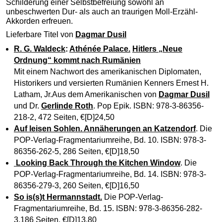
Schilderung einer Selbstbefreiung sowohl an
unbeschwerten Dur- als auch an traurigen Moll-Erzähl-
Akkorden erfreuen.
Lieferbare Titel von
Dagmar Dusil
R. G. Waldeck
:
Athénée Palace.
Hitlers „Neue
Ordnung“ kommt nach Rumänien
Mit einem Nachwort des amerikanischen Diplomaten,
Historikers und versierten Rumänien Kenners Ernest H.
Latham, Jr.Aus dem Amerikanischen von
Dagmar Dusil
und Dr.
Gerlinde Roth
. Pop Epik. ISBN: 978-3-86356-
218-2, 472 Seiten, €[D]24,50
Auf leisen Sohlen. Annäherungen an Katzendorf
. Die
POP-Verlag-Fragmentariumreihe, Bd. 10. ISBN: 978-3-
86356-262-5, 286 Seiten, €[D]18,50
Looking Back Through the Kitchen Window
. Die
POP-Verlag-Fragmentariumreihe, Bd. 14. ISBN: 978-3-
86356-279-3, 260 Seiten, €[D]16,50
So is(s)t Hermannstadt
.
Die POP-Verlag-
Fragmentariumreihe, Bd. 15. ISBN: 978-3-86356-282-
3,186 Seiten, €[D]13,80