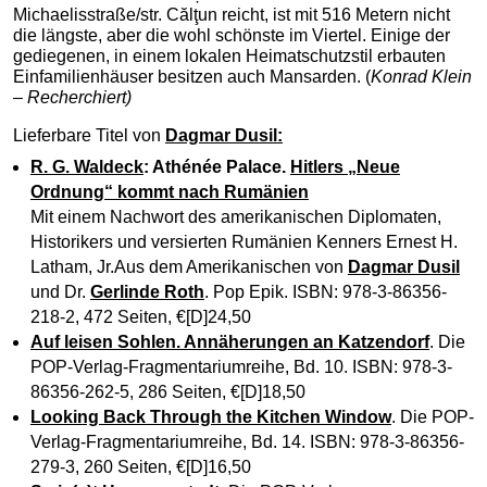
Michaelisstraße/str. Călţun reicht, ist mit 516 Metern nicht
die längste, aber die wohl schönste im Viertel. Einige der
gediegenen, in einem lokalen Heimatschutzstil erbauten
Einfamilienhäuser besitzen auch Mansarden. (
Konrad Klein
– Recherchiert)
Lieferbare Titel von
Dagmar Dusil:
R. G. Waldeck
: Athénée Palace.
Hitlers „Neue
Ordnung“ kommt nach Rumänien
Mit einem Nachwort des amerikanischen Diplomaten,
Historikers und versierten Rumänien Kenners Ernest H.
Latham, Jr.Aus dem Amerikanischen von
Dagmar Dusil
und Dr.
Gerlinde Roth
. Pop Epik. ISBN: 978-3-86356-
218-2, 472 Seiten, €[D]24,50
Auf leisen Sohlen. Annäherungen an Katzendorf
. Die
POP-Verlag-Fragmentariumreihe, Bd. 10. ISBN: 978-3-
86356-262-5, 286 Seiten, €[D]18,50
Looking Back Through the Kitchen Window
. Die POP-
Verlag-Fragmentariumreihe, Bd. 14. ISBN: 978-3-86356-
279-3, 260 Seiten, €[D]16,50