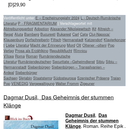
[D]29,90
Veröffentlicht unter
E – Erscheinungsjahr 2024
,
L - Deutsch-Rumänische
Literatur
,
P - FRAGMENTARIUM
|
Verschlagwortet mit
Abtreibungsverbot
,
Adoption
,
Alexander Nikolajewitsch
,
Alt
,
Altreich –
Regat
,
Aluta
,
Bamberg
,
București
,
Bukarest
,
Carl
,
Caţa
,
Cluj-Napoca/
Klausenburg
,
Dorfschreiberin
,
Filtsch
,
Hermanstadt
,
Katzendorf
,
Klavierkonzer
t
,
Liebe
,
Literatur
,
Macht der Erinnerung
,
Mord
,
Olt
,
Oltener –olteni
,
Pop
Verlag
,
Prosa als Erzählkino
,
Republikflucht
,
Rîmnicu
Vîlcea
,
Roma
,
Roman
,
Rumäniendeutsche
Literatur
,
Rumäniendeutschen
,
Securitate –Geheimdienst
,
Sibiu
,
Sibiu –
Hermannstadt
,
Siebenbürgen
,
Siebenbürgen – Transsilvanien –
Ardeal
,
Siebenbürger
Sachsen
,
Skrjabin
,
Staatsterror
,
Südosteuropa
,
Szenischer Präsens
,
Traian
Pop
,
VENEDIG
,
Vergewaltigung
,
Walter Fromm
,
Zigeuner
Dagmar Dusil, Das Geheimnis der stummen
Klänge
Dagmar Dusil
,
Das
Geheimnis der stummen
Klänge
. Roman. Reihe Epik .