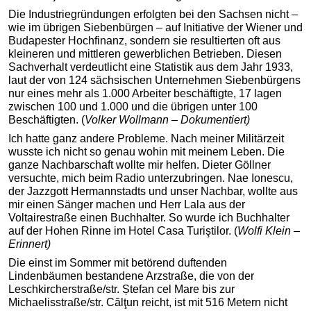
Die Industriegründungen erfolgten bei den Sachsen nicht –
wie im übrigen Siebenbürgen – auf Initiative der Wiener und
Budapester Hochfinanz, sondern sie resultierten oft aus
kleineren und mittleren gewerblichen Betrieben. Diesen
Sachverhalt verdeutlicht eine Statistik aus dem Jahr 1933,
laut der von 124 sächsischen Unternehmen Siebenbürgens
nur eines mehr als 1.000 Arbeiter beschäftigte, 17 lagen
zwischen 100 und 1.000 und die übrigen unter 100
Beschäftigten. (
Volker Wollmann – Dokumentiert)
Ich hatte ganz andere Probleme. Nach meiner Militärzeit
wusste ich nicht so genau wohin mit meinem Leben. Die
ganze Nachbarschaft wollte mir helfen. Dieter Göllner
versuchte, mich beim Radio unterzubringen. Nae Ionescu,
der Jazzgott Hermannstadts und unser Nachbar, wollte aus
mir einen Sänger machen und Herr Lala aus der
Voltairestraße einen Buchhalter. So wurde ich Buchhalter
auf der Hohen Rinne im Hotel Casa Turiştilor. (
Wolfi Klein –
Erinnert)
Die einst im Sommer mit betörend duftenden
Lindenbäumen bestandene Arzstraße, die von der
Leschkircherstraße/str. Ștefan cel Mare bis zur
Michaelisstraße/str. Călţun reicht, ist mit 516 Metern nicht