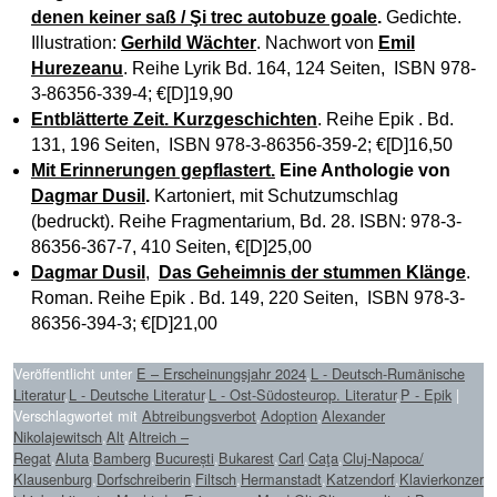
denen keiner saß / Şi trec autobuze goale
.
Gedichte.
Illustration:
Gerhild Wächter
. Nachwort von
Emil
Hurezeanu
. Reihe Lyrik Bd. 164, 124 Seiten, ISBN 978-
3-86356-339-4; €[D]19,90
Entblätterte Zeit. Kurzgeschichten
. Reihe Epik . Bd.
131, 196 Seiten, ISBN 978-3-86356-359-2; €[D]16,50
Mit Erinnerungen gepflastert.
Eine Anthologie von
Dagmar Dusil
.
Kartoniert, mit Schutzumschlag
(bedruckt). Reihe Fragmentarium, Bd. 28. ISBN: 978-3-
86356-367-7, 410 Seiten, €[D]25,00
Dagmar Dusil
,
Das Geheimnis der stummen Klänge
.
Roman. Reihe Epik . Bd. 149, 220 Seiten, ISBN 978-3-
86356-394-3; €[D]21,00
Veröffentlicht unter
E – Erscheinungsjahr 2024
,
L - Deutsch-Rumänische
Literatur
,
L - Deutsche Literatur
,
L - Ost-Südosteurop. Literatur
,
P - Epik
|
Verschlagwortet mit
Abtreibungsverbot
,
Adoption
,
Alexander
Nikolajewitsch
,
Alt
,
Altreich –
Regat
,
Aluta
,
Bamberg
,
București
,
Bukarest
,
Carl
,
Caţa
,
Cluj-Napoca/
Klausenburg
,
Dorfschreiberin
,
Filtsch
,
Hermanstadt
,
Katzendorf
,
Klavierkonzer