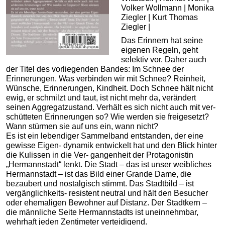
Volker Wollmann | Monika
Ziegler | Kurt Thomas
Ziegler |
Das Erinnern hat seine
eigenen Regeln, geht
selektiv vor. Daher auch
der Titel des vorliegenden Bandes: Im Schnee der
Erinnerungen. Was verbinden wir mit Schnee? Reinheit,
Wünsche, Erinnerungen, Kindheit. Doch Schnee hält nicht
ewig, er schmilzt und taut, ist nicht mehr da, verändert
seinen Aggregatzustand. Verhält es sich nicht auch mit ver-
schütteten Erinnerungen so? Wie werden sie freigesetzt?
Wann stürmen sie auf uns ein, wann nicht?
Es ist ein lebendiger Sammelband entstanden, der eine
gewisse Eigen- dynamik entwickelt hat und den Blick hinter
die Kulissen in die Ver- gangenheit der Protagonistin
„Hermannstadt“ lenkt. Die Stadt – das ist unser weibliches
Hermannstadt – ist das Bild einer Grande Dame, die
bezaubert und nostalgisch stimmt. Das Stadtbild – ist
vergänglichkeits- resistent neutral und hält den Besucher
oder ehemaligen Bewohner auf Distanz. Der Stadtkern –
die männliche Seite Hermannstadts ist uneinnehmbar,
wehrhaft jeden Zentimeter verteidigend.