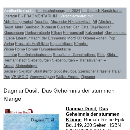
Veröffentlicht unter
E – Erscheinungsjahr 2024
,
L - Deutsch-Rumänische
Literatur
,
P - FRAGMENTARIUM
|
Verschlagwortet mit
Abtreibungsverbot
,
Adoption
,
Alexander Nikolajewitsch
,
Alt
,
Altreich –
Regat
,
Aluta
,
Bamberg
,
București
,
Bukarest
,
Carl
,
Caţa
,
Cluj-Napoca/
Klausenburg
,
Dorfschreiberin
,
Filtsch
,
Hermanstadt
,
Katzendorf
,
Klavierkonzer
t
,
Liebe
,
Literatur
,
Macht der Erinnerung
,
Mord
,
Olt
,
Oltener –olteni
,
Pop
Verlag
,
Prosa als Erzählkino
,
Republikflucht
,
Rîmnicu
Vîlcea
,
Roma
,
Roman
,
Rumäniendeutsche
Literatur
,
Rumäniendeutschen
,
Securitate –Geheimdienst
,
Sibiu
,
Sibiu –
Hermannstadt
,
Siebenbürgen
,
Siebenbürgen – Transsilvanien –
Ardeal
,
Siebenbürger
Sachsen
,
Skrjabin
,
Staatsterror
,
Südosteuropa
,
Szenischer Präsens
,
Traian
Pop
,
VENEDIG
,
Vergewaltigung
,
Walter Fromm
,
Zigeuner
Dagmar Dusil, Das Geheimnis der stummen
Klänge
Dagmar Dusil
,
Das
Geheimnis der stummen
Klänge
. Roman. Reihe Epik .
Bd. 149, 220 Seiten, ISBN