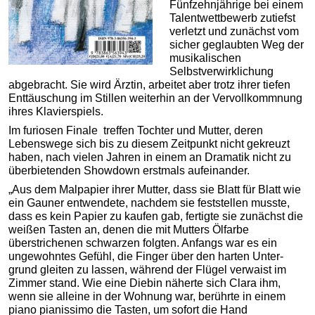
Fünfzehnjährige bei einem
Talentwettbewerb zutiefst
verletzt und zunächst vom
sicher geglaubten Weg der
musikalischen
Selbstverwirklichung
abgebracht. Sie wird Ärztin, arbeitet aber trotz ihrer tiefen
Enttäuschung im Stillen weiterhin an der Vervollkommnung
ihres Klavierspiels.
Im furiosen Finale treffen Tochter und Mutter, deren
Lebenswege sich bis zu diesem Zeitpunkt nicht gekreuzt
haben, nach vielen Jahren in einem an Dramatik nicht zu
überbietenden Showdown erstmals aufeinander.
„Aus dem Malpapier ihrer Mutter, dass sie Blatt für Blatt wie
ein Gauner entwendete, nachdem sie feststellen musste,
dass es kein Papier zu kaufen gab, fertigte sie zunächst die
weißen Tasten an, denen die mit Mutters Ölfarbe
überstrichenen schwarzen folgten. Anfangs war es ein
ungewohntes Gefühl, die Finger über den harten Unter-
grund gleiten zu lassen, während der Flügel verwaist im
Zimmer stand. Wie eine Diebin näher­te sich Clara ihm,
wenn sie alleine in der Wohnung war, berührte in einem
piano pianissimo die Tasten, um sofort die Hand