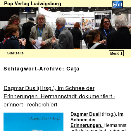
Pop Verlag Ludwigsburg
Startseite
Menü ↓
Zum Inhalt wechseln
Zum sekundären Inhalt wechseln
Schlagwort-Archive:
Caţa
Dagmar Dusil(Hrsg.), Im Schnee der
Erinnerungen. Hermannstadt: dokumentiert ·
erinnert · recherchiert
Dagmar Dusil
(Hrsg.),
Im
Schnee der
Erinnerungen.
Hermannst
adt: dokumentiert · erinnert