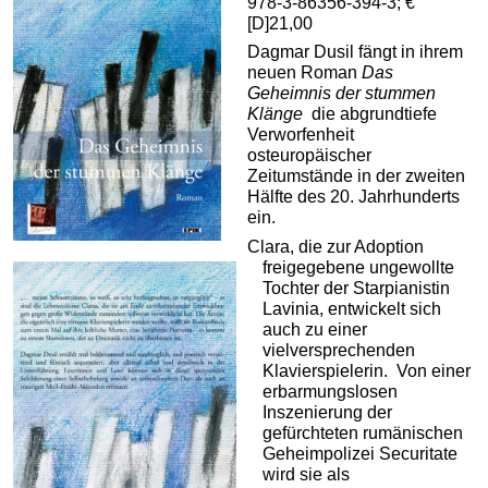
978-3-86356-394-3; €
[D]21,00
Dagmar Dusil fängt in ihrem
neuen Roman
Das
Geheimnis der stummen
Klänge
die abgrundtiefe
Verworfenheit
osteuropäischer
Zeitumstände in der zweiten
Hälfte des 20. Jahrhunderts
ein.
Clara, die zur Adoption
freigegebene ungewollte
Tochter der Starpianistin
Lavinia, entwickelt sich
auch zu einer
vielversprechenden
Klavierspielerin. Von einer
erbarmungslosen
Inszenierung der
gefürchteten rumänischen
Geheimpolizei Securitate
wird sie als