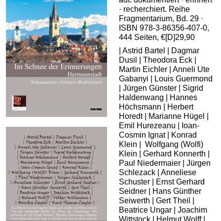
· recherchiert. Reihe
Fragmentarium, Bd. 29 ·
ISBN 978-3-86356-407-0,
444 Seiten, €[D]29,90
| Astrid Bartel | Dagmar
Dusil | Theodora Eck |
Martin Eichler | Anneli Ute
Gabanyi | Louis Guermond
| Jürgen Günster | Sigrid
Haldenwang | Hannes
Höchsmann | Herbert
Horedt | Marianne Hügel |
Emil Hurezeanu | Ioan-
Cosmin Ignat | Konrad
Klein | Wolfgang (Wolfi)
Klein | Gerhard Konnerth |
Paul Niedermaier | Jürgen
Schlezack | Anneliese
Schuster | Ernst Gerhard
Seidner | Hans Günther
Seiwerth | Gert Theil |
Beatrice Ungar | Joachim
Wittstock | Helmut Wolff |