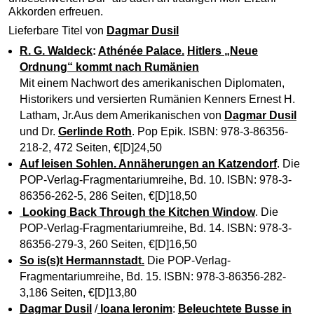
Akkorden erfreuen.
Lieferbare Titel von
Dagmar Dusil
R. G. Waldeck
:
Athénée Palace.
Hitlers „Neue
Ordnung“ kommt nach Rumänien
Mit einem Nachwort des amerikanischen Diplomaten,
Historikers und versierten Rumänien Kenners Ernest H.
Latham, Jr.Aus dem Amerikanischen von
Dagmar Dusil
und Dr.
Gerlinde Roth
. Pop Epik. ISBN: 978-3-86356-
218-2, 472 Seiten, €[D]24,50
Auf leisen Sohlen. Annäherungen an Katzendorf
. Die
POP-Verlag-Fragmentariumreihe, Bd. 10. ISBN: 978-3-
86356-262-5, 286 Seiten, €[D]18,50
Looking Back Through the Kitchen Window
. Die
POP-Verlag-Fragmentariumreihe, Bd. 14. ISBN: 978-3-
86356-279-3, 260 Seiten, €[D]16,50
So is(s)t Hermannstadt
.
Die POP-Verlag-
Fragmentariumreihe, Bd. 15. ISBN: 978-3-86356-282-
3,186 Seiten, €[D]13,80
Dagmar Dusil
/
Ioana Ieronim
:
Beleuchtete Busse in