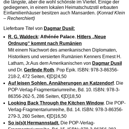
die längste, aber die wohl schönste im Viertel. Einige der
gediegenen, in einem lokalen Heimatschutzstil erbauten
Einfamilienhäuser besitzen auch Mansarden. (
Konrad Klein
– Recherchiert)
Lieferbare Titel von
Dagmar Dusil:
R. G. Waldeck
: Athénée Palace.
Hitlers „Neue
Ordnung“ kommt nach Rumänien
Mit einem Nachwort des amerikanischen Diplomaten,
Historikers und versierten Rumänien Kenners Ernest H.
Latham, Jr.Aus dem Amerikanischen von
Dagmar Dusil
und Dr.
Gerlinde Roth
. Pop Epik. ISBN: 978-3-86356-
218-2, 472 Seiten, €[D]24,50
Auf leisen Sohlen. Annäherungen an Katzendorf
. Die
POP-Verlag-Fragmentariumreihe, Bd. 10. ISBN: 978-3-
86356-262-5, 286 Seiten, €[D]18,50
Looking Back Through the Kitchen Window
. Die POP-
Verlag-Fragmentariumreihe, Bd. 14. ISBN: 978-3-86356-
279-3, 260 Seiten, €[D]16,50
So is(s)t Hermannstadt
.
Die POP-Verlag-