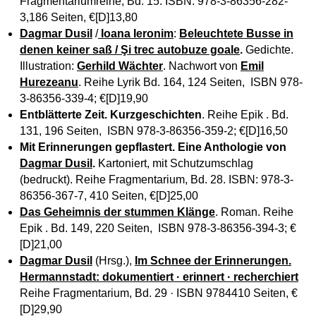
Fragmentariumreihe, Bd. 15. ISBN: 978-3-86356-282-
3,186 Seiten, €[D]13,80
Dagmar Dusil
/
Ioana Ieronim
:
Beleuchtete Busse in
denen keiner saß / Şi trec autobuze goale
.
Gedichte.
Illustration:
Gerhild Wächter
. Nachwort von
Emil
Hurezeanu
. Reihe Lyrik Bd. 164, 124 Seiten, ISBN 978-
3-86356-339-4; €[D]19,90
Entblätterte Zeit. Kurzgeschichten
. Reihe Epik . Bd.
131, 196 Seiten, ISBN 978-3-86356-359-2; €[D]16,50
Mit Erinnerungen gepflastert. Eine Anthologie von
Dagmar Dusil
.
Kartoniert, mit Schutzumschlag
(bedruckt). Reihe Fragmentarium, Bd. 28. ISBN: 978-3-
86356-367-7, 410 Seiten, €[D]25,00
Das Geheimnis der stummen Klänge
. Roman. Reihe
Epik . Bd. 149, 220 Seiten, ISBN 978-3-86356-394-3; €
[D]21,00
Dagmar Dusil
(Hrsg.),
Im Schnee der Erinnerungen.
Hermannstadt: dokumentiert · erinnert · recherchiert
Reihe Fragmentarium, Bd. 29 · ISBN 9784410 Seiten, €
[D]29,90