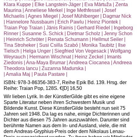
Klara Kuppe | Elke Langstein-Jäger | Eva Mārtuža | Zenta
Maurina | Anneliese Merkel | Inge Methfessel | Josef
Michaelis | Agnes Miegel | Josef Mühlberger | Dagmar Nick
| Hannelore Nussbaum | Erich Pawlu | Heinz Piontek |
Traian Pop Traian | Jānis Rainis | Gerhard Riedel | Ingeborg
Rinner | Susanne S. Schick | Dietmar Scholz | Jenny Schon
| Heinrich Schröter | Renata Schumann | Hellmut Seiler |
Tina Stroheker | Susi Csilla Szabó | Monika Taubitz | Ilse
Tielsch | Helga Unger | Siegfried Von Vegesack | Wolfgang
Weyrauch | Hermann Wischnat | Heinz Zeckel | Imants
Ziedonis | Ana-Maya Brumar | Andreea Ciocanea | Andreea
Theodora Iancu | Zuzanna Madurska |
| Amalia Maj | Paula Pastare |
ISBN: 978-3-86356-383-7, Reihe Epik Bd. 139. Hrsg. der
Reihe: Traian Pop, 128S. €[D] 16,50
Wir lieben Lyrik. In der KünstlerGilde gibt es eine eigene
Sparte Literatur neben ihren Schwestern Musik und
Bildende Kunst. Diese KünstlerGilde besteht nun seit 75
Jahren seit 1948. Da lag es nahe, einige Dichterinnen und
Dichter aus diesen 75 Jahren auszuwählen. Darunter sind
berühmte Namen aus dem In- und Ausland, viele, die mit
dem Andreas-Gryphius-Preis oder dem Nikolaus Lenau-