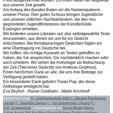
Preis ausgezeichnet wurden. Zu ihnen haben wir Mitglieder
aus unserer Zeit gesellt.
Am Anfang des Bandes finden wir die Namenspatrone
unserer Preise. Den guten Schluss bringen Jugendliche
aus unseren östlichen Nachbarländern, die den neu
gegründeten Jugendförderpreis der KünstlerGilde
Esslingen erhielten.
Wir forderten unsere Literaten auf, drei selbstgewählte Texte
einzusenden, aus denen wir uns für ein Gedicht
entschieden. Bei fremdsprachigen Gedichten fügten wir
eine Übertragung ins Deutsche bei.
Wir hoffen, die richtige Auswahl an Texten getroffen zu
haben, die Sie ansprechen, Sie nachdenklich machen oder
auch erheitern. Wir sehen die Anthologie als Betrachtung
der Zeit (Titel eines Gedichts von Andreas Gryphius).
Einen herzlichen Dank an alle, die uns ihre Beiträge zur
Verfügung gestellt haben.
Ein besonderer Dank gebührt Traian Pop, der diese
Anthologie ermöglicht hat.
Eva Beylich . Rainer Goldhahn . Martin Kirchhoff
Veröffentlicht unter
E – Erscheinungsjahr 2023
,
L - Deutsch-Rumänische
Literatur
,
L - Deutsche Literatur
,
L - Ost-Südosteurop. Literatur
,
P -
Lyrik
,
Uncategorized
|
Verschlagwortet mit
Agnes Miegel
,
Aldona
Gustas
,
Amalia Maj
,
Ana-Maya Brumar
,
Andreas Gryphius
,
Andreas-