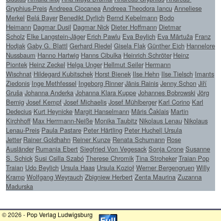
Gryphius-Preis
,
Andreea Ciocanea
,
Andreea Theodora Iancu
,
Anneliese
Merkel
,
Belá Bayer
,
Benedikt Dyrlich
,
Bernd Kebelmann
,
Bodo
Heimann
,
Dagmar Dusil
,
Dagmar Nick
,
Dieter Hoffmann
,
Dietmar
Scholz
,
Elke Langstein-Jäger
,
Erich Pawlu
,
Eva Beylich
,
Eva Mārtuža
,
Franz
Hodjak
,
Gaby G. Blattl
,
Gerhard Riedel
,
Gisela Flak
,
Günther Eich
,
Hannelore
Nussbaum
,
Hanno Hartwig
,
Hanns Cibulka
,
Heinrich Schröter
,
Heinz
Piontek
,
Heinz Zeckel
,
Helga Unger
,
Hellmut Seiler
,
Hermann
Wischnat
,
Hildegard Kubitschek
,
Horst Bienek
,
Ilse Hehn
,
Ilse Tielsch
,
Imants
Ziedonis
,
Inge Methfessel
,
Ingeborg Rinner
,
Jānis Rainis
,
Jenny Schon
,
Jiří
Gruša
,
Johanna Anderka
,
Johanna Klara Kuppe
,
Johannes Bobrowski
,
Jörg
Bernig
,
Josef Kempf
,
Josef Michaelis
,
Josef Mühlberger
,
Karl Corino
,
Karl
Dedecius
,
Kurt Heynicke
,
Margit Hanselmann
,
Māris Čaklais
,
Martin
Kirchhoff
,
Max Herrmann-Neiße
,
Monika Taubitz
,
Nikolaus Lenau
,
Nikolaus
Lenau-Preis
,
Paula Pastare
,
Peter Härtling
,
Peter Huchel| Ursula
Jetter
,
Rainer Goldhahn
,
Reiner Kunze
,
Renata Schumann
,
Rose
Ausländer
,
Rumania Ebert
,
Siegfried Von Vegesack
,
Sonja Crone
,
Susanne
S. Schick
,
Susi Csilla Szabó
,
Therese Chromik
,
Tina Stroheker
,
Traian Pop
Traian
,
Udo Beylich
,
Ursula Haas
,
Ursula Kozioł
,
Werner Bergengruen
,
Willy
Kramp
,
Wolfgang Weyrauch
,
Zbigniew Herbert
,
Zenta Maurina
,
Zuzanna
Madurska
© 2026 -
Pop Verlag Ludwigsburg