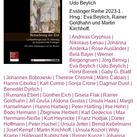
Udo Beylich
Esslinger Reihe 2023-1 .
Hrsg.: Eva Beylich, Rainer
Goldhahn und Martin
Kirchhoff.
| Andreas Gryphius |
Nikolaus Lenau | Johanna
Anderka | Rose Ausländer |
Belá Bayer | Werner
Bergengruen | Jörg Bernig |
Eva Beylich | Udo Beylich |
Horst Bienek | Gaby G. Blattl
| Johannes Bobrowski | Therese Chromik | Māris Čaklais |
Hanns Cibulka | Karl Corino | Sonja Crone | Dagmar Dusil |
Benedikt Dyrlich |
| Rumania Ebert | Günther Eich | Gisela Flak | Rainer
Goldhahn | Jiří Gruša | Aldona Gustas | Ursula Haas | Margit
Hanselmann | Hanno Hartwig | Peter Härtling | Ilse Hehn |
Bodo Heimann | Zbigniew Herbert | Karl Dedecius | Max
Herrmann-Neiße | Kurt Heynicke | Franz Hodjak | Dieter
Hoffmann | Peter Huchel | Ursula Jetter | Bernd Kebelmann
| Josef Kempf | Martin Kirchhoff, | Ursula Kozioł | Willy
Kramp | Hildegard Kubitschek | Reiner Kunze | Johanna