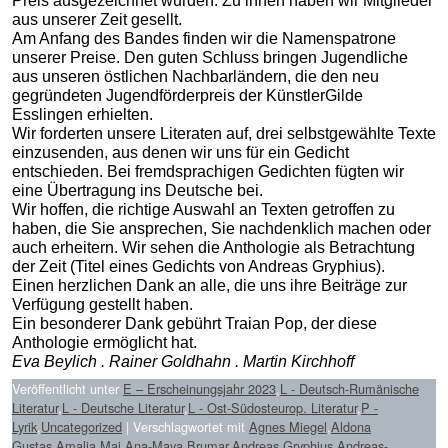
Preis ausgezeichnet wurden. Zu ihnen haben wir Mitglieder
aus unserer Zeit gesellt.
Am Anfang des Bandes finden wir die Namenspatrone
unserer Preise. Den guten Schluss bringen Jugendliche
aus unseren östlichen Nachbarländern, die den neu
gegründeten Jugendförderpreis der KünstlerGilde
Esslingen erhielten.
Wir forderten unsere Literaten auf, drei selbstgewählte Texte
einzusenden, aus denen wir uns für ein Gedicht
entschieden. Bei fremdsprachigen Gedichten fügten wir
eine Übertragung ins Deutsche bei.
Wir hoffen, die richtige Auswahl an Texten getroffen zu
haben, die Sie ansprechen, Sie nachdenklich machen oder
auch erheitern. Wir sehen die Anthologie als Betrachtung
der Zeit (Titel eines Gedichts von Andreas Gryphius).
Einen herzlichen Dank an alle, die uns ihre Beiträge zur
Verfügung gestellt haben.
Ein besonderer Dank gebührt Traian Pop, der diese
Anthologie ermöglicht hat.
Eva Beylich . Rainer Goldhahn . Martin Kirchhoff
Veröffentlicht unter
E – Erscheinungsjahr 2023
,
L - Deutsch-Rumänische
Literatur
,
L - Deutsche Literatur
,
L - Ost-Südosteurop. Literatur
,
P -
Lyrik
,
Uncategorized
|
Verschlagwortet mit
Agnes Miegel
,
Aldona
Gustas
,
Amalia Maj
,
Ana-Maya Brumar
,
Andreas Gryphius
,
Andreas-