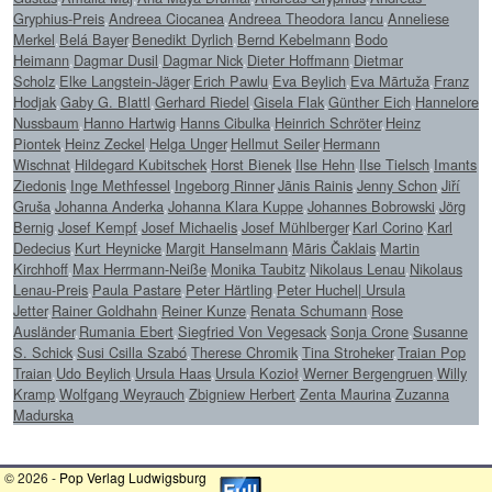
Gryphius-Preis
,
Andreea Ciocanea
,
Andreea Theodora Iancu
,
Anneliese
Merkel
,
Belá Bayer
,
Benedikt Dyrlich
,
Bernd Kebelmann
,
Bodo
Heimann
,
Dagmar Dusil
,
Dagmar Nick
,
Dieter Hoffmann
,
Dietmar
Scholz
,
Elke Langstein-Jäger
,
Erich Pawlu
,
Eva Beylich
,
Eva Mārtuža
,
Franz
Hodjak
,
Gaby G. Blattl
,
Gerhard Riedel
,
Gisela Flak
,
Günther Eich
,
Hannelore
Nussbaum
,
Hanno Hartwig
,
Hanns Cibulka
,
Heinrich Schröter
,
Heinz
Piontek
,
Heinz Zeckel
,
Helga Unger
,
Hellmut Seiler
,
Hermann
Wischnat
,
Hildegard Kubitschek
,
Horst Bienek
,
Ilse Hehn
,
Ilse Tielsch
,
Imants
Ziedonis
,
Inge Methfessel
,
Ingeborg Rinner
,
Jānis Rainis
,
Jenny Schon
,
Jiří
Gruša
,
Johanna Anderka
,
Johanna Klara Kuppe
,
Johannes Bobrowski
,
Jörg
Bernig
,
Josef Kempf
,
Josef Michaelis
,
Josef Mühlberger
,
Karl Corino
,
Karl
Dedecius
,
Kurt Heynicke
,
Margit Hanselmann
,
Māris Čaklais
,
Martin
Kirchhoff
,
Max Herrmann-Neiße
,
Monika Taubitz
,
Nikolaus Lenau
,
Nikolaus
Lenau-Preis
,
Paula Pastare
,
Peter Härtling
,
Peter Huchel| Ursula
Jetter
,
Rainer Goldhahn
,
Reiner Kunze
,
Renata Schumann
,
Rose
Ausländer
,
Rumania Ebert
,
Siegfried Von Vegesack
,
Sonja Crone
,
Susanne
S. Schick
,
Susi Csilla Szabó
,
Therese Chromik
,
Tina Stroheker
,
Traian Pop
Traian
,
Udo Beylich
,
Ursula Haas
,
Ursula Kozioł
,
Werner Bergengruen
,
Willy
Kramp
,
Wolfgang Weyrauch
,
Zbigniew Herbert
,
Zenta Maurina
,
Zuzanna
Madurska
© 2026 -
Pop Verlag Ludwigsburg