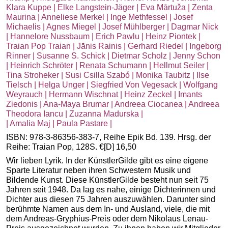
Klara Kuppe | Elke Langstein-Jäger | Eva Mārtuža | Zenta
Maurina | Anneliese Merkel | Inge Methfessel | Josef
Michaelis | Agnes Miegel | Josef Mühlberger | Dagmar Nick
| Hannelore Nussbaum | Erich Pawlu | Heinz Piontek |
Traian Pop Traian | Jānis Rainis | Gerhard Riedel | Ingeborg
Rinner | Susanne S. Schick | Dietmar Scholz | Jenny Schon
| Heinrich Schröter | Renata Schumann | Hellmut Seiler |
Tina Stroheker | Susi Csilla Szabó | Monika Taubitz | Ilse
Tielsch | Helga Unger | Siegfried Von Vegesack | Wolfgang
Weyrauch | Hermann Wischnat | Heinz Zeckel | Imants
Ziedonis | Ana-Maya Brumar | Andreea Ciocanea | Andreea
Theodora Iancu | Zuzanna Madurska |
| Amalia Maj | Paula Pastare |
ISBN: 978-3-86356-383-7, Reihe Epik Bd. 139. Hrsg. der
Reihe: Traian Pop, 128S. €[D] 16,50
Wir lieben Lyrik. In der KünstlerGilde gibt es eine eigene
Sparte Literatur neben ihren Schwestern Musik und
Bildende Kunst. Diese KünstlerGilde besteht nun seit 75
Jahren seit 1948. Da lag es nahe, einige Dichterinnen und
Dichter aus diesen 75 Jahren auszuwählen. Darunter sind
berühmte Namen aus dem In- und Ausland, viele, die mit
dem Andreas-Gryphius-Preis oder dem Nikolaus Lenau-