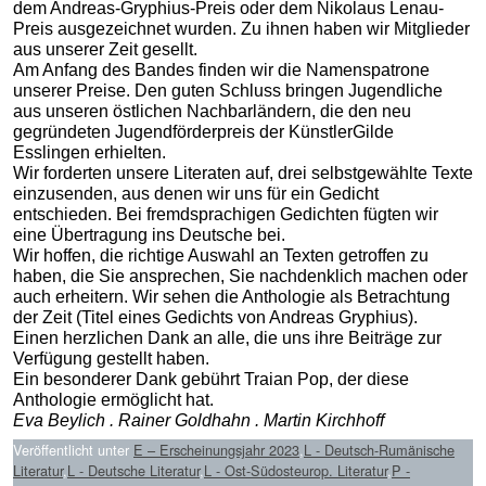
dem Andreas-Gryphius-Preis oder dem Nikolaus Lenau-
Preis ausgezeichnet wurden. Zu ihnen haben wir Mitglieder
aus unserer Zeit gesellt.
Am Anfang des Bandes finden wir die Namenspatrone
unserer Preise. Den guten Schluss bringen Jugendliche
aus unseren östlichen Nachbarländern, die den neu
gegründeten Jugendförderpreis der KünstlerGilde
Esslingen erhielten.
Wir forderten unsere Literaten auf, drei selbstgewählte Texte
einzusenden, aus denen wir uns für ein Gedicht
entschieden. Bei fremdsprachigen Gedichten fügten wir
eine Übertragung ins Deutsche bei.
Wir hoffen, die richtige Auswahl an Texten getroffen zu
haben, die Sie ansprechen, Sie nachdenklich machen oder
auch erheitern. Wir sehen die Anthologie als Betrachtung
der Zeit (Titel eines Gedichts von Andreas Gryphius).
Einen herzlichen Dank an alle, die uns ihre Beiträge zur
Verfügung gestellt haben.
Ein besonderer Dank gebührt Traian Pop, der diese
Anthologie ermöglicht hat.
Eva Beylich . Rainer Goldhahn . Martin Kirchhoff
Veröffentlicht unter
E – Erscheinungsjahr 2023
,
L - Deutsch-Rumänische
Literatur
,
L - Deutsche Literatur
,
L - Ost-Südosteurop. Literatur
,
P -