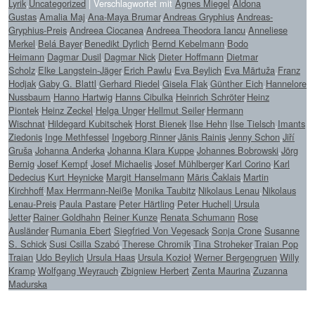
Lyrik
,
Uncategorized
|
Verschlagwortet mit
Agnes Miegel
,
Aldona
Gustas
,
Amalia Maj
,
Ana-Maya Brumar
,
Andreas Gryphius
,
Andreas-
Gryphius-Preis
,
Andreea Ciocanea
,
Andreea Theodora Iancu
,
Anneliese
Merkel
,
Belá Bayer
,
Benedikt Dyrlich
,
Bernd Kebelmann
,
Bodo
Heimann
,
Dagmar Dusil
,
Dagmar Nick
,
Dieter Hoffmann
,
Dietmar
Scholz
,
Elke Langstein-Jäger
,
Erich Pawlu
,
Eva Beylich
,
Eva Mārtuža
,
Franz
Hodjak
,
Gaby G. Blattl
,
Gerhard Riedel
,
Gisela Flak
,
Günther Eich
,
Hannelore
Nussbaum
,
Hanno Hartwig
,
Hanns Cibulka
,
Heinrich Schröter
,
Heinz
Piontek
,
Heinz Zeckel
,
Helga Unger
,
Hellmut Seiler
,
Hermann
Wischnat
,
Hildegard Kubitschek
,
Horst Bienek
,
Ilse Hehn
,
Ilse Tielsch
,
Imants
Ziedonis
,
Inge Methfessel
,
Ingeborg Rinner
,
Jānis Rainis
,
Jenny Schon
,
Jiří
Gruša
,
Johanna Anderka
,
Johanna Klara Kuppe
,
Johannes Bobrowski
,
Jörg
Bernig
,
Josef Kempf
,
Josef Michaelis
,
Josef Mühlberger
,
Karl Corino
,
Karl
Dedecius
,
Kurt Heynicke
,
Margit Hanselmann
,
Māris Čaklais
,
Martin
Kirchhoff
,
Max Herrmann-Neiße
,
Monika Taubitz
,
Nikolaus Lenau
,
Nikolaus
Lenau-Preis
,
Paula Pastare
,
Peter Härtling
,
Peter Huchel| Ursula
Jetter
,
Rainer Goldhahn
,
Reiner Kunze
,
Renata Schumann
,
Rose
Ausländer
,
Rumania Ebert
,
Siegfried Von Vegesack
,
Sonja Crone
,
Susanne
S. Schick
,
Susi Csilla Szabó
,
Therese Chromik
,
Tina Stroheker
,
Traian Pop
Traian
,
Udo Beylich
,
Ursula Haas
,
Ursula Kozioł
,
Werner Bergengruen
,
Willy
Kramp
,
Wolfgang Weyrauch
,
Zbigniew Herbert
,
Zenta Maurina
,
Zuzanna
Madurska