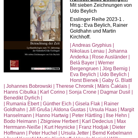
Mit sieben Zeichnungen von
Udo Beylich
Esslinger Reihe 2023-1 .
Hrsg.: Eva Beylich, Rainer
Goldhahn und Martin
Kirchhoff.
| Andreas Gryphius |
Nikolaus Lenau | Johanna
Anderka | Rose Ausländer |
Belá Bayer | Werner
Bergengruen | Jörg Bernig |
Eva Beylich | Udo Beylich |
Horst Bienek | Gaby G. Blattl
| Johannes Bobrowski | Therese Chromik | Māris Čaklais |
Hanns Cibulka | Karl Corino | Sonja Crone | Dagmar Dusil |
Benedikt Dyrlich |
| Rumania Ebert | Günther Eich | Gisela Flak | Rainer
Goldhahn | Jiří Gruša | Aldona Gustas | Ursula Haas | Margit
Hanselmann | Hanno Hartwig | Peter Härtling | Ilse Hehn |
Bodo Heimann | Zbigniew Herbert | Karl Dedecius | Max
Herrmann-Neiße | Kurt Heynicke | Franz Hodjak | Dieter
Hoffmann | Peter Huchel | Ursula Jetter | Bernd Kebelmann