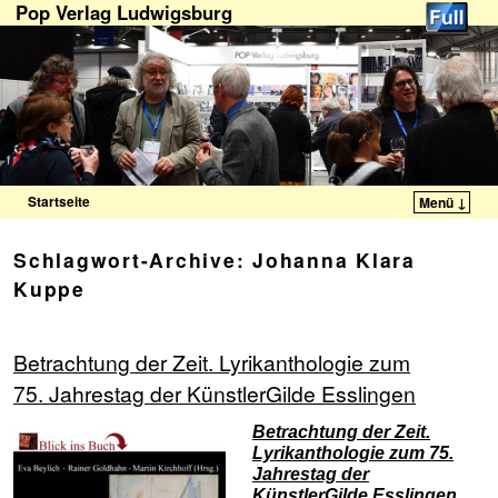
Pop Verlag Ludwigsburg
Startseite
Menü ↓
Zum Inhalt wechseln
Zum sekundären Inhalt wechseln
Schlagwort-Archive:
Johanna Klara
Kuppe
Betrachtung der Zeit. Lyrikanthologie zum
75. Jahrestag der KünstlerGilde Esslingen
Betrachtung der Zeit.
Lyrikanthologie zum 75.
Jahrestag der
KünstlerGilde Esslingen
.