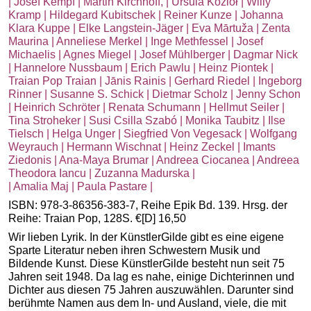
| Josef Kempf | Martin Kirchhoff, | Ursula Kozioł | Willy
Kramp | Hildegard Kubitschek | Reiner Kunze | Johanna
Klara Kuppe | Elke Langstein-Jäger | Eva Mārtuža | Zenta
Maurina | Anneliese Merkel | Inge Methfessel | Josef
Michaelis | Agnes Miegel | Josef Mühlberger | Dagmar Nick
| Hannelore Nussbaum | Erich Pawlu | Heinz Piontek |
Traian Pop Traian | Jānis Rainis | Gerhard Riedel | Ingeborg
Rinner | Susanne S. Schick | Dietmar Scholz | Jenny Schon
| Heinrich Schröter | Renata Schumann | Hellmut Seiler |
Tina Stroheker | Susi Csilla Szabó | Monika Taubitz | Ilse
Tielsch | Helga Unger | Siegfried Von Vegesack | Wolfgang
Weyrauch | Hermann Wischnat | Heinz Zeckel | Imants
Ziedonis | Ana-Maya Brumar | Andreea Ciocanea | Andreea
Theodora Iancu | Zuzanna Madurska |
| Amalia Maj | Paula Pastare |
ISBN: 978-3-86356-383-7, Reihe Epik Bd. 139. Hrsg. der
Reihe: Traian Pop, 128S. €[D] 16,50
Wir lieben Lyrik. In der KünstlerGilde gibt es eine eigene
Sparte Literatur neben ihren Schwestern Musik und
Bildende Kunst. Diese KünstlerGilde besteht nun seit 75
Jahren seit 1948. Da lag es nahe, einige Dichterinnen und
Dichter aus diesen 75 Jahren auszuwählen. Darunter sind
berühmte Namen aus dem In- und Ausland, viele, die mit