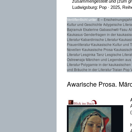
zusammengestellt und (zum groß
Ludwigsburg: Pop · 2025, Reih
Veröffentlicht unter
E – Erscheinungsjah
Kultur und Geschichte
,
Adygeische Litera
Bajramuk
,
Ekaterine Gabaschwili
,
Fasu Al
Kaukasus
,
Genderfragen in der kaukasisc
Literatur
,
Kabardinische Literatur
,
Kaukasi
Frauenliteratur
,
Kaukasische Kultur und T
Novellen
,
Kaukasische Prosa
,
Kaukasisch
Literatur
,
Lesginka Tanz
,
Lesgische Litera
Ostrewnaja
,
Märchen und Legenden aus
Literatur
,
Polygamie in der kaukasischen 
und Bräuche in der Literatur
,
Traian Pop 
Awarische Prosa. Märc