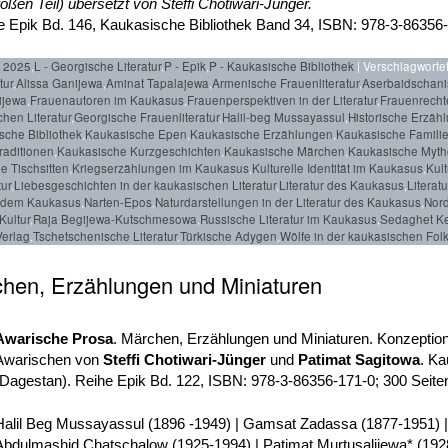
en Teil) übersetzt von Steffi Chotiwari-Jünger.
e Epik Bd. 146, Kaukasische Bibliothek Band 34, ISBN: 978-3-86356-
r 2025
,
L - Georgische Literatur
,
P - Epik
,
P - Kaukasische Bibliothek
|
Verschlagwortet
tur
,
Alissa Ganijewa
,
Aminat Tapalajewa
,
Armenische Frauenliteratur
,
Aserbaidschanis
ijewa
,
Frauenautoren im Kaukasus
,
Frauenperspektiven in der Literatur
,
Frauenrecht
hen Literatur
,
Georgische Frauenliteratur
,
Halil-beg Mussayassul
,
Historische Erzä
sche Bibliothek
,
Kaukasische Epen
,
Kaukasische Erzählungen
,
Kaukasische Famili
raditionen
,
Kaukasische Kurzgeschichten
,
Kaukasische Märchen
,
Kaukasische Myth
e Tischsitten
,
Kriegserzählungen im Kaukasus
,
Kulturelle Identität im Kaukasus
,
Kult
tur
,
Liebesgeschichten in der kaukasischen Literatur
,
Literatur des Kaukasus
,
Literat
 dem Kaukasus
,
Narten-Epos
,
Naturdarstellungen in der Literatur des Kaukasus
,
Nord
Kultur
,
Raja Begijewa-Kutschmesowa
,
Russische Literatur im Kaukasus
,
Sedaghet K
Verlag
,
Tschetschenische Literatur
,
Türkische Adygen
,
Wölfe in der kaukasischen Folk
hen, Erzählungen und Miniaturen
Awarische Prosa
. Märchen, Erzählungen und Miniaturen. Konzepti
Awarischen von
Steffi Chotiwari-Jünger
und
Patimat Sagitowa
. Ka
(Dagestan). Reihe Epik Bd. 122, ISBN: 978-3-86356-171-0; 300 Seiten
Halil Beg Mussayassul (1896 -1949) | Gamsat Zadassa (1877-1951) 
Abdulmashid Chatschalow (1925-1994) | Patimat Murtusalijewa* (192