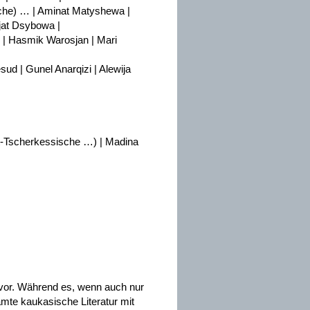
che) … | Aminat Matyshewa |
at Dsybowa |
 | Hasmik Warosjan | Mari
ud | Gunel Anarqizi | Alewija
st-Tscherkessische …) | Madina
vor. Während es, wenn auch nur
amte kaukasische Literatur mit