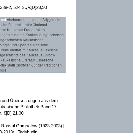
388-2, 524 S., €[D]29,90
 mit
Abchasische Literatur
,
Adygeische
che Frauenliteratur
,
Chalimat
e im Kaukasus
,
Frauenrollen im
hlungen aus dem Kaukasus
,
Inguschische
engeschichten
,
Kaukasische
ologie und Epen
,
Kaukasische
urelle Vielfalt im Kaukasus
,
Lakische
urgeschichte des Kaukasus
,
Ljubow
kaukasische Literatur
,
Ossetische
erim
,
Steffi Chotiwari-Jünger
,
Traditionen
lore
on und Übersetzungen aus dem
ukasische Bibliothek Band 17
, €[D] 21,00
| Rassul Gamsatow (1923-2003) |
8-2013) | Tadshudin