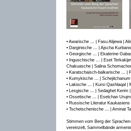
• Awarische … | Fasu Alijewa | Al
• Darginische … | Ajscha Kurban
• Georgische … | Ekaterine Gabasc
• Inguschische … | Eset Terkakij
Chakuasche | Salina Schomachow
• Karatschaisch-balkarische … |
• Kumykische … | Schejitchanum 
• Lakische … | Kursi Qashlaqal | 
• Lesgische … | Sedaghet Kerim | 
• Ossetische … | Esetchan Uruj
• Russische Literatur Kaukasiens
• Tschetschenische … | Aminat T
Stimmen vom Berg der Sprachen s
vereinzelt, Sammelbände armenisch