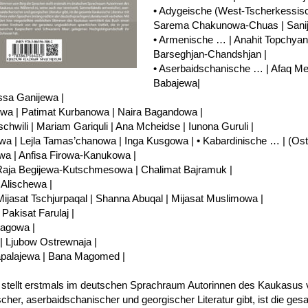
• Adygeische (West-Tscherkessis
Sarema Chakunowa-Chuas | Sanij
• Armenische … | Anahit Topchyan
Barseghjan-Chandshjan |
• Aserbaidschanische … | Afaq Mes
Babajewa|
issa Ganijewa |
owa | Patimat Kurbanowa | Naira Bagandowa |
hwili | Mariam Gariquli | Ana Mcheidse | Iunona Guruli |
ewa | Lejla Tamas’chanowa | Inga Kusgowa | • Kabardinische … | (O
a | Anfisa Firowa-Kanukowa |
 Raja Begijewa-Kutschmesowa | Chalimat Bajramuk |
Alischewa |
Mijasat Tschjurpaqal | Shanna Abuqal | Mijasat Muslimowa |
Pakisat Farulaj |
magowa |
 | Ljubow Ostrewnaja |
apalajewa | Bana Magomed |
tellt erstmals im deutschen Sprachraum Autorinnen des Kaukasus 
er, aserbaidschanischer und georgischer Literatur gibt, ist die ges