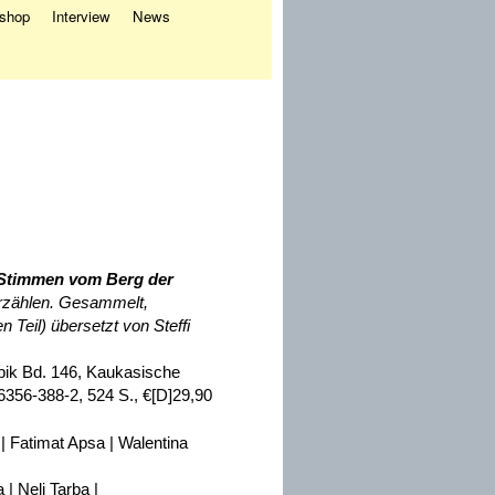
eshop
Interview
News
Stimmen vom Berg der
rzählen. Gesammelt,
Teil) übersetzt von Steffi
pik Bd. 146, Kaukasische
6356-388-2, 524 S., €[D]29,90
 | Fatimat Apsa | Walentina
| Neli Tarba |