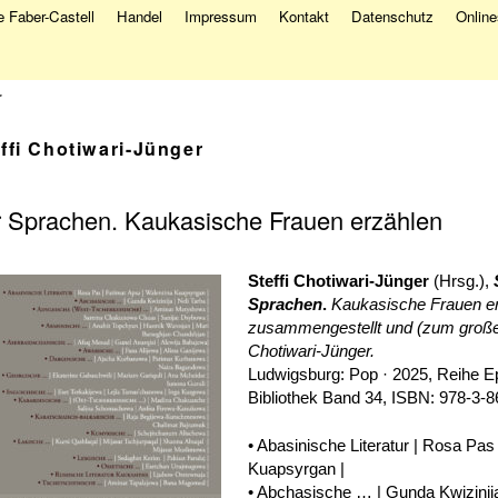
 Faber-Castell
Handel
Impressum
Kontakt
Datenschutz
Onlin
r
ffi Chotiwari-Jünger
 Sprachen. Kaukasische Frauen erzählen
Steffi Chotiwari-Jünger
(Hrsg.),
Sprachen
.
Kaukasische Frauen e
zusammengestellt und (zum großen 
Chotiwari-Jünger.
Ludwigsburg: Pop · 2025, Reihe E
Bibliothek Band 34, ISBN: 978-3-8
• Abasinische Literatur | Rosa Pas
Kuapsyrgan |
• Abchasische … | Gunda Kwizinija 