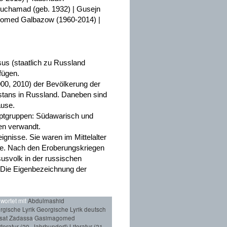
Muchamad (geb. 1932) | Gusejn
gomed Galbazow (1960-2014) |
us (staatlich zu Russland
fügen.
000, 2010) der Bevölkerung der
stans in Russland. Daneben sind
ause.
uptgruppen: Südawarisch und
en verwandt.
nisse. Sie waren im Mittelalter
te. Nach den Eroberungskriegen
usvolk in der russischen
. Die Eigenbezeichnung der
wortet mit
Abdulmashid
rgische Lyrik Georgische Lyrik deutsch
at Zadassa
,
Gasimagomed
iteratur (20. Jahrhundert)
,
Literatur (21.