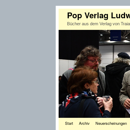
Pop Verlag Lud
Bücher aus dem Verlag von Trai
Zum Inhalt wechseln
Zum sekundären Inhalt wechseln
Start
Archiv
Neuerscheinungen