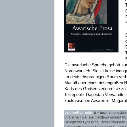
Die awarische Sprache gehört zu
Nordawarisch. Sie ist keine ind
Im deutschsprachigen Raum verbi
Machthaber eines riesengroßen R
Karls des Großen verloren sie zu
Teilrepublik Dagestan Verwandte o
kaukasischen Awaren ist Maġarul
Veröffentlicht unter
E – Erscheinungsjah
Chatschalow
,
Alissa Ganijewa
,
around
,
AS
Georgische Lyrik in deutscher Übersetz
Galbazow
,
Ghabasil Muchamad
,
Gusejn G