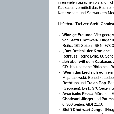
ihren vielen Sprachen bislang nich
Kaukasus vermittelt das Buch eine
Kaspischem und Schwarzem Meer 
Lieferbare Titel von
Steffi Chotiw
Winzige Freunde
. Vier georg
von
Steffi Chotiwari-Jünger
u
Reihe. 161 Seiten, ISBN: 978-
„Das Dreieck der Kraniche“
.
Rothfuss. Reihe Lyrik. 80 Seit
„
Ich aber will dem Kaukasos 
CD.
Kaukasische Bibliothek, B
Wenn das Lied sich vom erm
Maja Lisowski, Benedikt Ledebu
Rothfuss
und
Traian Pop
. Ba
(Georgien); Lyrik, 370 Seiten,
Awarische Prosa
. Märchen, 
Chotiwari-Jünger
und
Patima
0; 300 Seiten, €[D] 21,00
Steffi Chotiwari-Jünger
(Hrsg