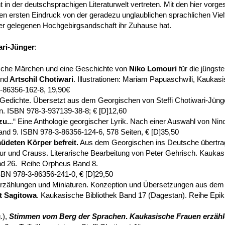
t in der deutschsprachigen Literaturwelt vertreten. Mit den hier vorg
n ersten Eindruck von der geradezu unglaublichen sprachlichen Vielfa
gelegenen Hochgebirgsandschaft ihr Zuhause hat.
ari-Jünger
:
ische Märchen und eine Geschichte von
Niko Lomouri
für die jüngst
nd
Artschil Chotiwari
. Illustrationen: Mariam Papuaschwili, Kaukasi
3-86356-162-8, 19,90€
 Gedichte. Übersetzt aus dem Georgischen von Steffi Chotiwari-Jünge
en. ISBN 978-3-937139-38-8; € [D]12,60
zu..
.“ Eine Anthologie georgischer Lyrik. Nach einer Auswahl von Nin
and 9. ISBN 978-3-86356-124-6, 578 Seiten, € [D]35,50
üdeten Körper befreit.
Aus dem Georgischen ins Deutsche übertrage
r und Crauss. Literarische Bearbeitung von Peter Gehrisch. Kaukasi
nd 26. Reihe Orpheus Band 8.
ISBN 978-3-86356-241-0, € [D]29,50
Erzählungen und Miniaturen. Konzeption und Übersetzungen aus de
t Sagitowa
. Kaukasische Bibliothek Band 17 (Dagestan). Reihe Epi
.),
Stimmen vom Berg der Sprachen
.
Kaukasische Frauen erzähl