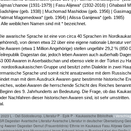
Tajmas’chanow (1931-1979) | Fasu Alijewa* (1932-2016) | Ghabasil 
Gadshijew (geb. 1938) | Muchomad Mashidow (geb. 1956) | Gasima
Patimat Magomedowa* (geb. 1964) | Alissa Ganijewa* (geb. 1985)
* Alle weiblichen Namen sind mit * bezeichnet.
Die awarische Sprache ist eine von circa 40 Sprachen im Nordkaukas
gehörend), von denen etwa 22 über eine eigene nationale Literatur ver
Die Awaren (etwa 1 Million Angehörige) stellen ungefähr 29,2 % (850 
Teilrepublik Dagestan dar, jedoch leben Awaren auch außerhalb Dage
53 000 Awaren in Aserbaidschan und ebenso viele in der Türkei zu H
r nordostkaukasischen Gruppe und besitzt zehn Dialekte in zwei Ha
ogermanische Sprache und somit nicht ansatzweise mit dem Russisch
ndet man mit dem Ausdruck Awaren ganz bestimmte historische Ereig
eiches, wobei Awaren die herrschende Schicht des Reiches benann
 Beginn des 9. Jahrhunderts an Bedeutung. Die Frage, ob das Kaukas
der Nachfahren dieser historischen Awaren sind, ist sehr umstritten
al.
r 2023
,
L - Ost-Südosteurop. Literatur
,
P - Epik
,
P - Kaukasische Bibliothek
|
Verschlag
SR Dagestan
,
Avariische Literatur
,
Avarische Literatur in deutscher Übersetzung Geo
ung
,
Awaren
,
Dagestan
,
Demut (Frauenbildnis)
,
Ethnie im Kaukasus
,
Fasu Alijewa
,
Gams
adshijew
,
Halil-beg Mussayassul
,
Imam Schamil
,
Islam in Russland
,
Karl der Große
,
L