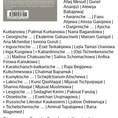
Afaq Mesud | Gunel
Anarqizi | Alewija
Babajewa|
• Awarische … | Fasu
Alijewa | Alissa Ganijewa |
• Darginische … | Ajscha
Kurbanowa | Patimat Kurbanowa | Naira Bagandowa |
• Georgische … | Ekaterine Gabaschwili | Mariam Gariquli |
Ana Mcheidse | Iunona Guruli |
• Inguschische … | Eset Terkakijewa | Lejla Tamas’chanowa
| Inga Kusgowa | • Kabardinische … | (Ost-Tscherkessische
…) | Madina Chakuasche | Salina Schomachowa | Anfisa
Firowa-Kanukowa |
• Karatschaisch-balkarische … | Raja Begijewa-
Kutschmesowa | Chalimat Bajramuk |
• Kumykische … | Schejitchanum Alischewa |
• Lakische … | Kursi Qashlaqal | Mijasat Tschjurpaqal |
Shanna Abuqal | Mijasat Muslimowa |
• Lesgische … | Sedaghet Kerim | Pakisat Farulaj |
• Ossetische … | Esetchan Urujmagowa |
• Russische Literatur Kaukasiens | Ljubow Ostrewnaja |
• Tschetschenische … | Aminat Tapalajewa | Bana
Magomed |