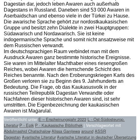
Dagestan dar, jedoch leben Awaren auch außerhalb
Dagestans in Russland. Daneben sind 53 000 Awaren in
Aserbaidschan und ebenso viele in der Türkei zu Hause.
Die awarische Sprache gehört zur nordostkaukasischen
Gruppe und besitzt zehn Dialekte in zwei Hauptgruppen:
Südawarisch und Nordawarisch. Sie ist keine
indogermanische Sprache und somit nicht ansatzweise mit
dem Russischen verwandt.
Im deutschsprachigen Raum verbindet man mit dem
Ausdruck Awaren ganz bestimmte historische Ereignisse.
Sie waren im Mittelalter Machthaber eines riesengroßen
Reiches, wobei Awaren die herrschende Schicht des
Reiches benannte. Nach den Eroberungskriegen Karls des
Großen verloren sie zu Beginn des 9. Jahrhunderts an
Bedeutung. Die Frage, ob das Kaukasusvolk in der
russischen Teilrepublik Dagestan Verwandte oder
Nachfahren dieser historischen Awaren sind, ist sehr
umstritten. Die Eigenbezeichnung der kaukasischen
Awaren ist Maġarulal.
Veröffentlicht unter
E – Erscheinungsjahr 2023
,
L - Ost-Südosteurop.
Literatur
,
P - Epik
,
P - Kaukasische Bibliothek
|
Verschlagwortet mit
Abdulmashid Chatschalow
,
Alissa Ganijewa
,
around
,
ASSR
Dagestan
,
Avariische Literatur
,
Avarische Literatur in deutscher Übersetzung