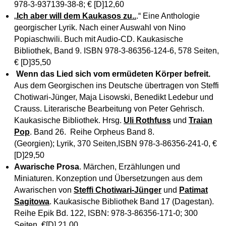
978-3-937139-38-8; € [D]12,60
„
Ich aber will dem Kaukasos zu..
.“ Eine Anthologie
georgischer Lyrik. Nach einer Auswahl von Nino
Popiaschwili.
Buch mit Audio-CD.
Kaukasische
Bibliothek, Band 9. ISBN 978-3-86356-124-6, 578 Seiten,
€ [D]35,50
Wenn das Lied sich vom ermüdeten Körper befreit.
Aus dem Georgischen ins Deutsche übertragen von Steffi
Chotiwari-Jünger, Maja Lisowski, Benedikt Ledebur und
Crauss. Literarische Bearbeitung von Peter Gehrisch.
Kaukasische Bibliothek. Hrsg.
Uli Rothfuss
und
Traian
Pop
. Band 26. Reihe Orpheus Band 8.
(Georgien); Lyrik, 370 Seiten,ISBN 978-3-86356-241-0, €
[D]29,50
Awarische Prosa
. Märchen, Erzählungen und
Miniaturen. Konzeption und Übersetzungen aus dem
Awarischen von
Steffi Chotiwari-Jünger
und
Patimat
Sagitowa
. Kaukasische Bibliothek Band 17 (Dagestan).
Reihe Epik Bd. 122, ISBN: 978-3-86356-171-0; 300
Seiten, €[D] 21,00