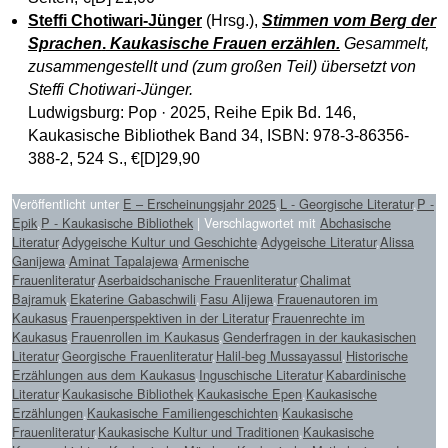
Steffi Chotiwari-Jünger
(Hrsg.),
Stimmen vom Berg der
Sprachen
.
Kaukasische Frauen erzählen.
Gesammelt,
zusammengestellt und (zum großen Teil) übersetzt von
Steffi Chotiwari-Jünger.
Ludwigsburg: Pop · 2025, Reihe Epik Bd. 146,
Kaukasische Bibliothek Band 34, ISBN: 978-3-86356-
388-2, 524 S., €[D]29,90
Veröffentlicht unter
E – Erscheinungsjahr 2025
,
L - Georgische Literatur
,
P -
Epik
,
P - Kaukasische Bibliothek
|
Verschlagwortet mit
Abchasische
Literatur
,
Adygeische Kultur und Geschichte
,
Adygeische Literatur
,
Alissa
Ganijewa
,
Aminat Tapalajewa
,
Armenische
Frauenliteratur
,
Aserbaidschanische Frauenliteratur
,
Chalimat
Bajramuk
,
Ekaterine Gabaschwili
,
Fasu Alijewa
,
Frauenautoren im
Kaukasus
,
Frauenperspektiven in der Literatur
,
Frauenrechte im
Kaukasus
,
Frauenrollen im Kaukasus
,
Genderfragen in der kaukasischen
Literatur
,
Georgische Frauenliteratur
,
Halil-beg Mussayassul
,
Historische
Erzählungen aus dem Kaukasus
,
Inguschische Literatur
,
Kabardinische
Literatur
,
Kaukasische Bibliothek
,
Kaukasische Epen
,
Kaukasische
Erzählungen
,
Kaukasische Familiengeschichten
,
Kaukasische
Frauenliteratur
,
Kaukasische Kultur und Traditionen
,
Kaukasische