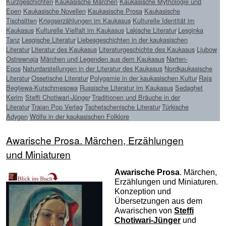
Kurzgeschichten
,
Kaukasische Märchen
,
Kaukasische Mythologie und
Epen
,
Kaukasische Novellen
,
Kaukasische Prosa
,
Kaukasische
Tischsitten
,
Kriegserzählungen im Kaukasus
,
Kulturelle Identität im
Kaukasus
,
Kulturelle Vielfalt im Kaukasus
,
Lakische Literatur
,
Lesginka
Tanz
,
Lesgische Literatur
,
Liebesgeschichten in der kaukasischen
Literatur
,
Literatur des Kaukasus
,
Literaturgeschichte des Kaukasus
,
Ljubow
Ostrewnaja
,
Märchen und Legenden aus dem Kaukasus
,
Narten-
Epos
,
Naturdarstellungen in der Literatur des Kaukasus
,
Nordkaukasische
Literatur
,
Ossetische Literatur
,
Polygamie in der kaukasischen Kultur
,
Raja
Begijewa-Kutschmesowa
,
Russische Literatur im Kaukasus
,
Sedaghet
Kerim
,
Steffi Chotiwari-Jünger
,
Traditionen und Bräuche in der
Literatur
,
Traian Pop Verlag
,
Tschetschenische Literatur
,
Türkische
Adygen
,
Wölfe in der kaukasischen Folklore
Awarische Prosa. Märchen, Erzählungen
und Miniaturen
Awarische Prosa
. Märchen,
Erzählungen und Miniaturen.
Konzeption und
Übersetzungen aus dem
Awarischen von
Steffi
Chotiwari-Jünger
und