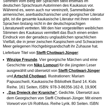
Stimmen vom Berg der Sprachen stellt erstmals im
deutschen Sprachraum Autorinnen des Kaukasus vor.
Während es, wenn auch nur vereinzelt, Sammelbände
armenischer, aserbaidschanischer und georgischer Literatur
gibt, ist die gesamte kaukasische Literatur mit ihren vielen
Sprachen bislang nicht in der deutschsprachigen
Literaturwelt vertreten. Mit den hier vorgestellten weiblichen
Stimmen des Kaukasus vermittelt das Buch einen ersten
Eindruck von der geradezu unglaublichen sprachlichen
Vielfalt, die in jener zwischen Kaspischem und Schwarzem
Meer gelegenen Hochgebirgsandschaft ihr Zuhause hat.
Lieferbare Titel von
Steffi Chotiwari-Jünger
:
Winzige Freunde
. Vier georgische Märchen und eine
Geschichte von
Niko Lomouri
für die jüngsten Leser
ausgewählt und übersetzt von
Steffi Chotiwari-Jünger
und
Artschil Chotiwari
. Illustrationen: Mariam
Papuaschwili, Kaukasische Bibliothek Band 14. Kids
Reihe. 161 Seiten, ISBN: 978-3-86356-162-8, 19,90€
„Das Dreieck der Kraniche“
. Gedichte. Übersetzt aus
dem Georgischen von Steffi Chotiwari-Jünger. Mit einem
Vorwort von Uli Rothfuss. Reihe Lyrik. 80 Seiten. ISBN