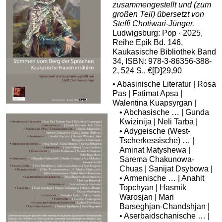
zusammengestellt und (zum
großen Teil) übersetzt von
Steffi Chotiwari-Jünger.
Ludwigsburg: Pop · 2025,
Reihe Epik Bd. 146,
Kaukasische Bibliothek Band
34, ISBN: 978-3-86356-388-
2, 524 S., €[D]29,90
• Abasinische Literatur | Rosa
Pas | Fatimat Apsa |
Walentina Kuapsyrgan |
• Abchasische … | Gunda
Kwizinija | Neli Tarba |
• Adygeische (West-
Tscherkessische) … |
Aminat Matyshewa |
Sarema Chakunowa-
Chuas | Sanijat Dsybowa |
• Armenische … | Anahit
Topchyan | Hasmik
Warosjan | Mari
Barseghjan-Chandshjan |
• Aserbaidschanische … |