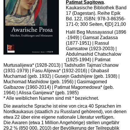
Patimat Sagitowa
.
Kaukasische Bibliothek Band
17 (Dagestan). Reihe Epik
Bd. 122, ISBN: 978-3-86356-
171-0; 300 Seiten, €[D] 21,00
Halil Beg Mussayassul (1896
-1949) | Gamsat Zadassa
(1877-1951) | Rassul
Gamsatow (1923-2003) |
Abdulmashid Chatschalow
(1925-1994) | Patimat
Murtusalijewa* (1928-2013) | Tadshudin Tajmas’chanow
(1931-1979) | Fasu Alijewa* (1932-2016) | Ghabasil
Muchamad (geb. 1932) | Gusejn Gadshijew (geb. 1938) |
Muchomad Mashidow (geb. 1956) | Gasimagomed
Galbazow (1960-2014) | Patimat Magomedowa* (geb.
1964) | Alissa Ganijewa* (geb. 1985)
* Alle weiblichen Namen sind mit * bezeichnet.
Die awarische Sprache ist eine von circa 40 Sprachen im
Nordkaukasus (staatlich zu Russland gehörend), von denen
etwa 22 über eine eigene nationale Literatur verfügen.
Die Awaren (etwa 1 Million Angehörige) stellen ungefähr
29,2 % (850 000, 2010) der Bevölkerung der Teilrepublik