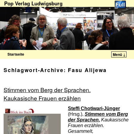
Pop Verlag Ludwigsburg
Startseite
Menü ↓
Zum Inhalt wechseln
Zum sekundären Inhalt wechseln
Schlagwort-Archive:
Fasu Alijewa
Stimmen vom Berg der Sprachen.
Kaukasische Frauen erzählen
Steffi Chotiwari-Jünger
(Hrsg.),
Stimmen vom Berg
der Sprachen
.
Kaukasische
Frauen erzählen.
Gesammelt,