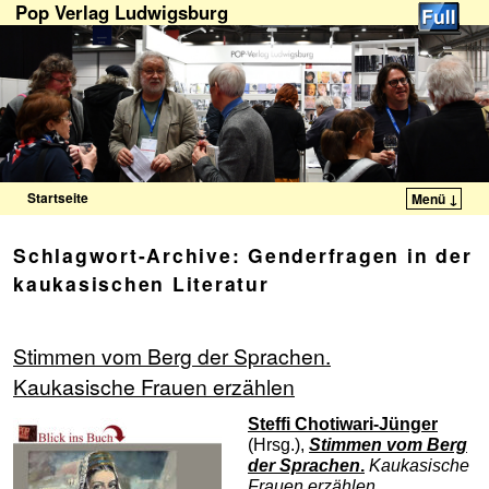
Pop Verlag Ludwigsburg
Startseite
Menü ↓
Zum Inhalt wechseln
Zum sekundären Inhalt wechseln
Schlagwort-Archive:
Genderfragen in der
kaukasischen Literatur
Stimmen vom Berg der Sprachen.
Kaukasische Frauen erzählen
Steffi Chotiwari-Jünger
(Hrsg.),
Stimmen vom Berg
der Sprachen
.
Kaukasische
Frauen erzählen.