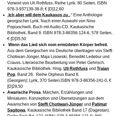
Vorwort von Uli Rothfuss. Reihe Lyrik. 80 Seiten. ISBN
978-3-937139-38-8; € [D]12,60
„
Ich aber will dem Kaukasos zu..
.“ Eine Anthologie
georgischer Lyrik. Nach einer Auswahl von Nino
Popiaschwili.
Buch mit Audio-CD.
Kaukasische
Bibliothek, Band 9. ISBN 978-3-86356-124-6, 578 Seiten,
€ [D]35,50
Wenn das Lied sich vom ermüdeten Körper befreit.
Aus dem Georgischen ins Deutsche übertragen von Steffi
Chotiwari-Jünger, Maja Lisowski, Benedikt Ledebur und
Crauss. Literarische Bearbeitung von Peter Gehrisch.
Kaukasische Bibliothek. Hrsg.
Uli Rothfuss
und
Traian
Pop
. Band 26. Reihe Orpheus Band 8.
(Georgien); Lyrik, 370 Seiten,ISBN 978-3-86356-241-0, €
[D]29,50
Awarische Prosa
. Märchen, Erzählungen und
Miniaturen. Konzeption und Übersetzungen aus dem
Awarischen von
Steffi Chotiwari-Jünger
und
Patimat
Sagitowa
. Kaukasische Bibliothek Band 17 (Dagestan).