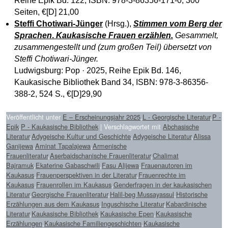
Reihe Epik Bd. 122, ISBN: 978-3-86356-171-0; 300
Seiten, €[D] 21,00
Steffi Chotiwari-Jünger
(Hrsg.),
Stimmen vom Berg der
Sprachen
.
Kaukasische Frauen erzählen.
Gesammelt,
zusammengestellt und (zum großen Teil) übersetzt von
Steffi Chotiwari-Jünger.
Ludwigsburg: Pop · 2025, Reihe Epik Bd. 146,
Kaukasische Bibliothek Band 34, ISBN: 978-3-86356-
388-2, 524 S., €[D]29,90
Veröffentlicht unter
E – Erscheinungsjahr 2025
,
L - Georgische Literatur
,
P -
Epik
,
P - Kaukasische Bibliothek
|
Verschlagwortet mit
Abchasische
Literatur
,
Adygeische Kultur und Geschichte
,
Adygeische Literatur
,
Alissa
Ganijewa
,
Aminat Tapalajewa
,
Armenische
Frauenliteratur
,
Aserbaidschanische Frauenliteratur
,
Chalimat
Bajramuk
,
Ekaterine Gabaschwili
,
Fasu Alijewa
,
Frauenautoren im
Kaukasus
,
Frauenperspektiven in der Literatur
,
Frauenrechte im
Kaukasus
,
Frauenrollen im Kaukasus
,
Genderfragen in der kaukasischen
Literatur
,
Georgische Frauenliteratur
,
Halil-beg Mussayassul
,
Historische
Erzählungen aus dem Kaukasus
,
Inguschische Literatur
,
Kabardinische
Literatur
,
Kaukasische Bibliothek
,
Kaukasische Epen
,
Kaukasische
Erzählungen
,
Kaukasische Familiengeschichten
,
Kaukasische