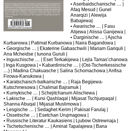
• Aserbaidschanische … |
Afaq Mesud | Gunel
Anarqizi | Alewija
Babajewa|
• Awarische … | Fasu
Alijewa | Alissa Ganijewa |
• Darginische … | Ajscha
Kurbanowa | Patimat Kurbanowa | Naira Bagandowa |
• Georgische … | Ekaterine Gabaschwili | Mariam Gariquli |
Ana Mcheidse | Iunona Guruli |
• Inguschische … | Eset Terkakijewa | Lejla Tamas’chanowa
| Inga Kusgowa | • Kabardinische … | (Ost-Tscherkessische
…) | Madina Chakuasche | Salina Schomachowa | Anfisa
Firowa-Kanukowa |
• Karatschaisch-balkarische … | Raja Begijewa-
Kutschmesowa | Chalimat Bajramuk |
• Kumykische … | Schejitchanum Alischewa |
• Lakische … | Kursi Qashlaqal | Mijasat Tschjurpaqal |
Shanna Abuqal | Mijasat Muslimowa |
• Lesgische … | Sedaghet Kerim | Pakisat Farulaj |
• Ossetische … | Esetchan Urujmagowa |
• Russische Literatur Kaukasiens | Ljubow Ostrewnaja |
• Tschetschenische … | Aminat Tapalajewa | Bana