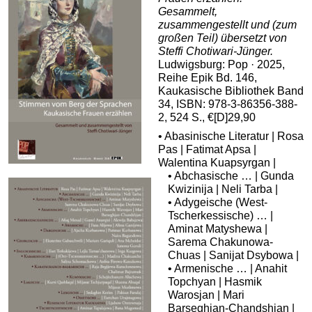
Gesammelt,
zusammengestellt und (zum
großen Teil) übersetzt von
Steffi Chotiwari-Jünger.
Ludwigsburg: Pop · 2025,
Reihe Epik Bd. 146,
Kaukasische Bibliothek Band
34, ISBN: 978-3-86356-388-
2, 524 S., €[D]29,90
• Abasinische Literatur | Rosa
Pas | Fatimat Apsa |
Walentina Kuapsyrgan |
• Abchasische … | Gunda
Kwizinija | Neli Tarba |
• Adygeische (West-
Tscherkessische) … |
Aminat Matyshewa |
Sarema Chakunowa-
Chuas | Sanijat Dsybowa |
• Armenische … | Anahit
Topchyan | Hasmik
Warosjan | Mari
Barseghjan-Chandshjan |