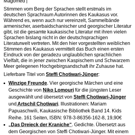
Magomed |
Stimmen vom Berg der Sprachen stellt erstmals im
deutschen Sprachraum Autorinnen des Kaukasus vor.
Während es, wenn auch nur vereinzelt, Sammelbände
armenischer, aserbaidschanischer und georgischer Literatur
gibt, ist die gesamte kaukasische Literatur mit ihren vielen
Sprachen bislang nicht in der deutschsprachigen
Literaturwelt vertreten. Mit den hier vorgestellten weiblichen
Stimmen des Kaukasus vermittelt das Buch einen ersten
Eindruck von der geradezu unglaublichen sprachlichen
Vielfalt, die in jener zwischen Kaspischem und Schwarzem
Meer gelegenen Hochgebirgsandschaft ihr Zuhause hat.
Lieferbare Titel von
Steffi Chotiwari-Jünger
:
Winzige Freunde
. Vier georgische Märchen und eine
Geschichte von
Niko Lomouri
für die jüngsten Leser
ausgewählt und übersetzt von
Steffi Chotiwari-Jünger
und
Artschil Chotiwari
. Illustrationen: Mariam
Papuaschwili, Kaukasische Bibliothek Band 14. Kids
Reihe. 161 Seiten, ISBN: 978-3-86356-162-8, 19,90€
„Das Dreieck der Kraniche“
. Gedichte. Übersetzt aus
dem Georgischen von Steffi Chotiwari-Jünger. Mit einem