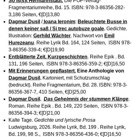
So is(s)t Hermannstadt
.
Die POP-Verlag-
Fragmentariumreihe, Bd. 15. ISBN: 978-3-86356-282-
3,186 Seiten, €[D]13,80
Dagmar Dusil
/
Ioana Ieronim
:
Beleuchtete Busse in
denen keiner saß / Şi trec autobuze goale
.
Gedichte.
Illustration:
Gerhild Wächter
. Nachwort von
Emil
Hurezeanu
. Reihe Lyrik Bd. 164, 124 Seiten, ISBN 978-
3-86356-339-4; €[D]19,90
Entblätterte Zeit. Kurzgeschichten
. Reihe Epik . Bd.
131, 196 Seiten, ISBN 978-3-86356-359-2; €[D]16,50
Mit Erinnerungen gepflastert.
Eine Anthologie von
Dagmar Dusil
.
Kartoniert, mit Schutzumschlag
(bedruckt). Reihe Fragmentarium, Bd. 28. ISBN: 978-3-
86356-367-7, 410 Seiten, €[D]25,00
Dagmar Dusil
,
Das Geheimnis der stummen Klänge
.
Roman. Reihe Epik . Bd. 149, 220 Seiten, ISBN 978-3-
86356-394-3; €[D]21,00
Kalte Tage.
Gedichte und lyrische Prosa
Ludwigsburg, 2026. Reihe Lyrik, Bd. 199 . Reihe Lyrik,
Bd. 199, 98 S., ISBN 978-3-86356-436-0; €[D]16,50