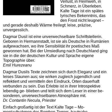
Verlust, in Heimweh, in
Schmerz, in Überleben.
Kalte Tage ist ein spätes
lyrisches Bekenntnis, das
den Frost nicht leugnet –
und gerade deshalb Wärme freilegt: leise, präzise,
unvergesslich.
Dagmar Dusil ist eine unverwechselbare Schriftstellerin.
Geboren in Hermannstadt, ist sie als Deutsche in Rumänien
aufgewachsen, wo ihre Sensibilität ihr poetisches Maß
gewonnen hat. Bei der Umsiedlung nach Deutschland ging
sie in die der deutschen Kultur und Sprache eigene
Topographie über.
Emil Hurezeanu
Dagmar Dusils Texte zeichnen sich durch Eleganz und ein
leises Staunen aus; sie wirken zugleich jugendlich und
reflektiert und vermitteln den Eindruck, Orten dauerhaft
verbunden zu sein. Das Erlebte ist in ihrer Introspektive
lebendig ge- blieben und teilt sich dem Leser in einer be-
sonderen, unverwechselbaren Atmosphäre mit.
Dr. Contantin Necula, Priester
Einfach großartig ist der Text Kalte Tage – Mo-
mentaufnahmen des Bomben-Terrors, hautnahe