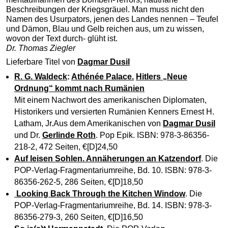
Beschreibungen der Kriegsgräuel. Man muss nicht den
Namen des Usurpators, jenen des Landes nennen – Teufel
und Dämon, Blau und Gelb reichen aus, um zu wissen,
wovon der Text durch- glüht ist.
Dr. Thomas Ziegler
Lieferbare Titel von
Dagmar Dusil
R. G. Waldeck
:
Athénée Palace.
Hitlers „Neue
Ordnung“ kommt nach Rumänien
Mit einem Nachwort des amerikanischen Diplomaten,
Historikers und versierten Rumänien Kenners Ernest H.
Latham, Jr.Aus dem Amerikanischen von
Dagmar Dusil
und Dr.
Gerlinde Roth
. Pop Epik. ISBN: 978-3-86356-
218-2, 472 Seiten, €[D]24,50
Auf leisen Sohlen. Annäherungen an Katzendorf
. Die
POP-Verlag-Fragmentariumreihe, Bd. 10. ISBN: 978-3-
86356-262-5, 286 Seiten, €[D]18,50
Looking Back Through the Kitchen Window
. Die
POP-Verlag-Fragmentariumreihe, Bd. 14. ISBN: 978-3-
86356-279-3, 260 Seiten, €[D]16,50