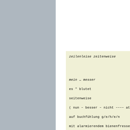
zeilenleise zeitenweise
mein
 … 
messer
es " blutet

seitenweise

( nun – besser – nicht –––– at
auf buchfühlung g/e/h/e/n

mit alarmierendem bienenfresse