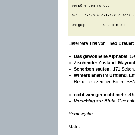
verpörendem mordton

s·i·l·b·e·n·w·e·i·s·e / sehr 
l
entgegen – – – w-a-c-h-s-e-

Lieferbare Titel von
Theo Breuer
:
Das gewonnene Alphabet
. G
Zischender Zustand. Mayröc
Scherben saufen.
171 Seiten.
Winterbienen im Urftland.
Emp
Reihe Lesezeichen Bd. 5. ISB
nicht weniger nicht mehr.
›Ge
Vorschlag zur Blüte
.
Gedichte
Herausgabe
Matrix