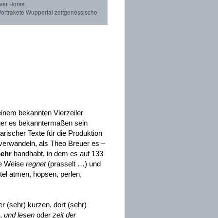
lver Horse
ortrakete
,
Wuppertal
,
zeitgenössische
 einem bekannten Vierzeiler
euer es bekanntermaßen sein
arischer Texte für die Produktion
 verwandeln, als Theo Breuer es –
mehr
handhabt, in dem es auf 133
he Weise
regnet
(prasselt …) und
el atmen, hopsen, perlen,
er (sehr) kurzen, dort (sehr)
,
und lesen
oder
zeit der