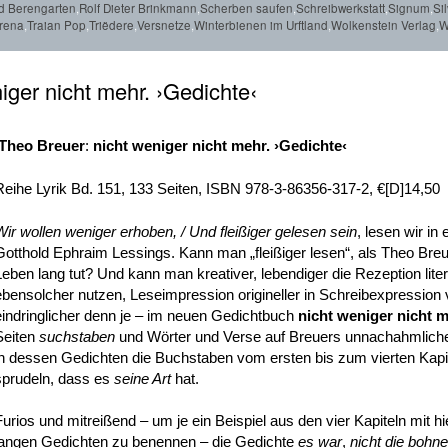
d Berengarten
,
Rolf Dieter Brinkmann
,
Scherben saufen
,
Schreibwerkstatt
,
Signum
,
Si
Arena
,
Traian Pop
,
Triëdere
,
Versnetze
,
Winterbienen im Urftland
,
Wolkenstein Verlag
,
W
iger nicht mehr. ›Gedichte‹
Theo Breuer
:
nicht weniger nicht mehr. ›Gedichte‹
Reihe Lyrik Bd. 151, 133 Seiten, ISBN 978-3-86356-317-2, €[D]14,50
Wir wollen weniger erhoben, / Und fleißiger gelesen sein
, lesen wir in
Gotthold Ephraim Lessings. Kann man „fleißiger lesen“, als Theo Br
Leben lang tut? Und kann man kreativer, lebendiger die Rezeption liter
ebensolcher nutzen, Leseimpression origineller in Schreibexpression
eindringlicher denn je – im neuen Gedichtbuch
nicht weniger nicht 
Seiten
suchstaben
und Wörter und Verse auf Breuers unnachahmlic
in dessen Gedichten die Buchstaben vom ersten bis zum vierten Kapit
sprudeln, dass es
seine Art
hat.
Furios und mitreißend – um je ein Beispiel aus den vier Kapiteln mit hi
langen Gedichten zu benennen – die Gedichte
es war
,
nicht die bohne