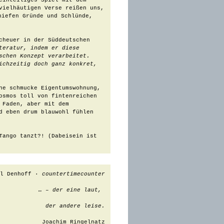
inteiliges Spiel mit dem 
vielhäutigen Verse reißen uns, 
iefen Gründe und Schlünde, 
cheuer in der Süddeutschen 
teratur, indem er diese 
chen Konzept verarbeitet. 
ichzeitig doch ganz konkret, 
ne schmucke Eigentumswohnung, 
osmos toll von fintenreichen 
Faden, aber mit dem 
d eben drum blauwohl fühlen 
Tango tanzt?! (Dabeisein ist 
el Denhoff · 
countertimecounter
… – der eine laut, 
der andere leise.
Joachim Ringelnatz
