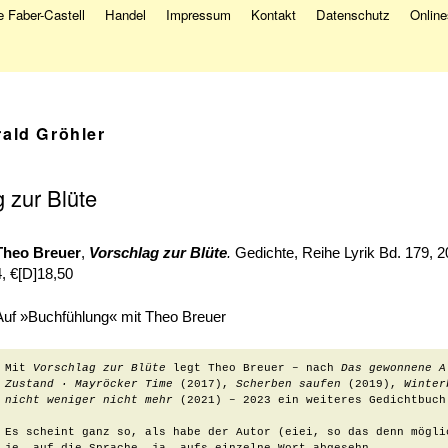
 Faber-Castell
Handel
Impressum
Kontakt
Datenschutz
Onlin
rald Gröhler
 zur Blüte
Theo Breuer
,
Vorschlag zur Blüte
.
Gedichte, Reihe Lyrik Bd. 179, 
4, €[D]18,50
Auf »Buchfühlung« mit Theo Breuer
Mit 
Vorschlag zur Blüte
 legt Theo Breuer – nach 
Das gewonnene A
Zustand ∙ Mayröcker Time
 (2017), 
Scherben saufen
 (2019), 
Winter
nicht weniger nicht mehr
 (2021) – 2023 ein weiteres Gedichtbuch
Es scheint ganz so, als habe der Autor (eiei, so das denn mögli