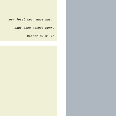
Wer jetzt kein Haus hat, 
baut sich keines mehr.
Rainer M. Rilke