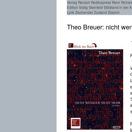
Verlag
,
Reclam
,
Redfoxpress
,
Reim
,
Richar
Edition
,
Sistig
,
Steinfeld
,
Stillstand in der 
Lyrik
,
Zischender Zustand
,
Zülpich
Theo Breuer: nicht wen