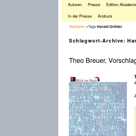
Autoren
Presse
Edition Akademie
In der Presse
Andruck
Startseite
→Tags
Harald Gröhler
Schlagwort-Archive:
Ha
Theo Breuer, Vorschlag