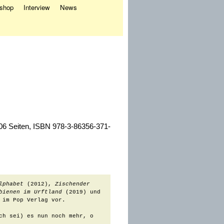
eshop
Interview
News
206 Seiten, ISBN 978-3-86356-371-
lphabet
 (2012), 
Zischender 
bienen im Urftland
 (2019) und 
 im Pop Verlag vor.

ch sei) es nun noch mehr, o 