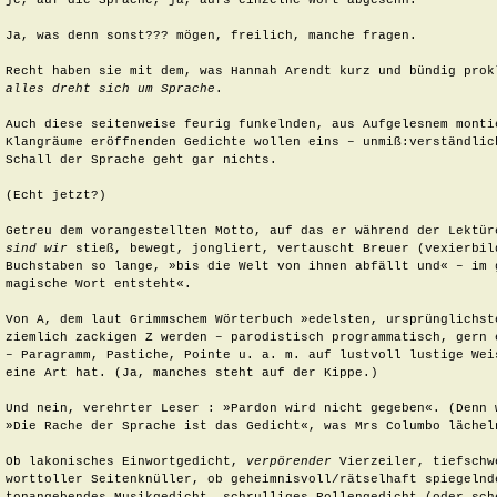
je, auf die Sprache, ja, aufs einzelne Wort abgesehn.

Ja, was denn sonst??? mögen, freilich, manche fragen. 

Recht haben sie mit dem, was Hannah Arendt kurz und bündig prok
alles dreht sich um Sprache
.

Auch diese seitenweise feurig funkelnden, aus Aufgelesnem monti
Klangräume eröffnenden Gedichte wollen eins – unmiß:verständlich
Schall der Sprache geht gar nichts.

(Echt jetzt?)

Getreu dem vorangestellten Motto, auf das er während der Lektür
sind wir
 stieß, bewegt, jongliert, vertauscht Breuer (vexierbild
Buchstaben so lange, »bis die Welt von ihnen abfällt und« – im 
magische Wort entsteht«.

Von A, dem laut Grimmschem Wörterbuch »edelsten, ursprünglichste
ziemlich zackigen Z werden – parodistisch programmatisch, gern 
– Paragramm, Pastiche, Pointe u. a. m. auf lustvoll lustige Weis
eine Art hat. (Ja, manches steht auf der Kippe.)

Und nein, verehrter Leser : »Pardon wird nicht gegeben«. (Denn 
»Die Rache der Sprache ist das Gedicht«, was Mrs Columbo lächeln
Ob lakonisches Einwortgedicht, 
verpörender
 Vierzeiler, tiefschw
worttoller Seitenknüller, ob geheimnisvoll/rätselhaft spiegelnde