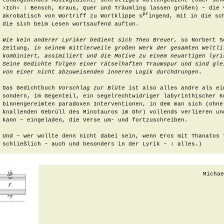
tonangebendes Musikgedicht, schrulliges Rollengedicht (oder sche
›Ich‹ : Bensch, Kraus, Quer und Träumling lassen grüßen) – die 
pr
akrobatisch von Wortriff zu Wortklippe s
ingend, mit in die sch
die sich beim Lesen wortsaufend auftun.

Wie kein anderer Lyriker bedient sich Theo Breuer, 
so Norbert S
Zeitung,
 in seinem mittlerweile großen Werk der gesamten Weltli
kombiniert, assimiliert und die Motive zu einem neuartigen lyris
Seine Gedichte folgen einer rätselhaften Traumspur und sind gle
von einer nicht abzuweisenden inneren Logik durchdrungen
.

Das Gedichtbuch 
Vorschlag zur Blüte
 ist also alles andre als ei
sondern, im Gegenteil, ein segelrechtwidriger labyrinthischer K
binnengereimten paradoxen Interventionen, in dem man sich (ohne 
knallenden Gebrüll des Minotauros im Ohr) vollends verlieren un
kann – eingeladen, die Verse um- und fortzuschreiben.

Und – wer wollte denn nicht dabei sein, wenn Eros mit Thanatos 
schließlich – auch und besonders in der Lyrik – : alles.)
 Micha