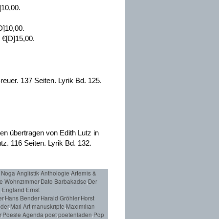
]10,00.
D]10,00.
 €[D]15,00.
euer. 137 Seiten. Lyrik Bd. 125.
n übertragen von Edith Lutz in
. 116 Seiten. Lyrik Bd. 132.
 Noga
,
Anglistik
,
Anthologie
,
Artemis &
he Wohnzimmer
,
Dato Barbakadse
,
Der
l
,
England
,
Ernst
er
,
Hans Bender
,
Harald Gröhler
,
Horst
nder
,
Mail Art
,
manuskripte
,
Maximilian
r
,
Poesie Agenda
,
poet
,
poetenladen
,
Pop