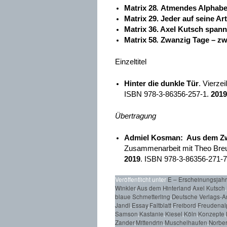
Matrix 28
.
Atmendes Alphabe
Matrix 29. Jeder auf seine Ar
Matrix 36. Axel Kutsch span
Matrix 58
.
Zwanzig Tage – zw
Einzeltitel
Hinter die dunkle Tür
. Vierze
ISBN 978-3-86356-257-1.
2019
Übertragung
Admiel Kosman: Aus dem Zw
Zusammenarbeit mit Theo Breue
2019
. ISBN 978-3-86356-271-7.
Veröffentlicht unter
E – Erscheinungsjah
Winkler
,
Aus dem Hinterland
,
Axel Kutsch
,
blaue Schmetterling
,
Deutsche Verlags-An
Jandl
,
Essay
,
Faltblatt
,
Freibord
,
Freudenal
Samson
,
Kastanie
,
Kiesel
,
Köln
,
Konzepte
,
Zander
,
Mittendrin
,
Muschelhaufen
,
Norber