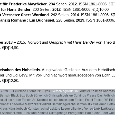
t für
Friederike Mayröcker
. 294 Seiten.
2012
. ISSN 1861-8006. €[D
t für Hans Bender
. 200 Seiten.
2012
. ISSN 1861-8006. €[D]10,00.
nt Versnetze übers Wortland
. 242 Seiten.
2014
. ISSN 1861-8006. €[
anzig Romane : Ein Buchspiel
.
228 Seiten.
2019
. ISSN 1861-8006.
iler 2013 – 2015. Vorwort und
Gespräch mit Hans Bender
von Theo Br
. €[D]14,90.
ischen des Hohelied
s
. Ausgewählte Gedichte. Aus dem Hebräische
r und Udi Levy. Mit Vor- und Nachwort herausgegeben von Edith Lutz
 €[D]12,80.
r 2023
,
L - Deutsche Literatur
,
P - Lyrik
|
Verschlagwortet mit
Admiel Kosman
,
Andreas
Bensch
,
Black Box
,
Buch
,
Bürvenich
,
Christoph Leisten
,
Corvinus Presse
,
Das Fröhlic
stalt
,
die horen
,
Edition Art Science
,
edition bauwagen
,
Edition Faust
,
Edition YE
,
Eife
phabet
,
Friederike Mayröcker
,
Gedicht
,
Gemäldegedicht
,
Germanistik
,
Guillermo Deisl
Kraus
,
Künstlerbuch
,
Kunstschachtel
,
Lektüre
,
Lesen
,
Lilienfeld Verlag
,
Lyrik
,
Lyrikkale
t Scheuer
,
Ohne Punkt und Komma
,
Ostragehege
,
Paragramm
,
Paul Celan
,
Peer Que