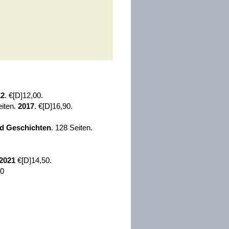
12
. €[D]12,00.
eiten.
2017
. €[D]16,90.
nd Geschichten
. 128 Seiten.
2021
€[D]14,50.
50