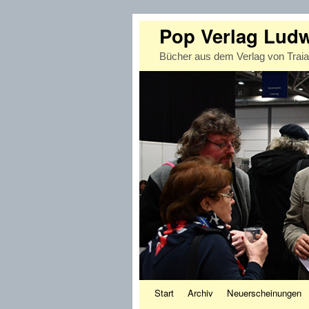
Pop Verlag Lud
Bücher aus dem Verlag von Trai
Zum Inhalt wechseln
Zum sekundären Inhalt wechseln
Start
Archiv
Neuerscheinungen