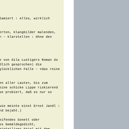
lamiert : 
Alles, wirklich 
erten, Klangbilder malenden, 
 – klarstellen : Ohne den 
e von Gila Lustigers Roman 
So 
lich gesprochen) die 
glücklichen Falle – »das reine 
n aller Laute«, bis zum 
eine schicke Lippe riskierend 
e probiert, daß es nur so 
wie meinte einst Ernst Jandl : 
d bejaht.)

eifendes Sonett oder 
s Gemäldegedicht, 