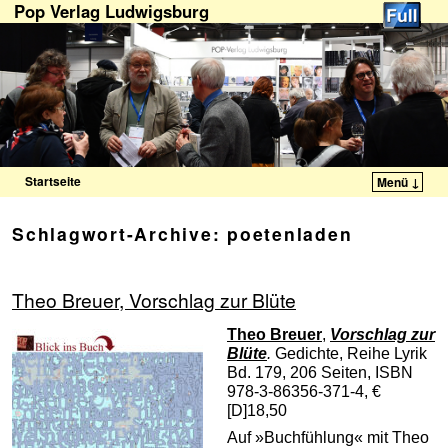
Pop Verlag Ludwigsburg
Startseite
Menü ↓
Zum Inhalt wechseln
Zum sekundären Inhalt wechseln
Schlagwort-Archive:
poetenladen
Theo Breuer, Vorschlag zur Blüte
Theo Breuer
,
Vorschlag zur
Blüte
.
Gedichte, Reihe Lyrik
Bd. 179, 206 Seiten, ISBN
978-3-86356-371-4, €
[D]18,50
Auf »Buchfühlung« mit Theo