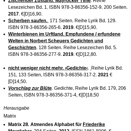
Zischender Zustand. Mayröcker Time
. Reihe
Lesezeichen Bd. 1. ISBN 978-3-86356-152-9. 200 Seiten.
2017
. €[D]16,90.
Scherben saufen.
171 Seiten. Reihe Lyrik Bd. 129.
ISBN 978-3-86356-265-6.
2019
. €[D]15,90.
Winterbienen im Urftland.
Empfundene / erfundene
Welten in Norbert Scheuers Gedichten und
Geschichten
. 128 Seiten. Reihe Lesezeichen Bd. 5.
ISBN 978-3-86356-277-9.
2019
. €[D]12,80.
nicht weniger nicht mehr.
›Gedichte‹
.
Reihe Lyrik Bd.
151, 133 Seiten, ISBN 978-3-86356-317-2.
2021
€
[D]14,50.
Vorschlag zur Blüte
.
Gedichte, Reihe Lyrik Bd. 179, 206
Seiten, ISBN 978-3-86356-371-4, €[D]18,50
Herausgabe
Matrix
Matrix 28
.
Atmendes Alphabet für
Friederike