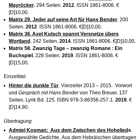
Mayröcker
. 294 Seiten.
2012
. ISSN 1861-8006. €
[D]10,00.
Matrix 29. Jeder auf seine Art für Hans Bender
. 200
Seiten.
2012
. ISSN 1861-8006. €[D]10,00.
Matrix 36. Axel Kutsch spannt Versnetze übers
Wortland
. 242 Seiten.
2014
. ISSN 1861-8006. €[D]10,00.
Matrix 58
.
Zwanzig Tage – zwanzig Romane : Ein
Buchspiel
.
228 Seiten.
2019
. ISSN 1861-8006. €
[D]15,00.
Einzeltitel
Hinter die dunkle Tür
. Vierzeiler 2013 – 2015. Vorwort
und
Gespräch mit Hans Bender
von Theo Breuer. 137
Seiten. Lyrik Bd. 125. ISBN 978-3-86356-257-1.
2019
. €
[D]14,90.
Übertragung
Admiel Kosman: Aus dem Zwischen des Hohelied
s
.
Ausgewählte Gedichte. Aus dem Hebräischen übertragen