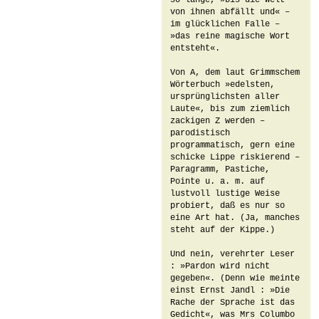
so lange, »bis die Welt 
von ihnen abfällt und« – 
im glücklichen Falle – 
»das reine magische Wort 
entsteht«.

Von A, dem laut Grimmschem 
Wörterbuch »edelsten, 
ursprünglichsten aller 
Laute«, bis zum ziemlich 
zackigen Z werden – 
parodistisch 
programmatisch, gern eine 
schicke Lippe riskierend – 
Paragramm, Pastiche, 
Pointe u. a. m. auf 
lustvoll lustige Weise 
probiert, daß es nur so 
eine Art hat. (Ja, manches 
steht auf der Kippe.)

Und nein, verehrter Leser 
: »Pardon wird nicht 
gegeben«. (Denn wie meinte 
einst Ernst Jandl : »Die 
Rache der Sprache ist das 
Gedicht«, was Mrs Columbo 