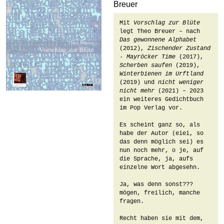
Breuer
Mit 
Vorschlag zur Blüte
legt Theo Breuer – nach 
Das gewonnene Alphabet
(2012), 
Zischender Zustand 
∙ Mayröcker Time
 (2017), 
Scherben saufen
 (2019), 
Winterbienen im Urftland
(2019) und 
nicht weniger 
nicht mehr
 (2021) – 2023 
ein weiteres Gedichtbuch 
im Pop Verlag vor.

Es scheint ganz so, als 
habe der Autor (eiei, so 
das denn möglich sei) es 
nun noch mehr, o je, auf 
die Sprache, ja, aufs 
einzelne Wort abgesehn.

Ja, was denn sonst??? 
mögen, freilich, manche 
fragen. 

Recht haben sie mit dem, 