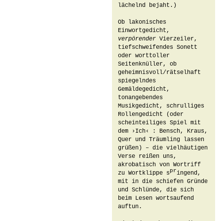
lächelnd bejaht.)

Ob lakonisches 
Einwortgedicht, 
verpörender
 Vierzeiler, 
tiefschweifendes Sonett 
oder worttoller 
Seitenknüller, ob 
geheimnisvoll/rätselhaft 
spiegelndes 
Gemäldegedicht, 
tonangebendes 
Musikgedicht, schrulliges 
Rollengedicht (oder 
scheinteiliges Spiel mit 
dem ›Ich‹ : Bensch, Kraus, 
Quer und Träumling lassen 
grüßen) – die vielhäutigen 
Verse reißen uns, 
akrobatisch von Wortriff 
pr
zu Wortklippe s
ingend, 
mit in die schiefen Gründe 
und Schlünde, die sich 
beim Lesen wortsaufend 
auftun.
