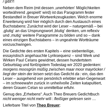
/ gibt
?!
Neben dem Reim (mit dessen ‚unerhörten‘ Möglichkeiten
wortwährend ‚gespielt‘ wird) ist das Paragramm fester
Bestandteil in Breuer Wortwerkzeugkasten. Welch enorme
Erweiterung wird hier möglich durch den Austausch eines
Buchstabens: Zunächst wird der Leser – naturgemäß – bei
‚glutig‘ an das Ursprungswort ‚blutig‘ denken, um reflexiv
und ‚mutig‘ weitere Paragramme zu bilden und so – dank
eines einzigen Buchstabens – in ungeahnte Wortträume
vorzuschwingen.
Die Gedichte des ersten Kapitels – eine siebenteilige,
essayistisch angehauchte Lyriksequenz – sind Werk und
Wirken Paul Celans gewidmet, dessen hundertstem
Geburtstag und fünfzigstem Todestag wir 2020 gedenken:
morgens moosgrün müßig zwischen maar moor mayröcker /
liegt der stein der leisen
setzt das Gedicht
da :
ein, das den
Leser – ausgehend von persönlich erlebter
wlan
-Gegenwart
– im
schneewahn
zurück in unheilvolle Zeiten katapultiert,
deren Grauen Celan so unmittelbar erfuhr.
Genug des „Erhebens“. Auch Theo Breuers Gedichtbuch
nicht weniger nicht mehr
will :
fleißiger gelesen sein
…
Lieferbare Titel von
Theo Breuer
: