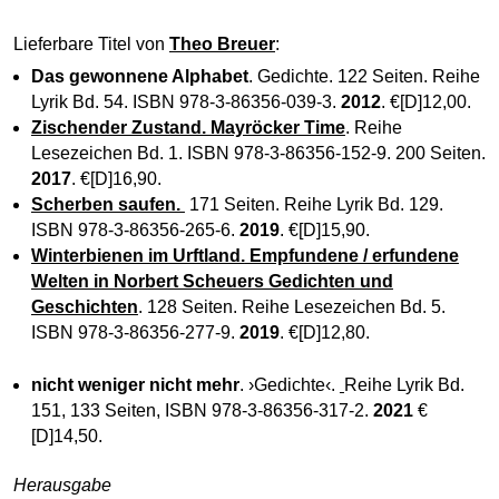
Lieferbare Titel von
Theo Breuer
:
Das gewonnene Alphabet
. Gedichte. 122 Seiten. Reihe
Lyrik Bd. 54. ISBN 978-3-86356-039-3.
2012
. €[D]12,00.
Zischender Zustand. Mayröcker Time
. Reihe
Lesezeichen Bd. 1. ISBN 978-3-86356-152-9. 200 Seiten.
2017
. €[D]16,90.
Scherben saufen.
171 Seiten. Reihe Lyrik Bd. 129.
ISBN 978-3-86356-265-6.
2019
. €[D]15,90.
Winterbienen im Urftland.
Empfundene / erfundene
Welten in Norbert Scheuers Gedichten und
Geschichten
. 128 Seiten. Reihe Lesezeichen Bd. 5.
ISBN 978-3-86356-277-9.
2019
. €[D]12,80.
nicht weniger nicht mehr
. ›Gedichte‹.
Reihe Lyrik Bd.
151, 133 Seiten, ISBN 978-3-86356-317-2.
2021
€
[D]14,50.
Herausgabe