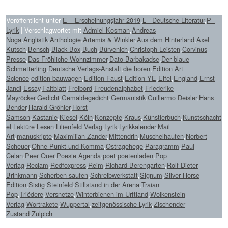
Veröffentlicht unter
E – Erscheinungsjahr 2019
,
L - Deutsche Literatur
,
P -
Lyrik
|
Verschlagwortet mit
Admiel Kosman
,
Andreas
Noga
,
Anglistik
,
Anthologie
,
Artemis & Winkler
,
Aus dem Hinterland
,
Axel
Kutsch
,
Bensch
,
Black Box
,
Buch
,
Bürvenich
,
Christoph Leisten
,
Corvinus
Presse
,
Das Fröhliche Wohnzimmer
,
Dato Barbakadse
,
Der blaue
Schmetterling
,
Deutsche Verlags-Anstalt
,
die horen
,
Edition Art
Science
,
edition bauwagen
,
Edition Faust
,
Edition YE
,
Eifel
,
England
,
Ernst
Jandl
,
Essay
,
Faltblatt
,
Freibord
,
Freudenalphabet
,
Friederike
Mayröcker
,
Gedicht
,
Gemäldegedicht
,
Germanistik
,
Guillermo Deisler
,
Hans
Bender
,
Harald Gröhler
,
Horst
Samson
,
Kastanie
,
Kiesel
,
Köln
,
Konzepte
,
Kraus
,
Künstlerbuch
,
Kunstschacht
el
,
Lektüre
,
Lesen
,
Lilienfeld Verlag
,
Lyrik
,
Lyrikkalender
,
Mail
Art
,
manuskripte
,
Maximilian Zander
,
Mittendrin
,
Muschelhaufen
,
Norbert
Scheuer
,
Ohne Punkt und Komma
,
Ostragehege
,
Paragramm
,
Paul
Celan
,
Peer Quer
,
Poesie Agenda
,
poet
,
poetenladen
,
Pop
Verlag
,
Reclam
,
Redfoxpress
,
Reim
,
Richard Berengarten
,
Rolf Dieter
Brinkmann
,
Scherben saufen
,
Schreibwerkstatt
,
Signum
,
Silver Horse
Edition
,
Sistig
,
Steinfeld
,
Stillstand in der Arena
,
Traian
Pop
,
Triëdere
,
Versnetze
,
Winterbienen im Urftland
,
Wolkenstein
Verlag
,
Wortrakete
,
Wuppertal
,
zeitgenössische Lyrik
,
Zischender
Zustand
,
Zülpich