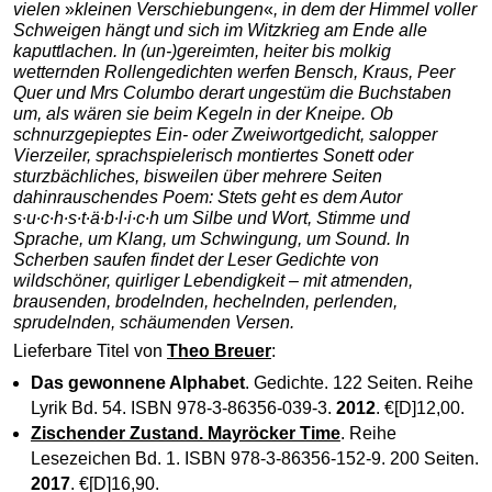
vielen
»
kleinen Verschiebungen
«
, in dem
der
Himmel voller
Schweigen hängt
und sich im
Witzkrieg
am Ende alle
kaputtlachen
. In (un-)gereimten, heiter bis
molkig
wetternden Rollengedichten werfen Bensch, Kraus, Peer
Quer und Mrs Columbo derart ungestüm die Buchstaben
um, als wären sie beim Kegeln in der Kneipe. Ob
schnurzgepieptes
Ein- oder Zweiwortgedicht, salopper
Vierzeiler, sprachspielerisch montiertes Sonett oder
sturzbächliches
, bisweilen über mehrere Seiten
dahinrauschendes Poem: Stets geht es dem Autor
s∙u∙c∙h∙s∙t∙ä∙b∙l∙i∙c∙h
um Silbe und Wort, Stimme und
Sprache, um Klang, um Schwingung, um Sound. In
Scherben saufen
findet der Leser Gedichte von
wildschöner
, quirliger Lebendigkeit – mit atmenden,
brausenden, brodelnden, hechelnden, perlenden,
sprudelnden, schäumenden Versen
.
Lieferbare Titel von
Theo Breuer
:
Das gewonnene Alphabet
. Gedichte. 122 Seiten. Reihe
Lyrik Bd. 54. ISBN 978-3-86356-039-3.
2012
. €[D]12,00.
Zischender Zustand. Mayröcker Time
. Reihe
Lesezeichen Bd. 1. ISBN 978-3-86356-152-9. 200 Seiten.
2017
. €[D]16,90.