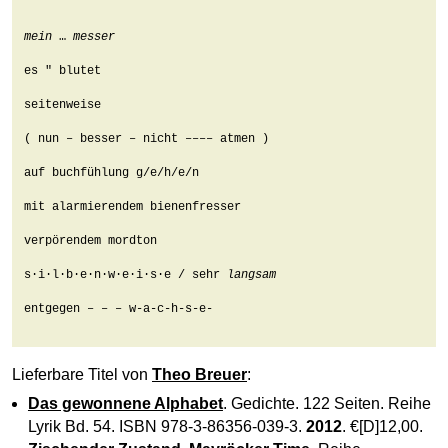
mein
 … 
messer
es " blutet

seitenweise

( nun – besser – nicht –––– atmen )

auf buchfühlung g/e/h/e/n

mit alarmierendem bienenfresser

verpörendem mordton

s·i·l·b·e·n·w·e·i·s·e / sehr 
langsam
entgegen – – – w-a-c-h-s-e-

Lieferbare Titel von
Theo Breuer
:
Das gewonnene Alphabet
. Gedichte. 122 Seiten. Reihe
Lyrik Bd. 54. ISBN 978-3-86356-039-3.
2012
. €[D]12,00.