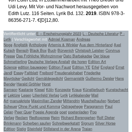
Udi Levy. Mit Vor- und Nachwort herausgegeben von
Edith Lutz. 116 Seiten. Lyrik Bd. 132.
2019
. ISBN 978-3-
86356-271-7. €[D]12,80.
Veröffentlicht unter
E – Erscheinungsjahr 2023
,
L - Deutsche Literatur
,
P -
Lyrik
|
Verschlagwortet mit
Admiel Kosman
,
Andreas
Noga
,
Anglistik
,
Anthologie
,
Artemis & Winkler
,
Aus dem Hinterland
,
Axel
Kutsch
,
Bensch
,
Black Box
,
Buch
,
Bürvenich
,
Christoph Leisten
,
Corvinus
Presse
,
Das Fröhliche Wohnzimmer
,
Dato Barbakadse
,
Der blaue
Schmetterling
,
Deutsche Verlags-Anstalt
,
die horen
,
Edition Art
Science
,
edition bauwagen
,
Edition Faust
,
Edition YE
,
Eifel
,
England
,
Ernst
Jandl
,
Essay
,
Faltblatt
,
Freibord
,
Freudenalphabet
,
Friederike
Mayröcker
,
Gedicht
,
Gemäldegedicht
,
Germanistik
,
Guillermo Deisler
,
Hans
Bender
,
Harald Gröhler
,
Horst
Samson
,
Kastanie
,
Kiesel
,
Köln
,
Konzepte
,
Kraus
,
Künstlerbuch
,
Kunstschacht
el
,
Lektüre
,
Lesen
,
Lilienfeld Verlag
,
Lyrik
,
Lyrikkalender
,
Mail
Art
,
manuskripte
,
Maximilian Zander
,
Mittendrin
,
Muschelhaufen
,
Norbert
Scheuer
,
Ohne Punkt und Komma
,
Ostragehege
,
Paragramm
,
Paul
Celan
,
Peer Quer
,
Poesie Agenda
,
poet
,
poetenladen
,
Pop
Verlag
,
Reclam
,
Redfoxpress
,
Reim
,
Richard Berengarten
,
Rolf Dieter
Brinkmann
,
Scherben saufen
,
Schreibwerkstatt
,
Signum
,
Silver Horse
Edition
,
Sistig
,
Steinfeld
,
Stillstand in der Arena
,
Traian