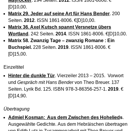
Mayröcker
. 294 Seiten.
2012
. ISSN 1861-8006. €
[D]10,00.
Matrix 29. Jeder auf seine Art für Hans Bender
. 200
Seiten.
2012
. ISSN 1861-8006. €[D]10,00.
Matrix 36. Axel Kutsch spannt Versnetze übers
Wortland
. 242 Seiten.
2014
. ISSN 1861-8006. €[D]10,00.
Matrix 58
.
Zwanzig Tage – zwanzig Romane : Ein
Buchspiel
.
228 Seiten.
2019
. ISSN 1861-8006. €
[D]15,00.
Einzeltitel
Hinter die dunkle Tür
. Vierzeiler 2013 – 2015. Vorwort
und
Gespräch mit Hans Bender
von Theo Breuer. 137
Seiten. Lyrik Bd. 125. ISBN 978-3-86356-257-1.
2019
. €
[D]14,90.
Übertragung
Admiel Kosman: Aus dem Zwischen des Hohelied
s
.
Ausgewählte Gedichte. Aus dem Hebräischen übertragen
von Edith Lutz in Zusammenarbeit mit Theo Breuer und