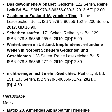
Das gewonnene Alphabet
. Gedichte. 122 Seiten. Reihe
Lyrik Bd. 54. ISBN 978-3-86356-039-3.
2012
. €[D]12,00.
Zischender Zustand. Mayröcker Time
. Reihe
Lesezeichen Bd. 1. ISBN 978-3-86356-152-9. 200 Seiten.
2017
. €[D]16,90.
Scherben saufen.
171 Seiten. Reihe Lyrik Bd. 129.
ISBN 978-3-86356-265-6.
2019
. €[D]15,90.
Winterbienen im Urftland.
Empfundene / erfundene
Welten in Norbert Scheuers Gedichten und
Geschichten
. 128 Seiten. Reihe Lesezeichen Bd. 5.
ISBN 978-3-86356-277-9.
2019
. €[D]12,80.
nicht weniger nicht mehr.
›Gedichte‹
.
Reihe Lyrik Bd.
151, 133 Seiten, ISBN 978-3-86356-317-2.
2021
€
[D]14,50.
Herausgabe
Matrix
Matrix 28
.
Atmendes Alphabet für
Friederike