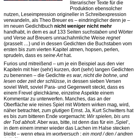
literarischer Texte für die
Produktion ebensolcher
nutzen, Leseimpression origineller in Schreibexpression
verwandeln, als Theo Breuer es – eindringlicher denn je –
im neuen Gedichtbuch
nicht weniger nicht mehr
handhabt, in dem es auf 133 Seiten
suchstaben
und Wörter
und Verse auf Breuers unnachahmliche Weise
regnet
(prasselt …) und in dessen Gedichten die Buchstaben vom
ersten bis zum vierten Kapitel atmen, hopsen, perlen,
sprudeln, dass es
seine Art
hat.
Furios und mitreißend – um je ein Beispiel aus den vier
Kapiteln mit hier (sehr) kurzen, dort (sehr) langen Gedichten
zu benennen – die Gedichte
es war
,
nicht die bohne
,
und
lesen
oder
zeit der schlüsse
, in dessen sieben Versen
soviel Welt, soviel Para- und Gegenwelt steckt, dass es
einem Frevel gleichkäme, einzelne Aspekte einem
Kommentar zu unterwerfen. Manches, das an der
Oberfläche wie reines Spiel mit Wörtern wirken mag, wird,
näher betrachtet, zum
glutigen
Ernst. Ja, Kurt Schwitters hat
es bis zum bitteren Ende vorgemacht:
Wir spielen, bis uns
der Tod abholt
. Aber was, bitte, ist denn das für ein ‚Spiel‘,
in dem einem immer wieder das Lachen im Halse stecken
bleibt – wenn etwa im
wortversuch
:
ein mord / den / andren