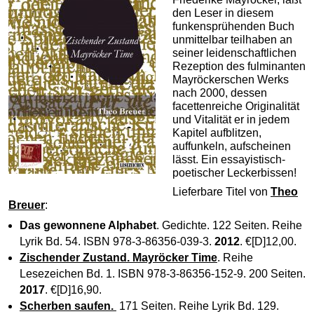
den Leser in diesem
funkensprühenden Buch
unmittelbar teilhaben an
seiner leidenschaftlichen
Rezeption des fulminanten
Mayröckerschen Werks
nach 2000, dessen
facettenreiche Originalität
und Vitalität er in jedem
Kapitel aufblitzen,
auffunkeln, aufscheinen
lässt. Ein essayistisch-
poetischer Leckerbissen!
Lieferbare Titel von
Theo
Breuer
:
Das gewonnene Alphabet
. Gedichte. 122 Seiten. Reihe
Lyrik Bd. 54. ISBN 978-3-86356-039-3.
2012
. €[D]12,00.
Zischender Zustand. Mayröcker Time
. Reihe
Lesezeichen Bd. 1. ISBN 978-3-86356-152-9. 200 Seiten.
2017
. €[D]16,90.
Scherben saufen.
171 Seiten. Reihe Lyrik Bd. 129.