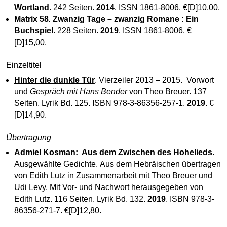
Wortland
. 242 Seiten.
2014
. ISSN 1861-8006. €[D]10,00.
Matrix 58
.
Zwanzig Tage – zwanzig Romane : Ein
Buchspiel
.
228 Seiten.
2019
. ISSN 1861-8006. €
[D]15,00.
Einzeltitel
Hinter die dunkle Tür
. Vierzeiler 2013 – 2015. Vorwort
und
Gespräch mit Hans Bender
von Theo Breuer. 137
Seiten. Lyrik Bd. 125. ISBN 978-3-86356-257-1.
2019
. €
[D]14,90.
Übertragung
Admiel Kosman: Aus dem Zwischen des Hohelied
s
.
Ausgewählte Gedichte. Aus dem Hebräischen übertragen
von Edith Lutz in Zusammenarbeit mit Theo Breuer und
Udi Levy. Mit Vor- und Nachwort herausgegeben von
Edith Lutz. 116 Seiten. Lyrik Bd. 132.
2019
. ISBN 978-3-
86356-271-7. €[D]12,80.