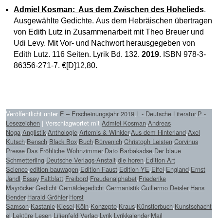
Admiel Kosman: Aus dem Zwischen des Hohelied
s
.
Ausgewählte Gedichte. Aus dem Hebräischen übertragen
von Edith Lutz in Zusammenarbeit mit Theo Breuer und
Udi Levy. Mit Vor- und Nachwort herausgegeben von
Edith Lutz. 116 Seiten. Lyrik Bd. 132.
2019
. ISBN 978-3-
86356-271-7. €[D]12,80.
Veröffentlicht unter
E – Erscheinungsjahr 2019
,
L - Deutsche Literatur
,
P -
Lesezeichen
|
Verschlagwortet mit
Admiel Kosman
,
Andreas
Noga
,
Anglistik
,
Anthologie
,
Artemis & Winkler
,
Aus dem Hinterland
,
Axel
Kutsch
,
Bensch
,
Black Box
,
Buch
,
Bürvenich
,
Christoph Leisten
,
Corvinus
Presse
,
Das Fröhliche Wohnzimmer
,
Dato Barbakadse
,
Der blaue
Schmetterling
,
Deutsche Verlags-Anstalt
,
die horen
,
Edition Art
Science
,
edition bauwagen
,
Edition Faust
,
Edition YE
,
Eifel
,
England
,
Ernst
Jandl
,
Essay
,
Faltblatt
,
Freibord
,
Freudenalphabet
,
Friederike
Mayröcker
,
Gedicht
,
Gemäldegedicht
,
Germanistik
,
Guillermo Deisler
,
Hans
Bender
,
Harald Gröhler
,
Horst
Samson
,
Kastanie
,
Kiesel
,
Köln
,
Konzepte
,
Kraus
,
Künstlerbuch
,
Kunstschacht
el
,
Lektüre
,
Lesen
,
Lilienfeld Verlag
,
Lyrik
,
Lyrikkalender
,
Mail