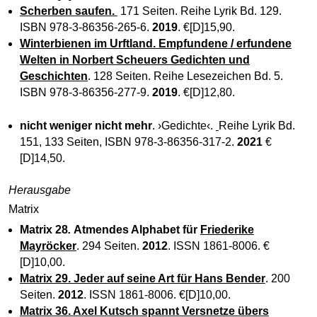
Scherben saufen.
171 Seiten. Reihe Lyrik Bd. 129.
ISBN 978-3-86356-265-6.
2019
. €[D]15,90.
Winterbienen im Urftland.
Empfundene / erfundene
Welten in Norbert Scheuers Gedichten und
Geschichten
. 128 Seiten. Reihe Lesezeichen Bd. 5.
ISBN 978-3-86356-277-9.
2019
. €[D]12,80.
nicht weniger nicht mehr
. ›Gedichte‹.
Reihe Lyrik Bd.
151, 133 Seiten, ISBN 978-3-86356-317-2.
2021
€
[D]14,50.
Herausgabe
Matrix
Matrix 28
.
Atmendes Alphabet für
Friederike
Mayröcker
. 294 Seiten.
2012
. ISSN 1861-8006. €
[D]10,00.
Matrix 29. Jeder auf seine Art für Hans Bender
. 200
Seiten.
2012
. ISSN 1861-8006. €[D]10,00.
Matrix 36. Axel Kutsch spannt Versnetze übers