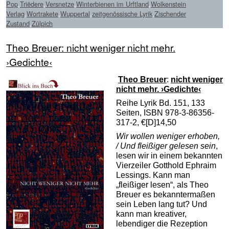
Pop
,
Triëdere
,
Versnetze
,
Winterbienen im Urftland
,
Wolkenstein
Verlag
,
Wortrakete
,
Wuppertal
,
zeitgenössische Lyrik
,
Zischender
Zustand
,
Zülpich
Theo Breuer: nicht weniger nicht mehr.
›Gedichte‹
Theo Breuer
:
nicht weniger
nicht mehr. ›Gedichte‹
Reihe Lyrik Bd. 151, 133
Seiten, ISBN 978-3-86356-
317-2, €[D]14,50
Wir wollen weniger erhoben,
/ Und fleißiger gelesen sein
,
lesen wir in einem bekannten
Vierzeiler Gotthold Ephraim
Lessings. Kann man
„fleißiger lesen“, als Theo
Breuer es bekanntermaßen
sein Leben lang tut? Und
kann man kreativer,
lebendiger die Rezeption