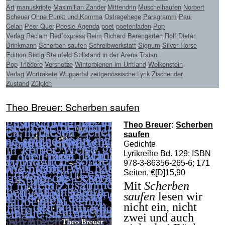
Art
,
manuskripte
,
Maximilian Zander
,
Mittendrin
,
Muschelhaufen
,
Norbert
Scheuer
,
Ohne Punkt und Komma
,
Ostragehege
,
Paragramm
,
Paul
Celan
,
Peer Quer
,
Poesie Agenda
,
poet
,
poetenladen
,
Pop
Verlag
,
Reclam
,
Redfoxpress
,
Reim
,
Richard Berengarten
,
Rolf Dieter
Brinkmann
,
Scherben saufen
,
Schreibwerkstatt
,
Signum
,
Silver Horse
Edition
,
Sistig
,
Steinfeld
,
Stillstand in der Arena
,
Traian
Pop
,
Triëdere
,
Versnetze
,
Winterbienen im Urftland
,
Wolkenstein
Verlag
,
Wortrakete
,
Wuppertal
,
zeitgenössische Lyrik
,
Zischender
Zustand
,
Zülpich
Theo Breuer: Scherben saufen
Theo Breuer
:
Scherben
saufen
Gedichte
Lyrikreihe Bd. 129; ISBN
978-3-86356-265-6; 171
Seiten, €[D]15,90
Mit
Scherben
saufen
lesen wir
nicht ein, nicht
zwei und auch