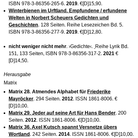
ISBN 978-3-86356-265-6.
2019
. €[D]15,90.
Winterbienen im Urftland.
Empfundene / erfundene
Welten in Norbert Scheuers Gedichten und
Geschichten
. 128 Seiten. Reihe Lesezeichen Bd. 5.
ISBN 978-3-86356-277-9.
2019
. €[D]12,80.
nicht weniger nicht mehr
. ›Gedichte‹.
Reihe Lyrik Bd.
151, 133 Seiten, ISBN 978-3-86356-317-2.
2021
€
[D]14,50.
Herausgabe
Matrix
Matrix 28
.
Atmendes Alphabet für
Friederike
Mayröcker
. 294 Seiten.
2012
. ISSN 1861-8006. €
[D]10,00.
Matrix 29. Jeder auf seine Art für Hans Bender
. 200
Seiten.
2012
. ISSN 1861-8006. €[D]10,00.
Matrix 36. Axel Kutsch spannt Versnetze übers
Wortland
. 242 Seiten.
2014
. ISSN 1861-8006. €[D]10,00.