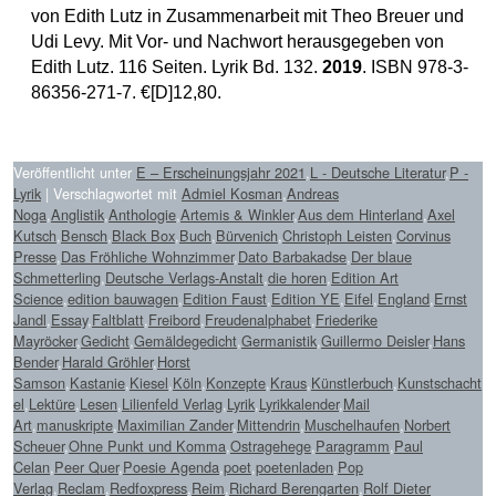
von Edith Lutz in Zusammenarbeit mit Theo Breuer und
Udi Levy. Mit Vor- und Nachwort herausgegeben von
Edith Lutz. 116 Seiten. Lyrik Bd. 132.
2019
. ISBN 978-3-
86356-271-7. €[D]12,80.
Veröffentlicht unter
E – Erscheinungsjahr 2021
,
L - Deutsche Literatur
,
P -
Lyrik
|
Verschlagwortet mit
Admiel Kosman
,
Andreas
Noga
,
Anglistik
,
Anthologie
,
Artemis & Winkler
,
Aus dem Hinterland
,
Axel
Kutsch
,
Bensch
,
Black Box
,
Buch
,
Bürvenich
,
Christoph Leisten
,
Corvinus
Presse
,
Das Fröhliche Wohnzimmer
,
Dato Barbakadse
,
Der blaue
Schmetterling
,
Deutsche Verlags-Anstalt
,
die horen
,
Edition Art
Science
,
edition bauwagen
,
Edition Faust
,
Edition YE
,
Eifel
,
England
,
Ernst
Jandl
,
Essay
,
Faltblatt
,
Freibord
,
Freudenalphabet
,
Friederike
Mayröcker
,
Gedicht
,
Gemäldegedicht
,
Germanistik
,
Guillermo Deisler
,
Hans
Bender
,
Harald Gröhler
,
Horst
Samson
,
Kastanie
,
Kiesel
,
Köln
,
Konzepte
,
Kraus
,
Künstlerbuch
,
Kunstschacht
el
,
Lektüre
,
Lesen
,
Lilienfeld Verlag
,
Lyrik
,
Lyrikkalender
,
Mail
Art
,
manuskripte
,
Maximilian Zander
,
Mittendrin
,
Muschelhaufen
,
Norbert
Scheuer
,
Ohne Punkt und Komma
,
Ostragehege
,
Paragramm
,
Paul
Celan
,
Peer Quer
,
Poesie Agenda
,
poet
,
poetenladen
,
Pop
Verlag
,
Reclam
,
Redfoxpress
,
Reim
,
Richard Berengarten
,
Rolf Dieter