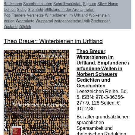
Brinkmann
,
Scherben saufen
,
Schreibwerkstatt
,
Signum
,
Silver Horse
Edition
,
Sistig
,
Steinfeld
,
Stillstand in der Arena
,
Traian
Pop
,
Triëdere
,
Versnetze
,
Winterbienen im Urftland
,
Wolkenstein
Verlag
,
Wortrakete
,
Wuppertal
,
zeitgenössische Lyrik
,
Zischender
Zustand
,
Zülpich
Theo Breuer: Winterbienen im Urftland
T
heo Breuer
:
Winterbienen im
Urftland.
Empfundene /
erfundene Welten in
Norbert Scheuers
Gedichten und
Geschichten
.
Lesezeichen Reihe. Bd.
5. ISBN: 978-3-86356-
277-9, 128 Seiten, €
[D]12,80
Bei aller grundsätzlichen
sprachlichen
Sparsamkeit und
rhetorischen Reduktion