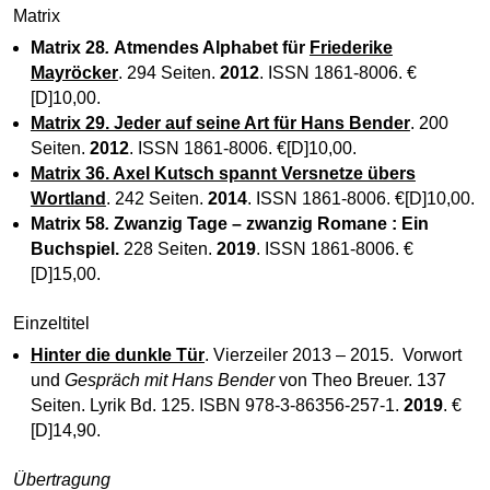
Matrix
Matrix 28
.
Atmendes Alphabet für
Friederike
Mayröcker
. 294 Seiten.
2012
. ISSN 1861-8006. €
[D]10,00.
Matrix 29. Jeder auf seine Art für Hans Bender
. 200
Seiten.
2012
. ISSN 1861-8006. €[D]10,00.
Matrix 36. Axel Kutsch spannt Versnetze übers
Wortland
. 242 Seiten.
2014
. ISSN 1861-8006. €[D]10,00.
Matrix 58
.
Zwanzig Tage – zwanzig Romane : Ein
Buchspiel
.
228 Seiten.
2019
. ISSN 1861-8006. €
[D]15,00.
Einzeltitel
Hinter die dunkle Tür
. Vierzeiler 2013 – 2015. Vorwort
und
Gespräch mit Hans Bender
von Theo Breuer. 137
Seiten. Lyrik Bd. 125. ISBN 978-3-86356-257-1.
2019
. €
[D]14,90.
Übertragung