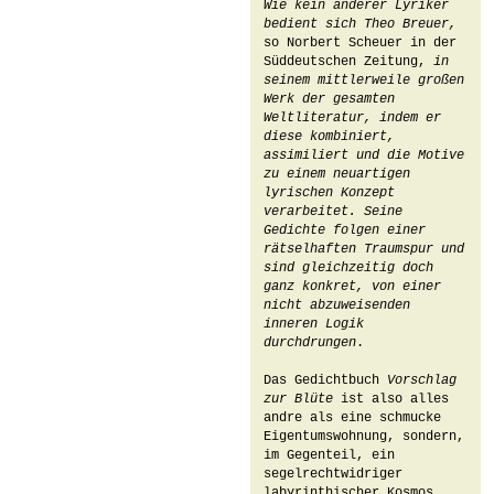
Wie kein anderer Lyriker 
bedient sich Theo Breuer, 
so Norbert Scheuer in der 
Süddeutschen Zeitung,
 in 
seinem mittlerweile großen 
Werk der gesamten 
Weltliteratur, indem er 
diese kombiniert, 
assimiliert und die Motive 
zu einem neuartigen 
lyrischen Konzept 
verarbeitet. Seine 
Gedichte folgen einer 
rätselhaften Traumspur und 
sind gleichzeitig doch 
ganz konkret, von einer 
nicht abzuweisenden 
inneren Logik 
durchdrungen
.

Das Gedichtbuch 
Vorschlag 
zur Blüte
 ist also alles 
andre als eine schmucke 
Eigentumswohnung, sondern, 
im Gegenteil, ein 
segelrechtwidriger 
labyrinthischer Kosmos 