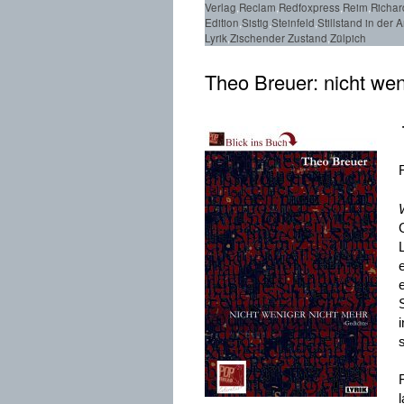
Verlag
,
Reclam
,
Redfoxpress
,
Reim
,
Richar
Edition
,
Sistig
,
Steinfeld
,
Stillstand in der 
Lyrik
,
Zischender Zustand
,
Zülpich
Theo Breuer: nicht wen