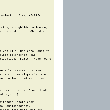
lamiert : 
Alles, wirklich 
erten, Klangbilder malenden, 
 – klarstellen : Ohne den 
e von Gila Lustigers Roman 
So 
lich gesprochen) die 
glücklichen Falle – »das reine 
n aller Laute«, bis zum 
eine schicke Lippe riskierend 
e probiert, daß es nur so 
wie meinte einst Ernst Jandl : 
d bejaht.)

eifendes Sonett oder 
s Gemäldegedicht, 