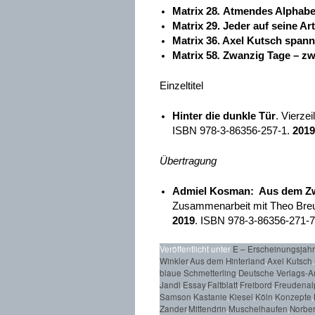
Matrix 28
.
Atmendes Alphabe
Matrix 29. Jeder auf seine Ar
Matrix 36. Axel Kutsch span
Matrix 58
.
Zwanzig Tage – zw
Einzeltitel
Hinter die dunkle Tür
. Vierze
ISBN 978-3-86356-257-1.
2019
Übertragung
Admiel Kosman: Aus dem Zw
Zusammenarbeit mit Theo Breue
2019
. ISBN 978-3-86356-271-7.
Veröffentlicht unter
E – Erscheinungsjah
Winkler
,
Aus dem Hinterland
,
Axel Kutsch
,
blaue Schmetterling
,
Deutsche Verlags-An
Jandl
,
Essay
,
Faltblatt
,
Freibord
,
Freudenal
Samson
,
Kastanie
,
Kiesel
,
Köln
,
Konzepte
,
Zander
,
Mittendrin
,
Muschelhaufen
,
Norber