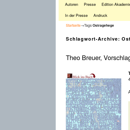
Autoren
Presse
Edition Akademie
In der Presse
Andruck
Startseite
→Tags
Ostragehege
Schlagwort-Archive:
Os
Theo Breuer, Vorschlag