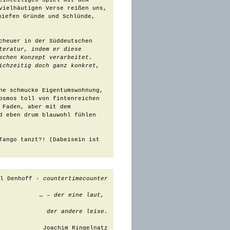
inteiliges Spiel mit dem 
vielhäutigen Verse reißen uns, 
iefen Gründe und Schlünde, 
cheuer in der Süddeutschen 
teratur, indem er diese 
chen Konzept verarbeitet. 
ichzeitig doch ganz konkret, 
ne schmucke Eigentumswohnung, 
osmos toll von fintenreichen 
Faden, aber mit dem 
d eben drum blauwohl fühlen 
Tango tanzt?! (Dabeisein ist 
el Denhoff · 
countertimecounter
… – der eine laut, 
der andere leise.
Joachim Ringelnatz
