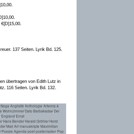
]10,00.
D]10,00.
 €[D]15,00.
euer. 137 Seiten. Lyrik Bd. 125.
n übertragen von Edith Lutz in
. 116 Seiten. Lyrik Bd. 132.
 Noga
,
Anglistik
,
Anthologie
,
Artemis &
he Wohnzimmer
,
Dato Barbakadse
,
Der
l
,
England
,
Ernst
er
,
Hans Bender
,
Harald Gröhler
,
Horst
nder
,
Mail Art
,
manuskripte
,
Maximilian
r
,
Poesie Agenda
,
poet
,
poetenladen
,
Pop