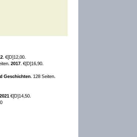
12
. €[D]12,00.
eiten.
2017
. €[D]16,90.
nd Geschichten
. 128 Seiten.
2021
€[D]14,50.
50