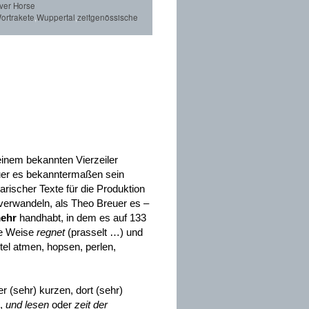
lver Horse
ortrakete
,
Wuppertal
,
zeitgenössische
 einem bekannten Vierzeiler
euer es bekanntermaßen sein
arischer Texte für die Produktion
 verwandeln, als Theo Breuer es –
mehr
handhabt, in dem es auf 133
he Weise
regnet
(prasselt …) und
el atmen, hopsen, perlen,
er (sehr) kurzen, dort (sehr)
,
und lesen
oder
zeit der