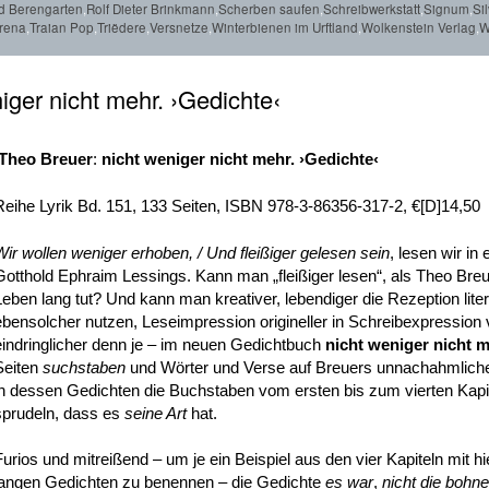
d Berengarten
,
Rolf Dieter Brinkmann
,
Scherben saufen
,
Schreibwerkstatt
,
Signum
,
Si
Arena
,
Traian Pop
,
Triëdere
,
Versnetze
,
Winterbienen im Urftland
,
Wolkenstein Verlag
,
W
iger nicht mehr. ›Gedichte‹
Theo Breuer
:
nicht weniger nicht mehr. ›Gedichte‹
Reihe Lyrik Bd. 151, 133 Seiten, ISBN 978-3-86356-317-2, €[D]14,50
Wir wollen weniger erhoben, / Und fleißiger gelesen sein
, lesen wir in
Gotthold Ephraim Lessings. Kann man „fleißiger lesen“, als Theo Br
Leben lang tut? Und kann man kreativer, lebendiger die Rezeption liter
ebensolcher nutzen, Leseimpression origineller in Schreibexpression
eindringlicher denn je – im neuen Gedichtbuch
nicht weniger nicht 
Seiten
suchstaben
und Wörter und Verse auf Breuers unnachahmlic
in dessen Gedichten die Buchstaben vom ersten bis zum vierten Kapit
sprudeln, dass es
seine Art
hat.
Furios und mitreißend – um je ein Beispiel aus den vier Kapiteln mit hi
langen Gedichten zu benennen – die Gedichte
es war
,
nicht die bohne