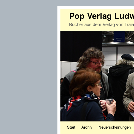
Pop Verlag Lud
Bücher aus dem Verlag von Trai
Zum Inhalt wechseln
Zum sekundären Inhalt wechseln
Start
Archiv
Neuerscheinungen