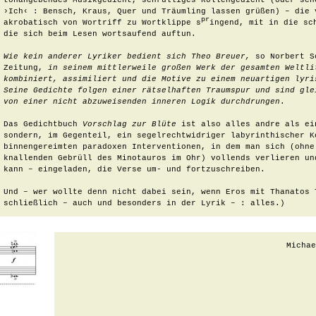
tonangebendes Musikgedicht, schrulliges Rollengedicht (oder sche
›Ich‹ : Bensch, Kraus, Quer und Träumling lassen grüßen) – die 
pr
akrobatisch von Wortriff zu Wortklippe s
ingend, mit in die sch
die sich beim Lesen wortsaufend auftun.

Wie kein anderer Lyriker bedient sich Theo Breuer, 
so Norbert S
Zeitung,
 in seinem mittlerweile großen Werk der gesamten Weltli
kombiniert, assimiliert und die Motive zu einem neuartigen lyris
Seine Gedichte folgen einer rätselhaften Traumspur und sind gle
von einer nicht abzuweisenden inneren Logik durchdrungen
.

Das Gedichtbuch 
Vorschlag zur Blüte
 ist also alles andre als ei
sondern, im Gegenteil, ein segelrechtwidriger labyrinthischer K
binnengereimten paradoxen Interventionen, in dem man sich (ohne 
knallenden Gebrüll des Minotauros im Ohr) vollends verlieren un
kann – eingeladen, die Verse um- und fortzuschreiben.

Und – wer wollte denn nicht dabei sein, wenn Eros mit Thanatos 
schließlich – auch und besonders in der Lyrik – : alles.)
 Micha