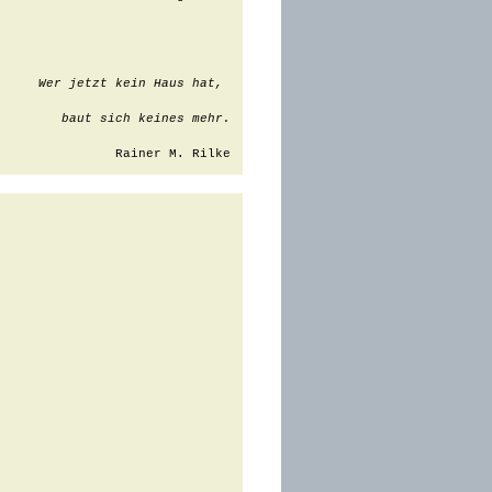
Wer jetzt kein Haus hat, 
baut sich keines mehr.
Rainer M. Rilke