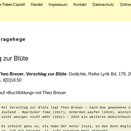
 Faber-Castell
Handel
Impressum
Kontakt
Datenschutz
Onlin
tragehege
 zur Blüte
Theo Breuer
,
Vorschlag zur Blüte
.
Gedichte, Reihe Lyrik Bd. 179, 
4, €[D]18,50
Auf »Buchfühlung« mit Theo Breuer
Mit 
Vorschlag zur Blüte
 legt Theo Breuer – nach 
Das gewonnene A
Zustand ∙ Mayröcker Time
 (2017), 
Scherben saufen
 (2019), 
Winter
nicht weniger nicht mehr
 (2021) – 2023 ein weiteres Gedichtbuch
Es scheint ganz so, als habe der Autor (eiei, so das denn mögli