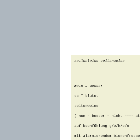
zeilenleise zeitenweise
mein
 … 
messer
es " blutet

seitenweise

( nun – besser – nicht –––– at
auf buchfühlung g/e/h/e/n

mit alarmierendem bienenfresse