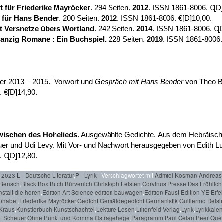
t für
Friederike Mayröcker
. 294 Seiten.
2012
. ISSN 1861-8006. €[D
t für Hans Bender
. 200 Seiten.
2012
. ISSN 1861-8006. €[D]10,00.
nt Versnetze übers Wortland
. 242 Seiten.
2014
. ISSN 1861-8006. €[
anzig Romane : Ein Buchspiel
.
228 Seiten.
2019
. ISSN 1861-8006.
iler 2013 – 2015. Vorwort und
Gespräch mit Hans Bender
von Theo Br
. €[D]14,90.
ischen des Hohelied
s
. Ausgewählte Gedichte. Aus dem Hebräische
r und Udi Levy. Mit Vor- und Nachwort herausgegeben von Edith Lutz
 €[D]12,80.
r 2023
,
L - Deutsche Literatur
,
P - Lyrik
|
Verschlagwortet mit
Admiel Kosman
,
Andreas
Bensch
,
Black Box
,
Buch
,
Bürvenich
,
Christoph Leisten
,
Corvinus Presse
,
Das Fröhlic
stalt
,
die horen
,
Edition Art Science
,
edition bauwagen
,
Edition Faust
,
Edition YE
,
Eife
phabet
,
Friederike Mayröcker
,
Gedicht
,
Gemäldegedicht
,
Germanistik
,
Guillermo Deisl
Kraus
,
Künstlerbuch
,
Kunstschachtel
,
Lektüre
,
Lesen
,
Lilienfeld Verlag
,
Lyrik
,
Lyrikkale
t Scheuer
,
Ohne Punkt und Komma
,
Ostragehege
,
Paragramm
,
Paul Celan
,
Peer Que