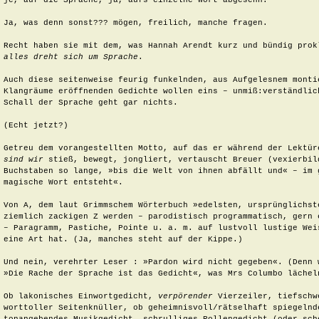
je, auf die Sprache, ja, aufs einzelne Wort abgesehn.

Ja, was denn sonst??? mögen, freilich, manche fragen. 

Recht haben sie mit dem, was Hannah Arendt kurz und bündig prok
alles dreht sich um Sprache
.

Auch diese seitenweise feurig funkelnden, aus Aufgelesnem monti
Klangräume eröffnenden Gedichte wollen eins – unmiß:verständlich
Schall der Sprache geht gar nichts.

(Echt jetzt?)

Getreu dem vorangestellten Motto, auf das er während der Lektür
sind wir
 stieß, bewegt, jongliert, vertauscht Breuer (vexierbild
Buchstaben so lange, »bis die Welt von ihnen abfällt und« – im 
magische Wort entsteht«.

Von A, dem laut Grimmschem Wörterbuch »edelsten, ursprünglichste
ziemlich zackigen Z werden – parodistisch programmatisch, gern 
– Paragramm, Pastiche, Pointe u. a. m. auf lustvoll lustige Weis
eine Art hat. (Ja, manches steht auf der Kippe.)

Und nein, verehrter Leser : »Pardon wird nicht gegeben«. (Denn 
»Die Rache der Sprache ist das Gedicht«, was Mrs Columbo lächeln
Ob lakonisches Einwortgedicht, 
verpörender
 Vierzeiler, tiefschw
worttoller Seitenknüller, ob geheimnisvoll/rätselhaft spiegelnde