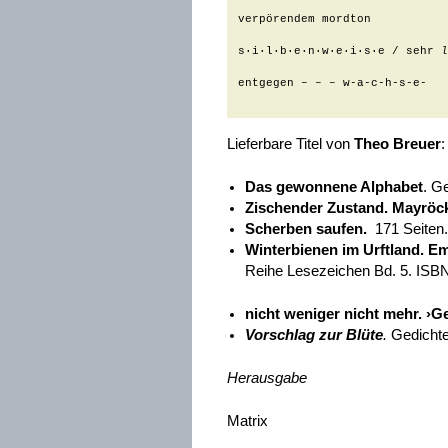
verpörendem mordton

s·i·l·b·e·n·w·e·i·s·e / sehr 
l
entgegen – – – w-a-c-h-s-e-

Lieferbare Titel von
Theo Breuer
:
Das gewonnene Alphabet
. G
Zischender Zustand. Mayröc
Scherben saufen.
171 Seiten.
Winterbienen im Urftland.
Emp
Reihe Lesezeichen Bd. 5. ISB
nicht weniger nicht mehr.
›Ge
Vorschlag zur Blüte
.
Gedichte
Herausgabe
Matrix