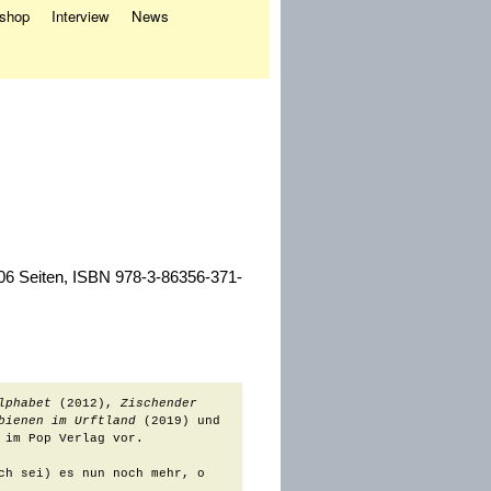
eshop
Interview
News
206 Seiten, ISBN 978-3-86356-371-
lphabet
 (2012), 
Zischender 
bienen im Urftland
 (2019) und 
 im Pop Verlag vor.

ch sei) es nun noch mehr, o 