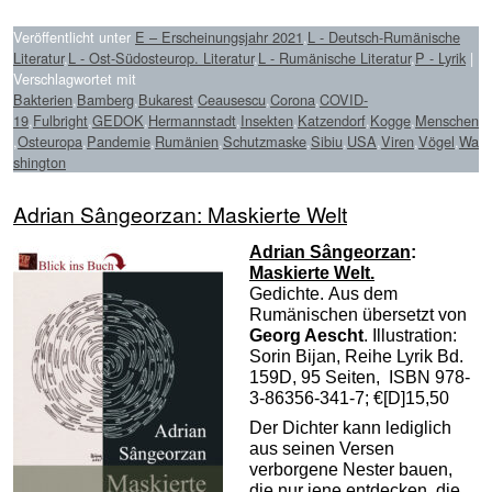
Veröffentlicht unter
E – Erscheinungsjahr 2021
,
L - Deutsch-Rumänische
Literatur
,
L - Ost-Südosteurop. Literatur
,
L - Rumänische Literatur
,
P - Lyrik
|
Verschlagwortet mit
Bakterien
,
Bamberg
,
Bukarest
,
Ceausescu
,
Corona
,
COVID-
19
,
Fulbright
,
GEDOK
,
Hermannstadt
,
Insekten
,
Katzendorf
,
Kogge
,
Menschen
,
Osteuropa
,
Pandemie
,
Rumänien
,
Schutzmaske
,
Sibiu
,
USA
,
Viren
,
Vögel
,
Wa
shington
Adrian Sângeorzan: Maskierte Welt
Adrian Sângeorzan
:
Maskierte Welt.
Gedichte. Aus dem
Rumänischen übersetzt von
Georg Aescht
. Illustration:
Sorin Bijan, Reihe Lyrik Bd.
159D, 95 Seiten, ISBN 978-
3-86356-341-7; €[D]15,50
Der Dichter kann lediglich
aus seinen Versen
verborgene Nester bauen,
die nur jene entdecken, die