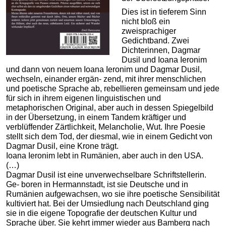
Dies ist in tieferem Sinn
nicht bloß ein
zweisprachiger
Gedichtband. Zwei
Dichterinnen, Dagmar
Dusil und Ioana Ieronim
und dann von neuem Ioana Ieronim und Dagmar Dusil,
wechseln, einander ergän- zend, mit ihrer menschlichen
und poetische Sprache ab, rebellieren gemeinsam und jede
für sich in ihrem eigenen linguistischen und
metaphorischen Original, aber auch in dessen Spiegelbild
in der Übersetzung, in einem Tandem kräftiger und
verblüffender Zärtlichkeit, Melancholie, Wut. Ihre Poesie
stellt sich dem Tod, der diesmal, wie in einem Gedicht von
Dagmar Dusil, eine Krone trägt.
Ioana Ieronim lebt in Rumänien, aber auch in den USA.
(…)
Dagmar Dusil ist eine unverwechselbare Schriftstellerin.
Ge- boren in Hermannstadt, ist sie Deutsche und in
Rumänien aufgewachsen, wo sie ihre poetische Sensibilität
kultiviert hat. Bei der Umsiedlung nach Deutschland ging
sie in die eigene Topografie der deutschen Kultur und
Sprache über. Sie kehrt immer wieder aus Bamberg nach