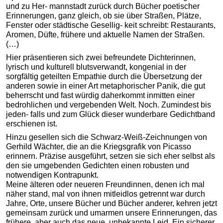
und zu Her- mannstadt zurück durch Bücher poetischer
Erinnerungen, ganz gleich, ob sie über Straßen, Plätze,
Fenster oder städtische Gesellig- keit schreibt: Restaurants,
Aromen, Düfte, frühere und aktuelle Namen der Straßen.
(…)
Hier präsentieren sich zwei befreundete Dichterinnen,
lyrisch und kulturell blutsverwandt, kongenial in der
sorgfältig geteilten Empathie durch die Übersetzung der
anderen sowie in einer Art metaphorischer Panik, die gut
beherrscht und fast würdig daherkommt inmitten einer
bedrohlichen und vergebenden Welt. Noch. Zumindest bis
jeden- falls und zum Glück dieser wunderbare Gedichtband
erschienen ist.
Hinzu gesellen sich die Schwarz-Weiß-Zeichnungen von
Gerhild Wächter, die an die Kriegsgrafik von Picasso
erinnern. Präzise ausgeführt, setzen sie sich eher selbst als
den sie umgebenden Gedichten einen robusten und
notwendigen Kontrapunkt.
Meine älteren oder neueren Freundinnen, denen ich mal
näher stand, mal von ihnen mitleidlos getrennt war durch
Jahre, Orte, unsere Bücher und Bücher anderer, kehren jetzt
gemeinsam zurück und umarmen unsere Erinnerungen, das
frühere, aber auch das neue, unbekannte Leid. Ein sicherer