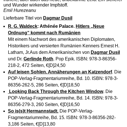
und Wunder wirkender Impfstoff.
Emil Hurezeanu
Lieferbare Titel von
Dagmar Dusil
R. G. Waldeck
: Athénée Palace.
Hitlers „Neue
Ordnung“ kommt nach Rumänien
Mit einem Nachwort des amerikanischen Diplomaten,
Historikers und versierten Rumänien Kenners Ernest H.
Latham, Jr.Aus dem Amerikanischen von
Dagmar Dusil
und Dr.
Gerlinde Roth
. Pop Epik. ISBN: 978-3-86356-
218-2, 472 Seiten, €[D]24,50
Auf leisen Sohlen. Annäherungen an Katzendorf
. Die
POP-Verlag-Fragmentariumreihe, Bd. 10. ISBN: 978-3-
86356-262-5, 286 Seiten, €[D]18,50
Looking Back Through the Kitchen Window
. Die
POP-Verlag-Fragmentariumreihe, Bd. 14. ISBN: 978-3-
86356-279-3, 260 Seiten, €[D]16,50
So is(s)t Hermannstadt
.
Die POP-Verlag-
Fragmentariumreihe, Bd. 15. ISBN: 978-3-86356-282-
3,186 Seiten, €[D]13,80