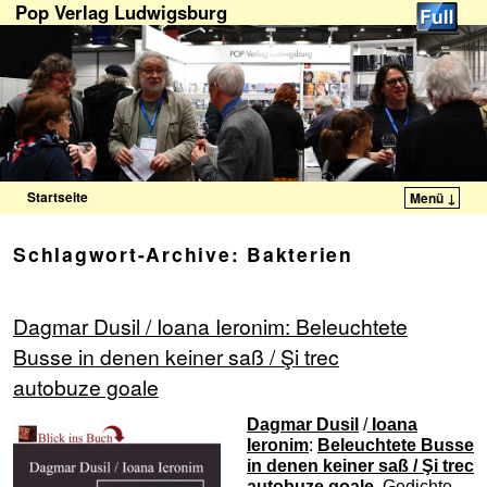
Pop Verlag Ludwigsburg
Startseite
Menü ↓
Zum Inhalt wechseln
Zum sekundären Inhalt wechseln
Schlagwort-Archive:
Bakterien
Dagmar Dusil / Ioana Ieronim: Beleuchtete
Busse in denen keiner saß / Şi trec
autobuze goale
Dagmar Dusil
/
Ioana
Ieronim
:
Beleuchtete Busse
in denen keiner saß / Şi trec
autobuze goale.
Gedichte.