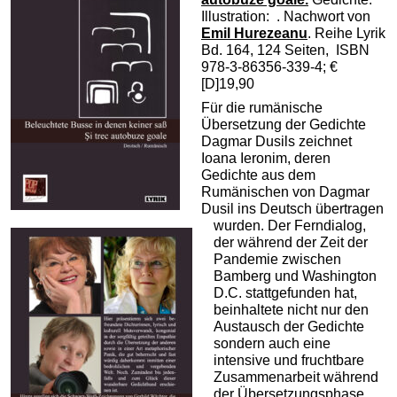
Illustration: . Nachwort von
Emil Hurezeanu
. Reihe Lyrik
Bd. 164, 124 Seiten, ISBN
978-3-86356-339-4; €
[D]19,90
Für die rumänische
Übersetzung der Gedichte
Dagmar Dusils zeichnet
Ioana Ieronim, deren
Gedichte aus dem
Rumänischen von Dagmar
Dusil ins Deutsch übertragen
wurden. Der Ferndialog,
der während der Zeit der
Pandemie zwischen
Bamberg und Washington
D.C. stattgefunden hat,
beinhaltete nicht nur den
Austausch der Gedichte
sondern auch eine
intensive und fruchtbare
Zusammenarbeit während
der Übersetzungsphase.