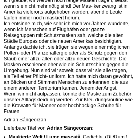
Ich glaube, wir werden noch lange Masken tragen, selbst
wenn sie nicht mehr nötig sind! Der Mas- kenzwang ist in
Amerika vielerorts aufgehoben worden, aber die Leute
laufen immer noch maskiert herum.
Ich entsinne mich, wie sehr ich mich vor Jahren wunderte,
wenn ich Menschen auf Flughäfen oder ganze
Reisegruppen mit Schutzmasken sah, welche die alten
Städte Europas oder die neuen Amerikas besichtigten.
Anfangs dachte ich, sie trügen sie wegen einer möglichen
Pollen- oder Pflanzenallergie oder als Schutz gegen den
Staub einer allzu alten oder allzu neuen Geschichte. Die
Masken erschienen eher wie ein Schutzschirm gegen die
Umgebung. Nun sind wir soweit, dass wir sie alle tragen,
als Teil einer Pflicht- uniform. Ich hatte mich daran gewöhnt,
an Blicken und Stimmen Menschen zu erkennen, die aus
einem anderen Territorium kamen. Jenem der Angst.
Wenn wir nicht aufpassen, könnte die Maske zum Zubehör
unserer Alltagskleidung werden. Zur Klei- dungsroutine wie
die Krawatte für Männer oder hochhackige Schuhe für
Frauen.
Adrian Sângeorzan
Lieferbare Titel von
Adrian Sângeorzan
:
Maskierte Welt / Lume mascată.
Gedichte. (Dt./Rum.)