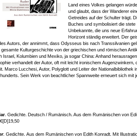
Land eines Volkes gelangen würde
und glaubt, dass der Wanderer ei
Getreides auf der Schulter trägt. D
Buches und symbolisiert die stet
Unbekannte, die uns neue Erfahru
Horizont ständig erweitert. Der gei
de des Autors, der annimmt, dass Odysseus bis nach Transsilvanien gela
ie gesamte Kulturgeschichte von der griechischen und römischen Anti
 Israel, Kolumbien und Mexiko, ja sogar China: Anhand herausragende
ophie verhandelt der Autor, oft mit leicht ironischem Augenzwinkern, 
 Marco Lucchesi, Autor, Polyglott und Leiter der Nationalbibliothek in 
hunderts. Sein Werk von beachtlicher Spannweite erneuert sich mit j
iar
. Gedichte. Deutsch / Rumänisch. Aus dem Rumänischen von Edith
 €[D]19,50
er
.
Gedichte. Aus dem Rumänischen von Edith Konradt. Mit Illustrat