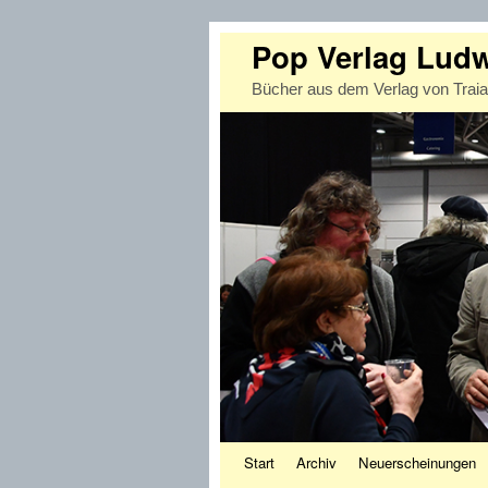
Pop Verlag Lud
Bücher aus dem Verlag von Trai
Zum Inhalt wechseln
Zum sekundären Inhalt wechseln
Start
Archiv
Neuerscheinungen