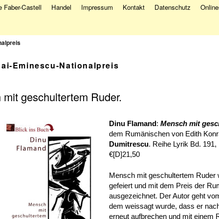
 Faber-Castell
Handel
Impressum
Kontakt
Datenschutz
Onlin
alpreis
hai-Eminescu-Nationalpreis
mit geschultertem Ruder.
Dinu Flamand
:
Mensch mit gesc
dem Rumänischen von Edith Konrad
Dumitrescu
. Reihe Lyrik Bd. 191
€[D]21,50
Mensch mit geschultertem Ruder wu
gefeiert und mit dem Preis der R
ausgezeichnet. Der Autor geht v
dem weissagt wurde, dass er nach
erneut aufbrechen und mit einem R