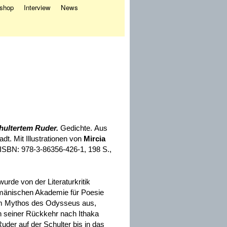
eshop
Interview
News
hultertem Ruder.
Gedichte. Aus
t. Mit Illustrationen von
Mircia
, ISBN: 978-3-86356-426-1, 198 S.,
rde von der Literaturkritik
umänischen Akademie für Poesie
om Mythos des Odysseus aus,
 seiner Rückkehr nach Ithaka
uder auf der Schulter bis in das