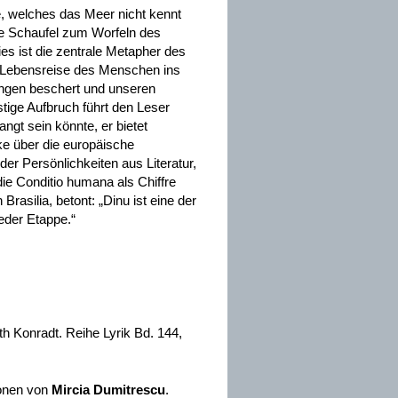
, welches das Meer nicht kennt
ne Schaufel zum Worfeln des
ies ist die zentrale Metapher des
e Lebensreise des Menschen ins
ngen beschert und unseren
stige Aufbruch führt den Leser
ngt sein könnte, er bietet
ke über die europäische
r Persönlichkeiten aus Literatur,
die Conditio humana als Chiffre
Brasilia, betont: „Dinu ist eine der
eder Etappe.“
 Konradt. Reihe Lyrik Bd. 144,
ionen von
Mircia Dumitrescu
.