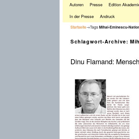
Autoren
Presse
Edition Akademie
In der Presse
Andruck
Startseite
→Tags
Mihai-Eminescu-Nation
Schlagwort-Archive:
Mi
Dinu Flamand: Mensch 