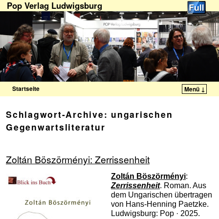
Pop Verlag Ludwigsburg
Startseite
Menü ↓
Zum Inhalt wechseln
Zum sekundären Inhalt wechseln
Schlagwort-Archive:
ungarischen
Gegenwartsliteratur
Zoltán Böszörményi: Zerrissenheit
Zoltán Böszörményi
:
Zerrissenheit
. Roman. Aus
dem Ungarischen übertragen
von Hans-Henning Paetzke.
Ludwigsburg: Pop · 2025.