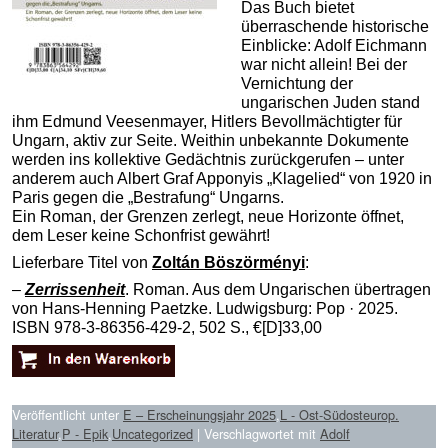
Das Buch bietet
überraschende historische
Einblicke: Adolf Eichmann
war nicht allein! Bei der
Vernichtung der
ungarischen Juden stand
ihm Edmund Veesenmayer, Hitlers Bevollmächtigter für
Ungarn, aktiv zur Seite. Weithin unbekannte Dokumente
werden ins kollektive Gedächtnis zurückgerufen – unter
anderem auch Albert Graf Apponyis „Klagelied“ von 1920 in
Paris gegen die „Bestrafung“ Ungarns.
Ein Roman, der Grenzen zerlegt, neue Horizonte öffnet,
dem Leser keine Schonfrist gewährt!
Lieferbare Titel von
Zoltán Böszörményi
:
–
Zerrissenheit
. Roman. Aus dem Ungarischen übertragen
von Hans-Henning Paetzke. Ludwigsburg: Pop · 2025.
ISBN 978-3-86356-429-2, 502 S., €[D]33,00
Veröffentlicht unter
E – Erscheinungsjahr 2025
,
L - Ost-Südosteurop.
Literatur
,
P - Epik
,
Uncategorized
|
Verschlagwortet mit
Adolf