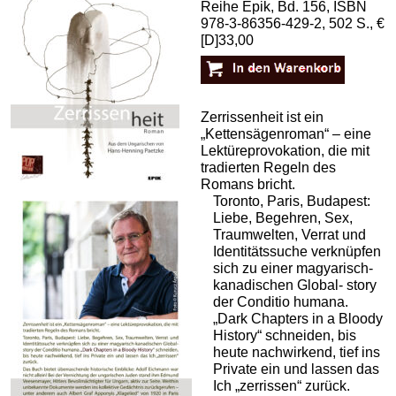
Reihe Epik, Bd. 156, ISBN
978-3-86356-429-2, 502 S., €
[D]33,00
Zerrissenheit ist ein
„Kettensägenroman“ – eine
Lektüreprovokation, die mit
tradierten Regeln des
Romans bricht.
Toronto, Paris, Budapest:
Liebe, Begehren, Sex,
Traumwelten, Verrat und
Identitätssuche verknüpfen
sich zu einer magyarisch-
kanadischen Global- story
der Conditio humana.
„Dark Chapters in a Bloody
History“ schneiden, bis
heute nachwirkend, tief ins
Private ein und lassen das
Ich „zerrissen“ zurück.