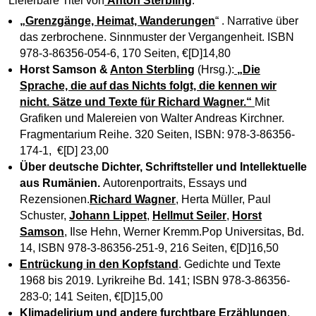
Lieferbare Titel von
Anton Sterbling
:
„Grenzgänge, Heimat, Wanderungen
“ . Narrative über
das zerbrochene. Sinnmuster der Vergangenheit. ISBN
978-3-86356-054-6, 170 Seiten, €[D]14,80
Horst Samson
&
Anton Sterbling
(Hrsg.):
„Die
Sprache, die auf das Nichts folgt, die kennen wir
nicht. Sätze und Texte für Richard Wagner.“
Mit
Grafiken und Malereien von Walter Andreas Kirchner.
Fragmentarium Reihe. 320 Seiten, ISBN: 978-3-86356-
174-1, €[D] 23,00
Über deutsche Dichter, Schriftsteller und Intellektuelle
aus Rumänien.
Autorenportraits, Essays und
Rezensionen.
Richard Wagner
, Herta Müller, Paul
Schuster,
Johann Lippet
,
Hellmut Seiler
,
Horst
Samson
, Ilse Hehn, Werner Kremm.Pop Universitas, Bd.
14, ISBN 978-3-86356-251-9, 216 Seiten, €[D]16,50
Entrückung in den Kopfstand
. Gedichte und Texte
1968 bis 2019. Lyrikreihe Bd. 141; ISBN 978-3-86356-
283-0; 141 Seiten, €[D]15,00
Klimadelirium und andere furchtbare Erzählungen
.