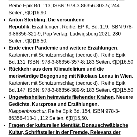
Reihe Epik Bd. 113; ISBN: 978-3-86356-303-5; 244
Seiten, €[D]16,90
Anton Sterbling
:
Die versunkene
Republik.
Erzählungen. Reihe: EPIK, Bd. 119. ISBN 978-
3-86356-321-9, Pop Verlag, Ludwigsburg 2021, 280
Seiten. €[D]18,50.
Ende einer Pandemie und weitere Erzählungen
.
Kartoniert mit Schutzumschlag (bedruckt). Reihe Epik
Bd. 131; ISBN: 978-3-86356-357-8; 183 Seiten, €[D]16,50
Rückkehr aus dem Klimadelirium und die
merkwürdige Begegnung mit Nikolaus Lenau in Wien
.
Kartoniert mit Schutzumschlag (bedruckt). Reihe Epik
Bd. 147; ISBN: 978-3-86356-389-9; 183 Seiten, €[D]15,50
Ungewissheiten heimwärts fliehender Krähen
. Neuere
Gedichte, Kurzprosa und Erzählungen.
Klappenbroschur,
Reihe Epik Bd. 154, ISBN 978-3-
86356-413-1 , 112 Seiten, €[D]15,50.
Fragen der kulturellen Identität. Donauschwäbische
Kultur, Schriftsteller in der Fremde, Relevanz der