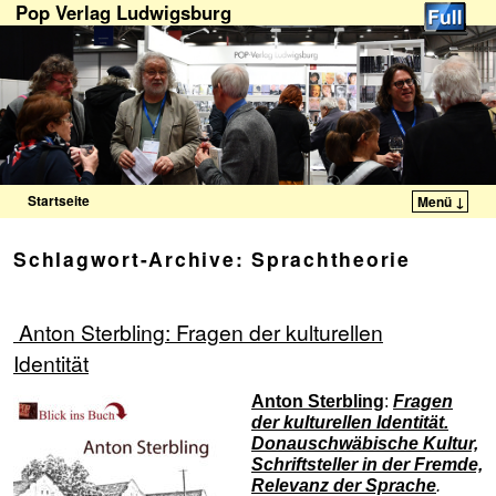
Pop Verlag Ludwigsburg
Startseite
Menü ↓
Zum Inhalt wechseln
Zum sekundären Inhalt wechseln
Schlagwort-Archive:
Sprachtheorie
Anton Sterbling: Fragen der kulturellen
Identität
Anton Sterbling
:
Fragen
der kulturellen Identität.
Donauschwäbische Kultur,
Schriftsteller in der Fremde,
Relevanz der Sprache
.