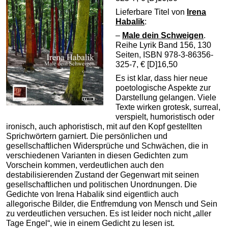
Lieferbare Titel von
Irena
Habalik
:
–
Male dein Schweigen
.
Reihe Lyrik Band 156, 130
Seiten, ISBN 978-3-86356-
325-7, € [D]16,50
Es ist klar, dass hier neue
poetologische Aspekte zur
Darstellung gelangen. Viele
Texte wirken grotesk, surreal,
verspielt, humoristisch oder
ironisch, auch aphoristisch, mit auf den Kopf gestellten
Sprichwörtern garniert. Die persönlichen und
gesellschaftlichen Widersprüche und Schwächen, die in
verschiedenen Varianten in diesen Gedichten zum
Vorschein kommen, verdeutlichen auch den
destabilisierenden Zustand der Gegenwart mit seinen
gesellschaftlichen und politischen Unordnungen. Die
Gedichte von Irena Habalik sind eigentlich auch
allegorische Bilder, die Entfremdung von Mensch und Sein
zu verdeutlichen versuchen. Es ist leider noch nicht „aller
Tage Engel“, wie in einem Gedicht zu lesen ist.