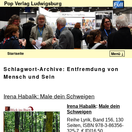
Pop Verlag Ludwigsburg
Startseite
Menü ↓
Zum Inhalt wechseln
Zum sekundären Inhalt wechseln
Schlagwort-Archive:
Entfremdung von
Mensch und Sein
Irena Habalik: Male dein Schweigen
Irena Habalik
:
Male dein
Schweigen
Reihe Lyrik, Band 156, 130
Seiten, ISBN 978-3-86356-
325-7, € [D]16,50